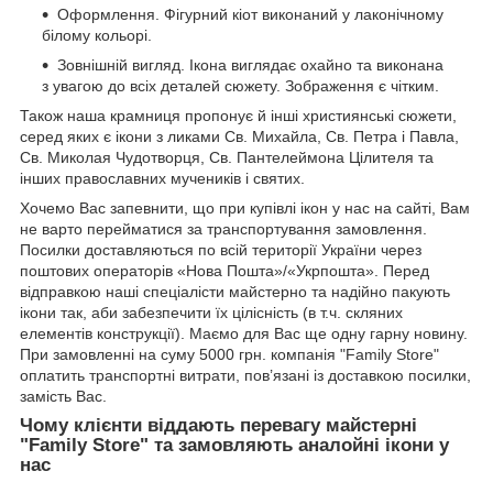
Оформлення. Фігурний кіот виконаний у лаконічному
білому кольорі.
Зовнішній вигляд. Ікона виглядає охайно та виконана
з увагою до всіх деталей сюжету. Зображення є чітким.
Також наша крамниця пропонує й інші християнські сюжети,
серед яких є ікони з ликами Св. Михайла, Св. Петра і Павла,
Св. Миколая Чудотворця, Св. Пантелеймона Цілителя та
інших православних мучеників і святих.
Хочемо Вас запевнити, що при купівлі ікон у нас на сайті, Вам
не варто перейматися за транспортування замовлення.
Посилки доставляються по всій території України через
поштових операторів «Нова Пошта»/«Укрпошта». Перед
відправкою наші спеціалісти майстерно та надійно пакують
ікони так, аби забезпечити їх цілісність (в т.ч. скляних
елементів конструкції). Маємо для Вас ще одну гарну новину.
При замовленні на суму 5000 грн. компанія "Family Store"
оплатить транспортні витрати, пов’язані із доставкою посилки,
замість Вас.
Чому клієнти віддають перевагу майстерні
"Family Store" та замовляють аналойні ікони у
нас