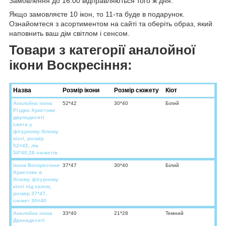
Замовлення до 16:00 відправляються того ж дня.
Якщо замовляєте 10 ікон, то 11-та буде в подарунок.
Ознайомтеся з асортиментом на сайті та оберіть образ, який
наповнить ваш дім світлом і сенсом.
Товари з категорії аналойної
ікони Воскресіння:
Назва
Розмір ікони
Розмір сюжету
Кіот
Аналойна ікона
52*42
30*40
Білий
Різдво Христове
двунадесяті
свята у
фігурному білому
кіоті, розмір
52×42, лік
30*40,26 сюжетів
Ікона Воскресіння
37*47
30*40
Білий
Христове в
білому фігурному
кіоті під склом,
розмір 37*47,
сюжет 30×40
Аналойна ікона
33*40
21*28
Темний
Дванадесяті