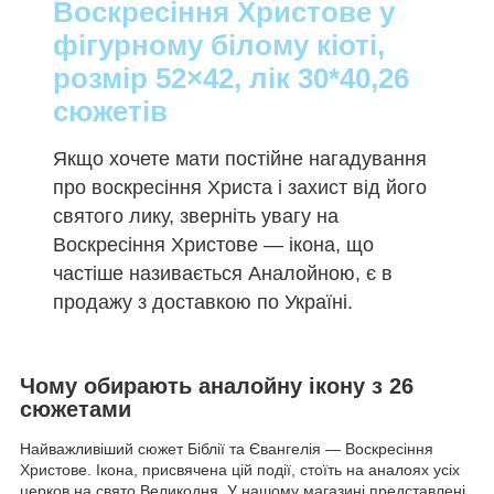
Воскресіння Христове у
фігурному білому кіоті,
розмір 52×42, лік 30*40,26
сюжетів
Якщо хочете мати постійне нагадування
про воскресіння Христа і захист від його
святого лику, зверніть увагу на
Воскресіння Христове — ікона, що
частіше називається Аналойною, є в
продажу з доставкою по Україні.
Чому обирають аналойну ікону з 26
сюжетами
Найважливіший сюжет Біблії та Євангелія — Воскресіння
Христове. Ікона, присвячена цій події, стоїть на аналоях усіх
церков на свято Великодня. У нашому магазині представлені