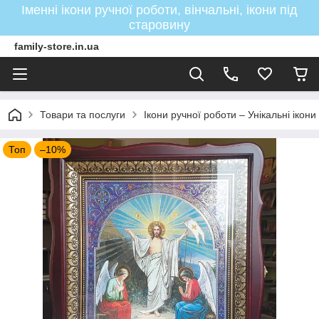
Іменні ікони ручної роботи, вінчальні, ікони під
старовину
family-store.in.ua
Товари та послуги
Ікони ручної роботи – Унікальні ікон
Топ
–10%