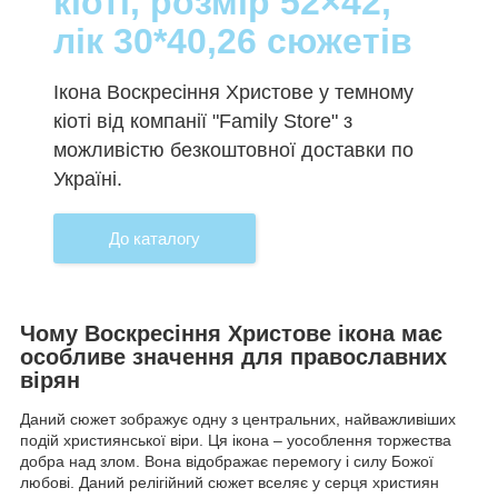
кіоті, розмір 52×42,
лік 30*40,26 сюжетів
Ікона Воскресіння Христове у темному
кіоті від компанії "Family Store" з
можливістю безкоштовної доставки по
Україні.
До каталогу
Чому Воскресіння Христове ікона має
особливе значення для православних
вірян
Даний сюжет зображує одну з центральних, найважливіших
подій християнської віри. Ця ікона – уособлення торжества
добра над злом. Вона відображає перемогу і силу Божої
любові. Даний релігійний сюжет вселяє у серця християн