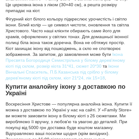
Це церковна ікона з ліком (30×40 см), а решта розміру
припадає на кіот.
Фігурний кіот білого кольору підкреслює урочистість і світло
ікони. Білий колір — це символ чистоти, оновлення та світла
Христового. Часто наші клієнти обирають саме його для
храмів, оформлених у світлих тонах. Для домашньої іконної
полиці біла ікона також доречна. Вона не обтяжує простір.
Кіот захищає ікону від пошкоджень, а скло не спотворює
зображення. За запитом, до замовлення може бути
Ікона
Пресвята Богородиця Семистрільна у білому дерев'яному
кіоті під склом, розмір кіота 31*41, сюжет 20*30
та
Ікони
Вінчальні Спаситель, П.Б.Казанська під срібло у білому
дерев'яному кіоті під склом, кіот 21*24, лік 15×18
.
Купити аналойну ікону з доставкою по
Україні
Воскресіння Христове — популярна аналойна ікона. Купити її
можна з доставкою по Україні у нас на сайті. У «Family Store»
ви можете замовити ікону в білому кіоті з 26 сюжетами. Ми
виробляємо її вручну, з любов'ю та увагою до деталей. При
покупці від 5000 грн доставка буде коштом магазину.
Відправляємо ваші посилки щодня (крім вихідних).