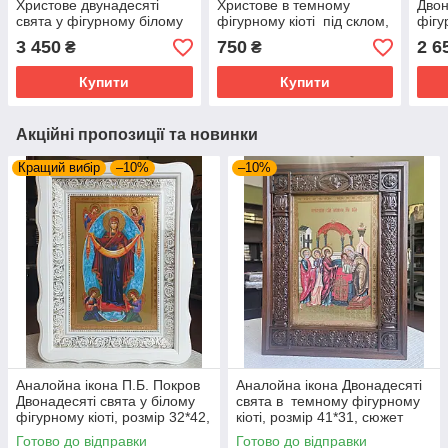
Христове двунадесяті
Христове в темному
Двон
свята у фігурному білому
фігурному кіоті під склом,
фігу
кіоті, розмір 52×42, лік
розмір 32*28, сюжет
розм
3 450
750
2 6
₴
₴
30*40,26 сюжетів.
20*24.
21*2
Купити
Купити
Акційні пропозиції та новинки
Кращий вибір
–10%
–10%
Аналойна ікона П.Б. Покров
Аналойна ікона Двонадесяті
Двонадесяті свята у білому
свята в темному фігурному
фігурному кіоті, розмір 32*42,
кіоті, розмір 41*31, сюжет
сюжет 20*30, 22 сюжети.
20*30, 28 сюжетів
Готово до відправки
Готово до відправки