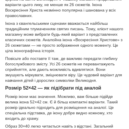
варіанти цього лику, не менше як 26 сюжетів. Ікона
Воскресіння Христа незмінно популярна і шанована у всіх
православних.
Ікона з євангельськими сценами вважається найбільш
традиційним тлумаченням святих писань. Тому, клієнт нашого
магазину може вибрати будь-який варіант з представлених
класичних сюжетів. Аналойна ікона «Воскресіння Христове» з
26 сюжетами — не просто зображення одного моменту. Це
ціла іконографічна історія.
Повісьте або поставте її там, де важливо передати глибину
богослужбового змісту. Усі 26 сюжетів не перевантажують
сприйняття, але дають можливість вдивлятися. Вони
змушують міркувати, зміцнювати віру. Це чудовий варіант для
навчання дітей і дорослих символіки Великодня.
Розмір 52×42 — як підібрати під аналой
Розмір ікони має значення. Можливо, вам більше підійде
велика ікона 52×42 см. Є й більш компактні варіанти. Такий
розмір ідеально підходить для розміщення на аналої. Це
спеціальна підставка, де ікону добре видно кожному, хто
входить до храму.
Образ 30×40 легко читається навіть з відстані. Загальний