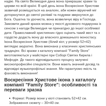
надію. На свято Великодня дана ікона прикрашає храми та
церкви по всій країні. В цей день ікона Воскресіння Христове
зазвичай розміщується на аналоях, аби кожен віруючий міг
доторкнутися до святої реліквії та подумки звернутися до
Бога. Ошатна та урочиста, вона возвеличує віру в Господа.
Замовити даний зразок можна у якості духовного подарунка із
сенсом з нагоди Великодня чи принагідно до іншої особливої
дати. Православний християнин гідно оцінить такий жест та з
гордістю додасть ікону до власного домашнього іконостасу.
Ікона Воскресіння Христове (білий кіот, у розмірі 52×42)
виглядає акуратно. Вона виконана у класичних християнських
традиціях. Всі зразки з каталогу компанії "Family Store"
виготовляються у майстерні при Соборі Святих Кирила і
Мефодія. До такого відповідального процесу залучені
високопрофесійні спеціалісти. Вони мають значний досвід та
відповідні вузькопрофільні знання. Ми гарантуємо якість та
фаховість виконання!
Воскресіння Христове ікона з каталогу
компанії "Family Store": особливості та
переваги зразка
Формат. Розмір ікони у кіоті становить 52×42 см.
Зображення сюжету – 30×40 см.