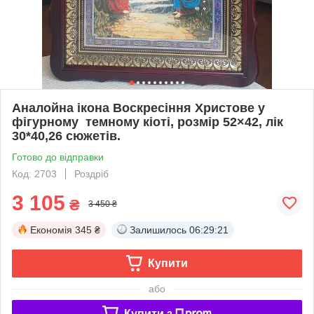
Аналойна ікона Воскресіння Христове у
фігурному темному кіоті, розмір 52×42, лік
30*40,26 сюжетів.
Готово до відправки
Код: 2703
Роздріб
3 105
₴
3 450 ₴
Економія
345 ₴
Залишилось
06:29:20
Купити
або
Купити з