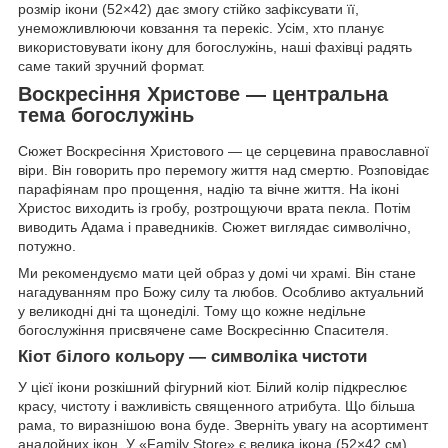
розмір ікони (52×42) дає змогу стійко зафіксувати її,
унеможливлюючи ковзання та перекіс. Усім, хто планує
використовувати ікону для богослужінь, наші фахівці радять
саме такий зручний формат.
Воскресіння Христове — центральна
тема богослужінь
Сюжет Воскресіння Христового — це серцевина православної
віри. Він говорить про перемогу життя над смертю. Розповідає
парафіянам про прощення, надію та вічне життя. На іконі
Христос виходить із гробу, розтрощуючи врата пекла. Потім
виводить Адама і праведників. Сюжет виглядає символічно,
потужно.
Ми рекомендуємо мати цей образ у домі чи храмі. Він стане
нагадуванням про Божу силу та любов. Особливо актуальний
у великодні дні та щонеділі. Тому що кожне недільне
богослужіння присвячене саме Воскресінню Спасителя.
Кіот білого кольору — символіка чистоти
У цієї ікони розкішний фігурний кіот. Білий колір підкреслює
красу, чистоту і важливість священного атрибута. Що більша
рама, то виразнішою вона буде. Зверніть увагу на асортимент
аналойних ікон. У «Family Store» є велика ікона (52×42 см).