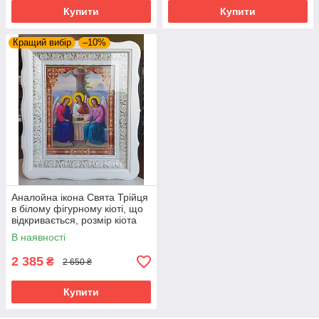
Купити
Купити
Кращий вибір
–10%
Аналойна ікона Свята Трійця
в білому фігурному кіоті, що
відкривається, розмір кіота
33*40, сюжет 21*28
В наявності
2 385
₴
2 650 ₴
Купити