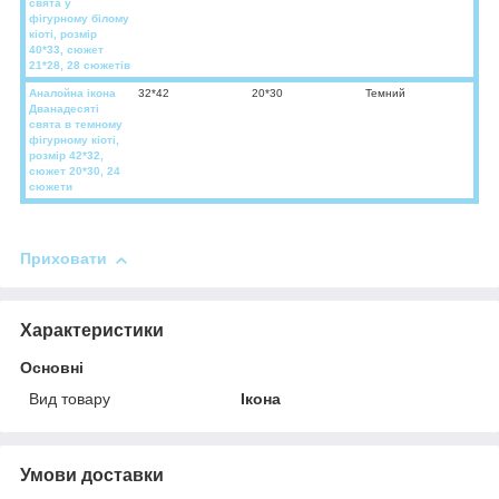
свята у
фігурному білому
кіоті, розмір
40*33, сюжет
21*28, 28 сюжетів
Аналойна ікона
32*42
20*30
Темний
Дванадесяті
свята в темному
фігурному кіоті,
розмір 42*32,
сюжет 20*30, 24
сюжети
Приховати
Характеристики
Основні
Вид товару
Ікона
Умови доставки