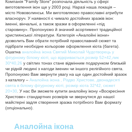
Компанія "Family Store" розпочала діяльність у сфері
виготовлення ікон ще у 2003 році. Наразі наша локація –
місто Нововолинськ. Ми виготовляємо православні атрибути
власноруч. У наявності є чимало достойних зразків ікон:
іменні, вінчальні, а також зразки в оформленні «під
старовину». Пропонуємо й значний асортимент традиційної
християнської літератури. Категорія «Аналойні ікони»
дозволить Вам обрати потрібний православний сюжет та
підібрати необхідне кольорове оформлення кіота (багета).
Ошатна
аналойна ікона Святий Миколай Чудотворець у
фігурному білому кіоті, що відкривається,розмір 52×42,лик
30*40,26
у світлих тонах стане відмінним подарунком близькій
чи рідній людині з нагоди іменин чи іншого релігійного свята.
Пропонуємо Вам звернути увагу на ще один достойний зразок
з каталогу –
Аналойна ікона , Різдво Христове, двонадесяті
свята в білому фігурному кіоті, розмір кіота 32*42, сюжет
20×30
. У нас Ви зможете купити аналойну ікону «Воскресіння
Христове» стандартних розмірів чи звернутися до нашої
майстерні задля створення зразка потрібного Вам формату
(опціонально).
Аналойна ікона