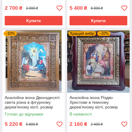
2 700
5 400
₴
₴
3 000 ₴
6 000 ₴
Купити
Купити
–10%
Кращий вибір
–10%
Аналойна ікона Двонадесяті
Аналойна ікона Різдво
свята різна в фігурному
Христове в темному
дерев'яному кіоті, розмір
дерев'яному кіоті, розмір
кіота 32*37,сюжет 21*28
кіота 31*35, сюжет 20*24, 26
Готово до відправки
В наявності
сюжетів.
5 220
2 160
₴
₴
5 800 ₴
2 400 ₴