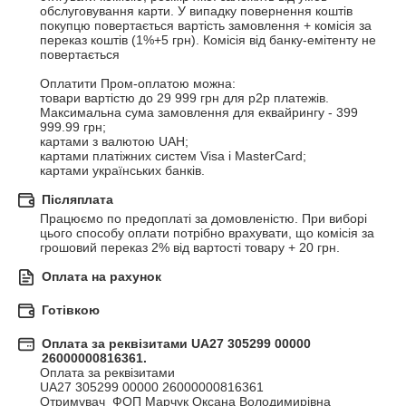
обслуговування карти. У випадку повернення коштів 
покупцю повертається вартість замовлення + комісія за 
переказ коштів (1%+5 грн). Комісія від банку-емітенту не 
повертається

Оплатити Пром-оплатою можна:

товари вартістю до 29 999 грн для р2р платежів. 
Максимальна сума замовлення для еквайрингу - 399 
999.99 грн;

картами з валютою UAH;

картами платіжних систем Visa і MasterCard;

картами українських банків.
Післяплата
Працюємо по предоплаті за домовленістю. При виборі 
цього способу оплати потрібно врахувати, що комісія за 
грошовий переказ 2% від вартості товару + 20 грн.
Оплата на рахунок
Готівкою
Оплата за реквізитами UA27 305299 00000
26000000816361.
Оплата за реквізитами 

UA27 305299 00000 26000000816361

Отримувач  ФОП Марчук Оксана Володимирівна
