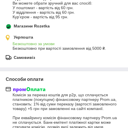
Ви можете обрати зручний для вас спосіб: 

У поштомат - вартість від 60 грн. 

У відділення - вартість від 60 грн. 

Кур'єром - вартість від 95 грн.
Магазини Rozetka
Укрпошта
Безкоштовно за умови
Безкоштовно при вартості замовлення від 5000 ₴.
Самовивіз
Способи оплати
Комісія за переказ коштів для р2р, що сплачується 
платником (покупцем) фінансовому партнеру Prom.uа, 
становить: 1% від суми переказу (вартості замовленого 
товару) +5 грн при замовленні на сайті компанії. 

При еквайрингу комісія фінансовому партнеру Prom.uа 
не сплачується. Банк-емітент платіжної картки може 
стягувати комісію, розмір якої залежить від умов 