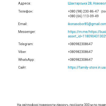
Шахтарська 28, Нововоли
+380 (98) 230-86-47
06
+380 (66) 113-09-49
ikonasobor85@gmail.co
https://m.me/https://bu
asset_id=118090431302
+380982308647
+380982308647
+380982308647
https://family-store.in.ua
На світлофорі повернути ліворуч, проїхати 300 м по пра