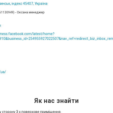
нськ, індекс 45407, Україна
Оксана менеджер
61130949
m
siness.facebook.com/latest/home?
910&business_id=254955927022507&nav_ref=redirect_biz_inbox_rem
/ua/
Як нас знайти
ву сторону З х поверхове приміщення.