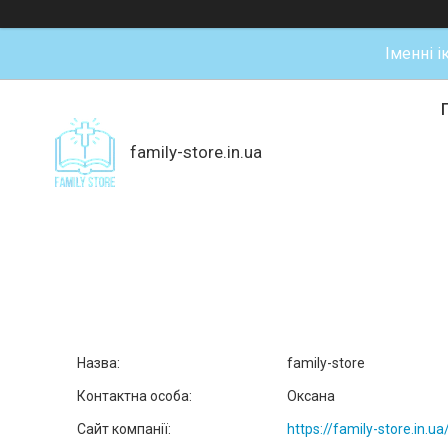
Іменні і
family-store.in.ua
family-store
Оксана
https://family-store.in.ua