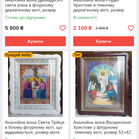
Аналойна ікона Двонадесяті
Аналойна ікона Різдво
свята різна в фігурному
Христове в темному
дерев'яному кіоті, розмір
дерев'яному кіоті, розмір
кіота 32*37,сюжет 21*28
кіота 31*35, сюжет 20*24, 26
Готово до відправки
В наявності
сюжетів.
5 800
2 160
₴
₴
2 400 ₴
Купити
Купити
Кращий вибір
Топ
Аналойна ікона Свята Трійця
Аналойна ікона Воскресіння
в білому фігурному кіоті, що
Христове у фігурному
відкривається, розмір кіота
темному кіоті, розмір 52×42,
33*40, сюжет 21*28
лік 30*40,26 сюжетів.