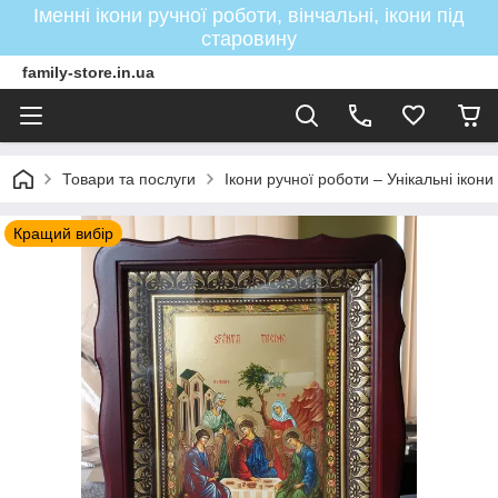
Іменні ікони ручної роботи, вінчальні, ікони під
старовину
family-store.in.ua
Товари та послуги
Ікони ручної роботи – Унікальні ікон
Кращий вибір