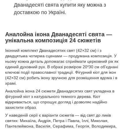
Дванадесяті свята купити яку можна з
доставкою по Україні.
Аналойна ікона Дванадесяті свята —
унікальна композиція 24 сюжетів
Іконний комплект Дванадесятих свят (42×32 см) і з
двадцятьма чотирма сценами — продумана композиція. У
ньому кожна деталь допомагає сприймати церковний рік як
єдиний духовний рух. В образі розміром 20*30 см об'єднані
ключові події православної традиції. Фігурний кіот для ікон
(42×32 см) робить ікону зручною для розміщення вдома і в
храмі.
Аналойна ікона 24 сюжети Дванадесятих свят укладена в
фігурний кіот з натурального темного дерева. Кіот
відкривається, що спрощує догляд і дозволяє надійно
захистити образ.
У наведеній серії є варіанти сюжетів — від свят до ликів
святих: Михаїла, Андрія, Петра і Павла, Іллі, Миколая,
Пантелеймона, Василія, Серафима, Георгія, Володимира,