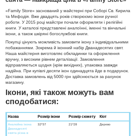
«Family Store» заснований у майстерні при Соборі Св. Кирила
та Мефодія. Вже двадцять років створюємо ікони ручної
роботи. У 2015 році майстри почали оформляти і релігійні
книги. У каталозі представлені аналоїнні, іменні та вінчальні
ікони, а також шкіряні богослужбові книги.
Покупці цінують можливість замовити ікону з індивідуальними
побажаннями. Зокрема й іконний набір Дванадесятих свят.
Наша майстерня виготовляє обкладинки та оформлення
вручну, з високим рівнем деталізації. Замовлення
відправляються щодня (крім вихідних), упаковка завжди
надійна. При купівлі десяти ікон одинадцята йде в подарунок.
Доставка замовлень від 5000 грн здійснюється за рахунок
магазину.
Ікони, які також можуть вам
сподобатися:
Назва
Розмір ікони
Розмір сюжету
Кіот
Аналойна ікона
32*37
21*28
Дерево
Дванадесяті
свята різна в