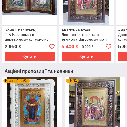
Ікона Спаситель,
Аналойна ікона
Анал
П.Б.Казанська в
Двонадесяті свята в
Двон
дерев'яному фігурному
темному фігурному кіоті,
фігу
кіоті під склом, розмір
розмір 41*31, сюжет
кіоті
2 950
5 400
5 8
₴
₴
6 000 ₴
кіота 52*42,розмір сюжета
20*30, 28 сюжетів
32*3
30×40
Купити
Купити
Акційні пропозиції та новинки
Кращий вибір
–10%