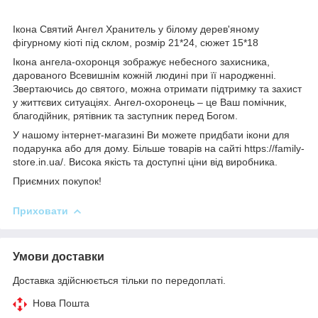
Ікона Святий Ангел Хранитель у білому дерев'яному
фігурному кіоті під склом, розмір 21*24, сюжет 15*18
Ікона ангела-охоронця зображує небесного захисника,
дарованого Всевишнім кожній людині при її народженні.
Звертаючись до святого, можна отримати підтримку та захист
у життєвих ситуаціях. Ангел-охоронець – це Ваш помічник,
благодійник, рятівник та заступник перед Богом.
У нашому інтернет-магазині Ви можете придбати ікони для
подарунка або для дому. Більше товарів на сайті https://family-
store.in.ua/. Висока якість та доступні ціни від виробника.
Приємних покупок!
Приховати
Умови доставки
Доставка здійснюється тільки по передоплаті.
Нова Пошта