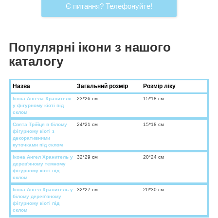
Є питання? Телефонуйте!
Популярні ікони з нашого
каталогу
Назва
Загальний розмір
Розмір ліку
Ікона Ангела Хранителя
23*26 см
15*18 см
у фігурному кіоті під
склом
Свята Трійця в білому
24*21 см
15*18 см
фігурному кіоті з
декоративними
куточками під склом
Ікона Ангел Хранитель у
32*29 см
20*24 см
дерев'яному темному
фігурному кіоті під
склом
Ікона Ангел Хранитель у
32*27 см
20*30 см
білому дерев'яному
фігурному кіоті під
склом