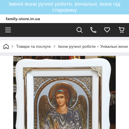
Іменні ікони ручної роботи, вінчальні, ікони під
старовину
family-store.in.ua
Товари та послуги
Ікони ручної роботи – Унікальні ікон