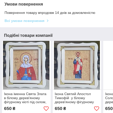
Умови повернення
Повернення товару впродовж 14 днів за домовленістю
Всі умови повернення
Подібні товари компанії
Ікона іменна Свята Злата
Ікона Святий Апостол
Ікон
в білому дерев'яному
Тимофій у білому
Соло
фігурному кіоті під склом,
дерев'яному фігурному
дере
розмір кіота 24*21, сюжет
кіоті під склом, розмір
кіот
650
650
650
₴
₴
15*18
кіота 24*21, сюжет15*18.
кіот