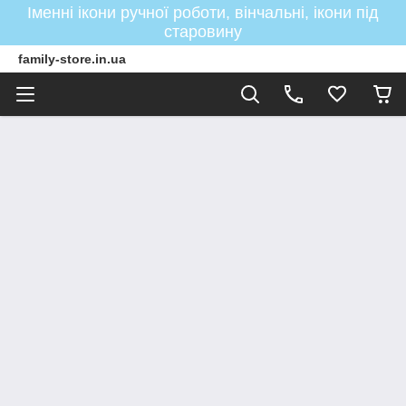
Іменні ікони ручної роботи, вінчальні, ікони під
старовину
family-store.in.ua