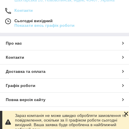
Шахтарська 28, Нововолинськ, індекс 45407, Україна
Контакти
Сьогодні вихідний
Показати весь графік роботи
Про нас
Контакти
Доставка та оплата
Графік роботи
Повна версія сайту
Сайт створено на маркетплейсі
Prom.ua
Зараз компанія не може швидко обробляти замовлення та
повідомлення, оскільки за її графіком роботи сьогодні
вихідний. Ваша заявка буде оброблена в найближчий
Політика конфіденційності