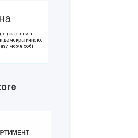
іна
о ціна ікони з
лі демократичною.
азу може собі
tore
ОРТИМЕНТ