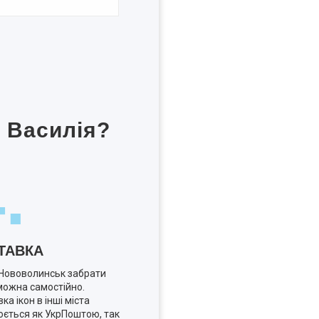
 Василія?
.
ТАВКА
і Нововолинськ забрати
можна самостійно.
ка ікон в інші міста
юється як УкрПоштою, так