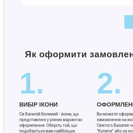
Як оформити замовленн
1.
2.
ВИБІР ІКОНИ
ОФОРМЛЕН
Св Василій Великий - ікони, що
Ви можете оформ
представлені у різних варіантах
замовлення на іко
оформлення. Оберіть той, що
Святого Василія ч
подобається вам найбільше.
“Купити” або за н