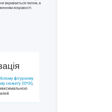
 не вкривається пилом, а
женням яскравості.
зація
 білому фігурному
озмір сюжету 20*30
,
з максимальною
алей.