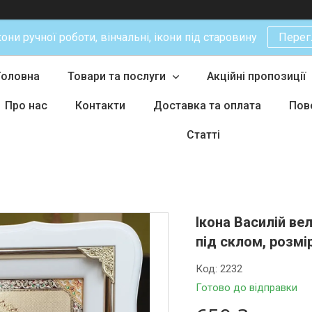
кони ручної роботи, вінчальні, ікони під старовину
Перег
Головна
Товари та послуги
Акційні пропозиції
Про нас
Контакти
Доставка та оплата
Пов
Статті
Ікона Василій ве
під склом, розмі
Код:
2232
Готово до відправки