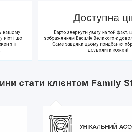
Доступна ц
 у нашому
Варто звернути увагу на той факт, щ
у кіоті, що
зображенням Василія Великого є дово
ен з її
Саме завдяки цьому придбання обр
.
дозволити кожен!
ини стати клієнтом Family S
УНІКАЛЬНИЙ АС