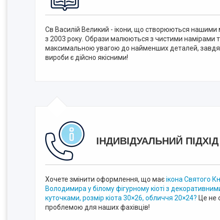
Св Василій Великий - ікони, що створюються нашими
з 2003 року. Образи малюються з чистими намірами 
максимальною увагою до найменших деталей, завдя
вироби є дійсно якісними!
ІНДИВІДУАЛЬНИЙ ПІДХІД
Хочете змінити оформлення, що має
ікона Святого К
Володимира у білому фігурному кіоті з декоративним
куточками, розмір кіота 30×26, обличчя 20×24?
Це не 
проблемою для наших фахівців!