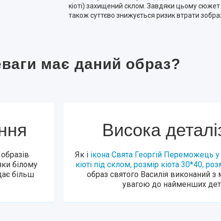
кіоті) захищений склом. Завдяки цьому сюжет
також суттєво знижується ризик втрати зобра
еваги має даний образ?
ння
Висока деталі
 образів
Як і
ікона Свята Георгій Переможець у
яки білому
кіоті під склом, розмір кіота 30*40, р
дає більш
образ святого Василія виконаний 
увагою до найменших дет