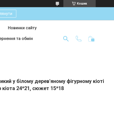
Кошик
лянути
Новинки сайту
ернення та обмін
ликий у білому дерев'яному фігурному кіоті
р кіота 24*21, сюжет 15*18