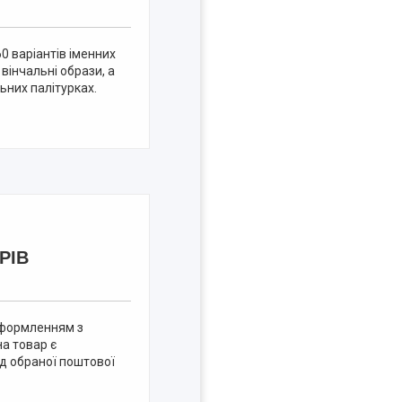
0 варіантів іменних
 вінчальні образи, а
ьних палітурках.
РІВ
 оформленням з
на товар є
ід обраної поштової