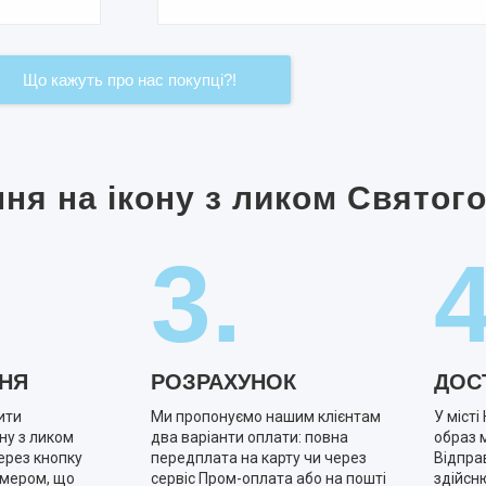
Що кажуть про нас покупці?!
я на ікону з ликом Святого
3.
4
НЯ
РОЗРАХУНОК
ДОС
ити
Ми пропонуємо нашим клієнтам
У міст
ну з ликом
два варіанти оплати: повна
образ 
ерез кнопку
передплата на карту чи через
Відправ
омером, що
сервіс Пром-оплата або на пошті
здійсн