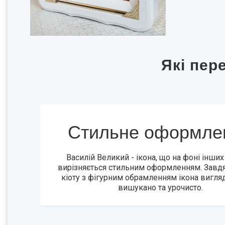
Які пер
Стильне оформле
Василій Великий - ікона, що на фоні інших
вирізняється стильним оформленням. Завд
кіоту з фігурним обрамленням ікона вигля
вишукано та урочисто.