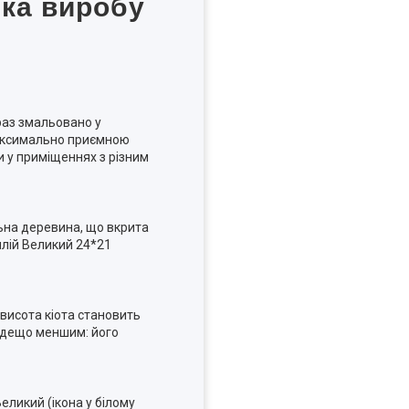
ика виробу
раз змальовано у
максимально приємною
и у приміщеннях з різним
ьна деревина, що вкрита
лій Великий 24*21
 висота кіота становить
є дещо меншим: його
еликий (ікона у білому