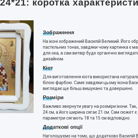
 24*21: коротка характерист
Зображення
На іконі зображений Василій Великий. Його об
пастельних тонах, завдяки чому картинка є 
для ока, а сам витвір буде органічно виглядат
дизайном.
Кіот
Для виготовлення кіота використана натурал
білою фарбою. Саме завдяки цьому ікона Васи
виглядає ще більш вишукано та довершено.
Розміри
Важливо звернути увагу на розміри ікони. Так,
24 см, а його ширина сягає 21 см. Сам сюжет 
параметри сягають 18 та 15 см відповідно.
Додаткові опції
Наголошуємо на тому, що додатково Василій В