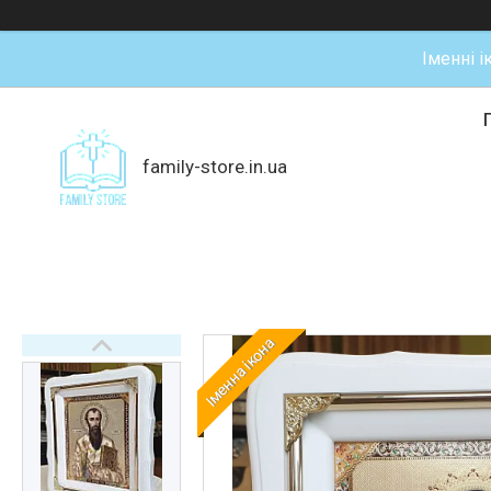
Іменні і
family-store.in.ua
Іменна ікона