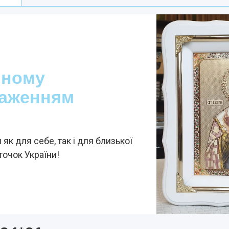
яному
браженням
як для себе, так і для близької
точок України!