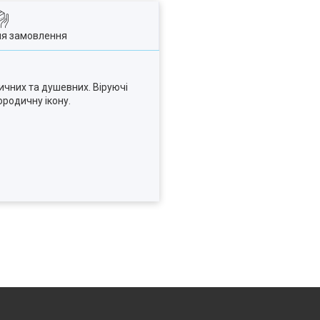
ля замовлення
ичних та душевних. Віруючі
ородичну ікону.