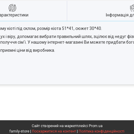
арактеристики
Інформація д
 кіоті під склом, розмір кіота 51*41, сюжет 30*40.
і віру, допомагає вибрати правильний шлях, зцілює від недуг фіз
ополуччя сім'ї. У нашому інтернет-магазині Ви можете придбати бог
и, приємні ціни від виробника.
Сайт створений на маркетплейсі
Prom.ua
family-store |
Поскаржитися на контент
|
Політика конфіденційності