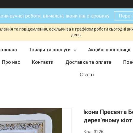
кони ручної роботи, вінчальні, ікони під старовину
Перег
ення та повідомлення, оскільки за її графіком роботи сьогодні в
день.
Головна
Товари та послуги
Акційні пропозиції
Про нас
Контакти
Доставка та оплата
Пов
Статті
Ікона Пресвята 
дерев'яному кіот
Код:
3226