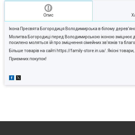
Опис
Х
Ікона Пресвята Богородиця Володимирська в білому дерев'яному
Молитва Богородиці перед Володимирською іконою зміцнює дух 
посилено моляться їй про зміцнення сімейних зв'язків та благ
Більше товарів на сайті https://family-store.in.ua/. Якісні товар
Приємних покупок!