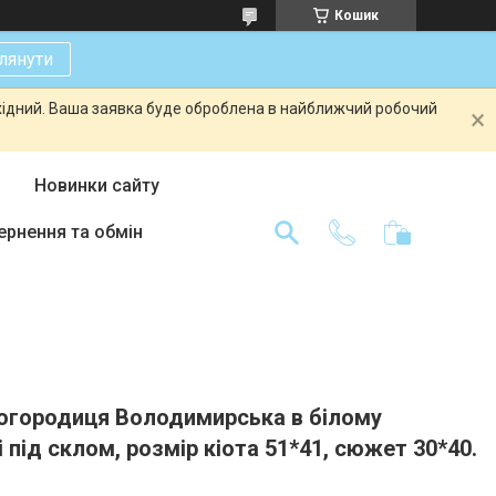
Кошик
лянути
ихідний. Ваша заявка буде оброблена в найближчий робочий
Новинки сайту
ернення та обмін
Богородиця Володимирська в білому
і під склом, розмір кіота 51*41, сюжет 30*40.