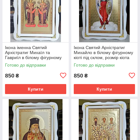
Ікона іменна Святий
Ікона Святий Архістратиг
Архістратиг Михаїл та
Михайло в білому фігурному
Гавриїл в білому фігурному
кіоті під склом, розмір кіота
кіоті під склом,розмір кіота
37*27, сюжет 20*30.
Готово до відправки
Готово до відправки
37*27,сюжет 20*30.
850
850
₴
₴
Купити
Купити