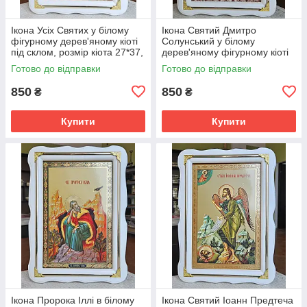
Ікона Усіх Святих у білому
Ікона Святий Дмитро
фігурному дерев'яному кіоті
Солунський у білому
під склом, розмір кіота 27*37,
дерев'яному фігурному кіоті
сюжет 20*30
під склом, розмір кіота 37*27,
Готово до відправки
Готово до відправки
сюжет 20*30.
850
850
₴
₴
Купити
Купити
Ікона Пророка Іллі в білому
Ікона Святий Іоанн Предтеча