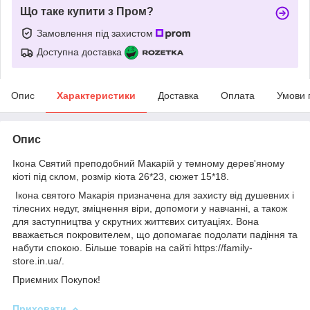
Що таке купити з Пром?
Замовлення під захистом
Доступна доставка
Опис
Характеристики
Доставка
Оплата
Умови 
Опис
Ікона Святий преподобний Макарій у темному дерев'яному
кіоті під склом, розмір кіота 26*23, сюжет 15*18.
Ікона святого Макарія призначена для захисту від душевних і
тілесних недуг, зміцнення віри, допомоги у навчанні, а також
для заступництва у скрутних життєвих ситуаціях. Вона
вважається покровителем, що допомагає подолати падіння та
набути спокою. Більше товарів на сайті https://family-
store.in.ua/.
Приємних Покупок!
Приховати