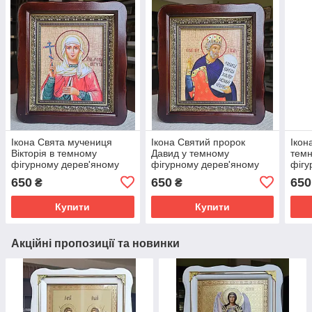
Ікона Свята мучениця
Ікона Святий пророк
Ікон
Вікторія в темному
Давид у темному
темн
фігурному дерев'яному
фігурному дерев'яному
фігу
кіоті під склом, розмір
кіоті під склом, розмір
розм
650
650
650
₴
₴
кіота 26*23, сюжет 15*18
кіота 26*23, сюжет 15*18.
15 ×
Купити
Купити
Акційні пропозиції та новинки