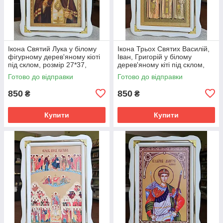
Ікона Святий Лука у білому
Ікона Трьох Святих Василій,
фігурному дерев'яному кіоті
Іван, Григорій у білому
під склом, розмір 27*37,
дерев'яному кіті під склом,
розмір сюжету 20*30.
кіот 37*27, сюжет 20*30.
Готово до відправки
Готово до відправки
850
850
₴
₴
Купити
Купити