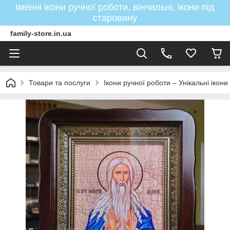
Іменні ікони ручної роботи, вінчальні, ікони під
старовину
family-store.in.ua
Товари та послуги
Ікони ручної роботи – Унікальні ікон