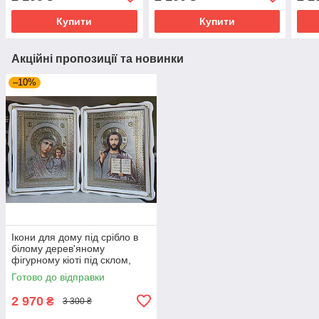
39*29, лік з квітами 20×30
кіот 39*29, сюжет 20*30
39*2
Купити
Купити
Акційні пропозиції та новинки
–10%
Ікони для дому під срібло в
білому дерев'яному
фігурному кіоті під склом,
розмір кіота 54*40, сюжет
Готово до відправки
33*46
2 970
₴
3 300 ₴