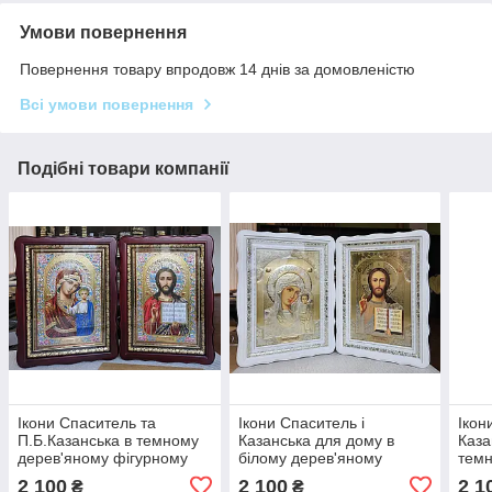
Умови повернення
Повернення товару впродовж 14 днів за домовленістю
Всі умови повернення
Подібні товари компанії
Ікони Спаситель та
Ікони Спаситель і
Ікон
П.Б.Казанська в темному
Казанська для дому в
Каза
дерев'яному фігурному
білому дерев'яному
темн
кіоті під склом, розмір
фігурному кіоті під склом,
під 
2 100
2 100
2 1
₴
₴