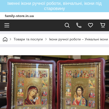
Іменні ікони ручної роботи, вінчальні, ікони під
старовину
family-store.in.ua
Товари та послуги
Ікони ручної роботи – Унікальні ікон