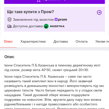
Що таке купити з Пром?
Замовлення під захистом
Доступна доставка
Опис
Характеристики
Доставка
Оплата
Умови п
Опис
Ікони Спаситель П.Б.Казанська в темному дерев'яному кіоті
під склом, розмір кіота 40*30, сюжет грецький 20×30.
Ікони пара Спаситель П.Б. Казанська – саме так часто
називають такий комплект ікон в народі. Його зазвичай
розміщують в домашньому іконостасі і використовують під час
церковних таїнств. Часто батьки передають їх у спадок своїм
нащадкам. Такий духовний оберіг можна подарувати
подружжю на новосілля. Втім, вручити дану пару ікон можна
рідним/близьким і з нагоди православного або особистого
свята (хрестини, іменини тощо). Розміщувати ікони вдома слід