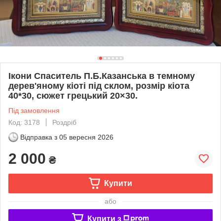
Ікони Спаситель П.Б.Казанська в темному
дерев'яному кіоті під склом, розмір кіота
40*30, сюжет грецький 20×30.
Під замовлення
Код: 3178
Роздріб
Відправка з
05 вересня 2026
2 000
₴
Купити
або
Купити з