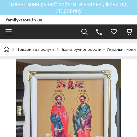
Іменні ікони ручної роботи, вінчальні, ікони під
старовину
family-store.in.ua
Товари та послуги
Ікони ручної роботи – Унікальні ікон