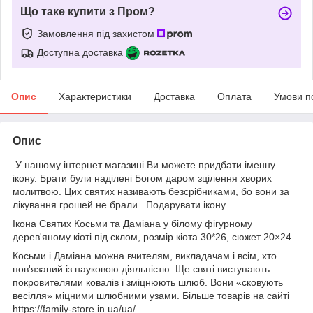
Що таке купити з Пром?
Замовлення під захистом
Доступна доставка
Опис
Характеристики
Доставка
Оплата
Умови п
Опис
У нашому інтернет магазині Ви можете придбати іменну
ікону. Брати були наділені Богом даром зцілення хворих
молитвою. Цих святих називають безсрібниками, бо вони за
лікування грошей не брали. Подарувати ікону
Ікона Святих Косьми та Даміана у білому фігурному
дерев'яному кіоті під склом, розмір кіота 30*26, cюжет 20×24.
Косьми і Даміана можна вчителям, викладачам і всім, хто
пов'язаний із науковою діяльністю. Ще святі виступають
покровителями ковалів і зміцнюють шлюб. Вони «сковують
весілля» міцними шлюбними узами. Більше товарів на сайті
https://family-store.in.ua/ua/.