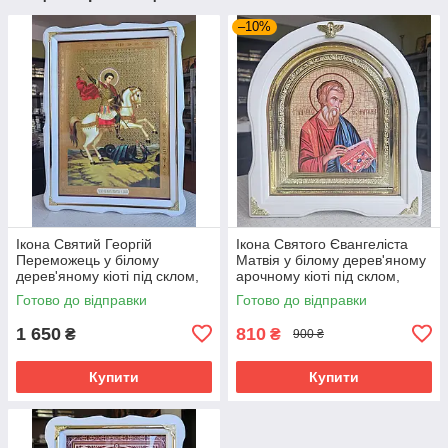
–10%
Ікона Святий Георгій
Ікона Святого Євангеліста
Переможець у білому
Матвія у білому дерев'яному
дерев'яному кіоті під склом,
арочному кіоті під склом,
розмір кіота 54*40, сюжет
розмір кіота 28*25, сюжет
Готово до відправки
Готово до відправки
33*46
15*18.
1 650
810
₴
₴
900 ₴
Купити
Купити