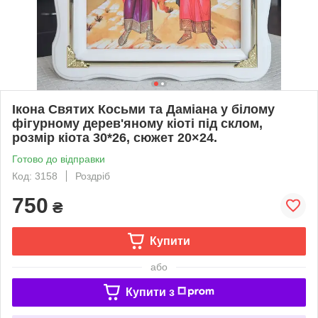
Ікона Святих Косьми та Даміана у білому
фігурному дерев'яному кіоті під склом,
розмір кіота 30*26, cюжет 20×24.
Готово до відправки
Код: 3158
Роздріб
750
₴
Купити
або
Купити з