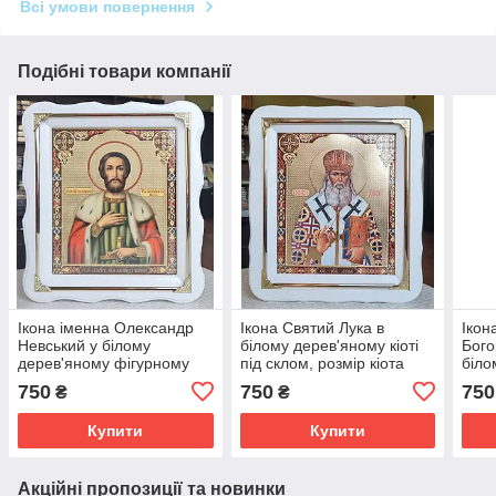
Всі умови повернення
Подібні товари компанії
Ікона іменна Олександр
Ікона Святий Лука в
Ікон
Невський у білому
білому дерев'яному кіоті
Бого
дерев'яному фігурному
під склом, розмір кіота
біло
кіоті під склом, розмір
30*26, сюжет 20*24.
фігу
750
750
750
₴
₴
кіота 30*26, сюжет 20*24.
розм
Купити
Купити
Акційні пропозиції та новинки