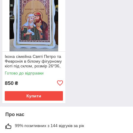
Ікона сімейна Святі Петро та
Февронія в білому фігурному
кіоті під склом, розмір 26*36,
cюже 20*30.
Готово до відправки
850
₴
Купити
Про нас
99% позитивних з 144 відгуків за рік