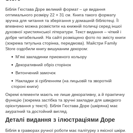
Біблія Гюстава Доре великий формат – це видання
оптимального розміру 22 × 31 см. Книга такого формату
зручна для читання та зберігання у домашній бібліотеці. Її
впевнено можна розмістити на книжній поличці серед іншої
духовної християнської літератури. Текст видання – чіткий і
добре читабельний. На сайті розміщено фото по змісту книги
(зокрема титульна сторінка, передмова). Майстри Family
Store оздобили книгу вишуканим декором:
М’які закладинки приємного кольору
Декоративний обріз сторінок
Витончений замочок
Накладки зі срібленням (на лицьовій та зворотній
стороні книги)
Окремі елементи мають не лише декоративну, а й практичну
функцію (зокрема застібка та зручні закладки для швидкого
орієнтування у тексті). Біблія Гюстава Доре (шкіряна) має
акуратний та достойний вигляд.
Деталі видання з ілюстраціями Доре
Біблія в гравюрах ручної роботи має палітурку з якісної шкіри.