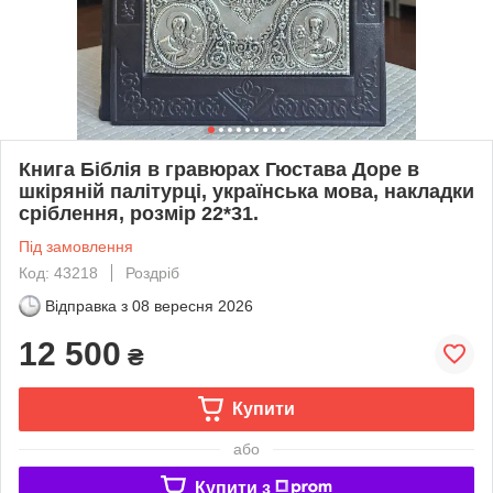
Книга Біблія в гравюрах Гюстава Доре в
шкіряній палітурці, українська мова, накладки
сріблення, розмір 22*31.
Під замовлення
Код: 43218
Роздріб
Відправка з
08 вересня 2026
12 500
₴
Купити
або
Купити з