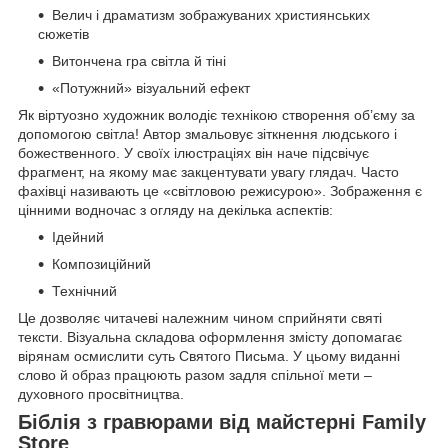
Велич і драматизм зображуваних християнських
сюжетів
Витончена гра світла й тіні
«Потужний» візуальний ефект
Як віртуозно художник володіє технікою створення об’єму за
допомогою світла! Автор змальовує зіткнення людського і
божественного. У своїх ілюстраціях він наче підсвічує
фрагмент, на якому має закцентувати увагу глядач. Часто
фахівці називають це «світловою режисурою». Зображення є
цінними водночас з огляду на декілька аспектів:
Ідейний
Композиційний
Технічний
Це дозволяє читачеві належним чином сприйняти святі
тексти. Візуальна складова оформлення змісту допомагає
вірянам осмислити суть Святого Письма. У цьому виданні
слово й образ працюють разом задля спільної мети –
духовного просвітництва.
Біблія з гравюрами від майстерні Family
Store