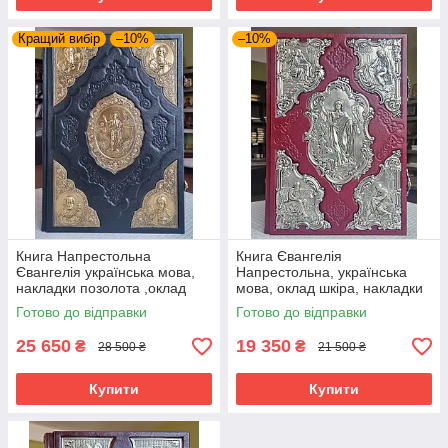
Кращий вибір
–10%
–10%
Книга Напрестольна
Книга Євангелія
Євангелія українська мова,
Напрестольна, українська
накладки позолота ,оклад
мова, оклад шкіра, накладки
шкіра, 2 застібки, розмір
фігурні сріблення, розмір
Готово до відправки
Готово до відправки
книги 27*38
книги 25*35
25 650
19 350
₴
₴
28 500 ₴
21 500 ₴
Купити
Купити