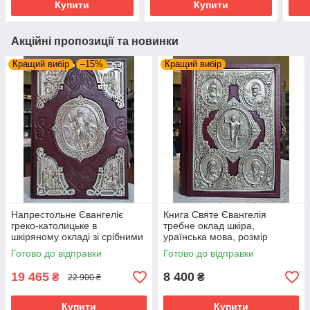
Купити
Купити
Акційні пропозиції та новинки
Кращий вибір
–15%
Кращий вибір
Напрестольне Євангеліє
Книга Святе Євангелія
греко-католицьке в
требне оклад шкіра,
шкіряному окладі зі срібними
ураїнська мова, розмір
накладками, 26×38 см
книги15*20,накладка
Готово до відправки
Готово до відправки
сріблення,крупний шрифт
19 465
8 400
₴
₴
22 900 ₴
Купити
Купити