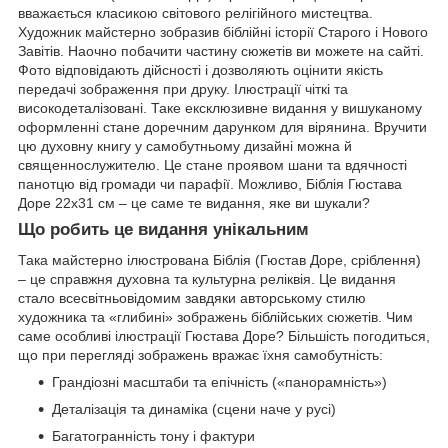
вважається класикою світового релігійного мистецтва.
Художник майстерно зобразив біблійні історії Старого і Нового
Завітів. Наочно побачити частину сюжетів ви можете на сайті.
Фото відповідають дійсності і дозволяють оцінити якість
передачі зображення при друку. Ілюстрації чіткі та
високодеталізовані. Таке ексклюзивне видання у вишуканому
оформленні стане доречним дарунком для вірянина. Вручити
цю духовну книгу у самобутньому дизайні можна й
священнослужителю. Це стане проявом шани та вдячності
панотцю від громади чи парафії. Можливо, Біблія Гюстава
Доре 22x31 см – це саме те видання, яке ви шукали?
Що робить це видання унікальним
Така майстерно ілюстрована Біблія (Гюстав Доре, сріблення)
– це справжня духовна та культурна реліквія. Це видання
стало всесвітньовідомим завдяки авторському стилю
художника та «глибині» зображень біблійських сюжетів. Чим
саме особливі ілюстрації Гюстава Доре? Більшість погодиться,
що при перегляді зображень вражає їхня самобутність:
Грандіозні масштаби та епічність («панорамність»)
Деталізація та динаміка (сцени наче у русі)
Багатогранність тону і фактури