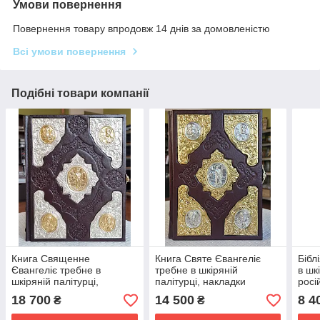
Умови повернення
Повернення товару впродовж 14 днів за домовленістю
Всі умови повернення
Подібні товари компанії
Книга Священне
Книга Святе Євангеліє
Бібл
Євангеліє требне в
требне в шкіряній
в шк
шкіряній палітурці,
палітурці, накладки
росі
накладки срібло /
позолота / сріблення,
накл
18 700
14 500
8 4
₴
₴
позолота, слов'янською
розмір книги 19*26,
сріб
мовою, розмір 21*26
застібка
книг