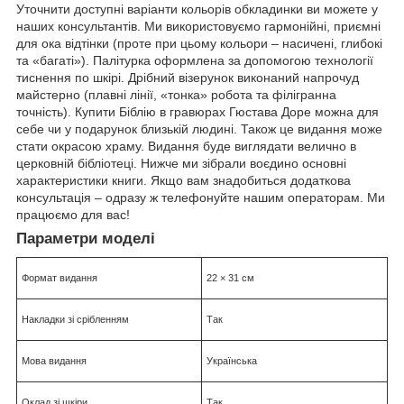
Уточнити доступні варіанти кольорів обкладинки ви можете у
наших консультантів. Ми використовуємо гармонійні, приємні
для ока відтінки (проте при цьому кольори – насичені, глибокі
та «багаті»). Палітурка оформлена за допомогою технології
тиснення по шкірі. Дрібний візерунок виконаний напрочуд
майстерно (плавні лінії, «тонка» робота та філігранна
точність). Купити Біблію в гравюрах Гюстава Доре можна для
себе чи у подарунок близькій людині. Також це видання може
стати окрасою храму. Видання буде виглядати велично в
церковній бібліотеці. Нижче ми зібрали воєдино основні
характеристики книги. Якщо вам знадобиться додаткова
консультація – одразу ж телефонуйте нашим операторам. Ми
працюємо для вас!
Параметри моделі
Формат видання
22 × 31 см
Накладки зі срібленням
Так
Мова видання
Українська
Оклад зі шкіри
Так