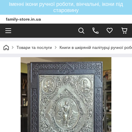
Іменні ікони ручної роботи, вінчальні, ікони під
старовину
family-store.in.ua
Товари та послуги
Книги в шкіряній палітурці ручної ро