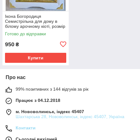
Ікона Богородиця
Семистрільна для дому в
білому арочному кіоті, розмір
кіота 28*25, сюжет під срібло
Готово до відправки
15*18.
950
₴
Купити
Про нас
99% позитивних з 144 відгуків за рік
Працює з 04.12.2018
м. Нововолинськ, індекс 45407
Шахтарська 28, Нововолинськ, індекс 45407, Україна
Контакти
Сьогодні вихідний