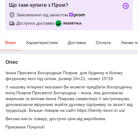
Що таке купити з Пром?
Замовлення під захистом
Доступна доставка
Опис
Характеристики
Доставка
Оплата
Умови п
Опис
Ікона Пресвята Богородиця Покров для будинку в білому
фігурному кіоті під склом, розмір 24×21, сюжет 15*18.
У нашому інтернет магазині Ви можете придбати богородичну
ікону.Покров Пресвятої Богородиці – ікона, яка допомагає
мирянам та воїнам.Ікона Покрова символізує її заступництво,
допомагаючи віруючим знайти духовну підтримку та захист від
труднощів. Більше товарів на сайті https://family-store.in.ua/
Висока якість товару, доступні ціни від виробника.
Приємних Покупок!