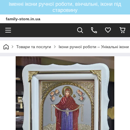
Іменні ікони ручної роботи, вінчальні, ікони під
старовину
family-store.in.ua
Товари та послуги
Ікони ручної роботи – Унікальні ікон