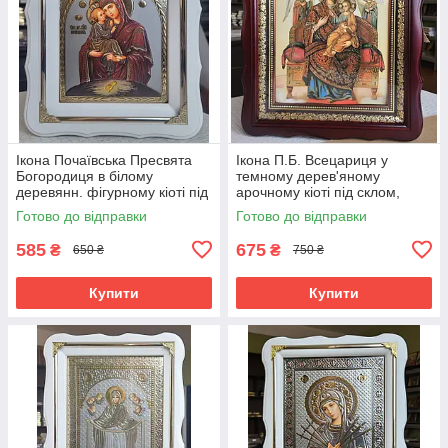
Ікона Почаївська Пресвята
Ікона П.Б. Всецариця у
Богородиця в білому
темному дерев'яному
деревянн. фігурному кіоті під
арочному кіоті під склом,
склом, розмір кіота 24*21, лік
розмір 26*23, сюжет 15*18.
Готово до відправки
Готово до відправки
15*18
585
675
₴
₴
650 ₴
750 ₴
Купити
Купити