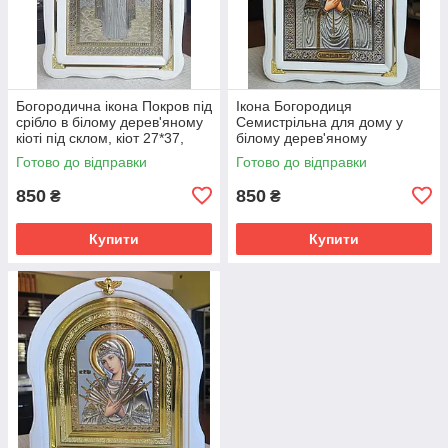
Богородична ікона Покров під
Ікона Богородиця
срібло в білому дерев'яному
Семистрільна для дому у
кіоті під склом, кіот 27*37,
білому дерев'яному
розмір сюжету 20*30.
фігурному кіоті, розмір кіота
Готово до відправки
Готово до відправки
27*37, сюжет під срібло
20*30.
850
850
₴
₴
Купити
Купити