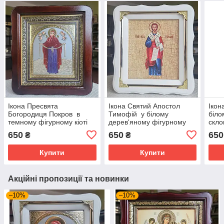
Ікона Пресвята
Ікона Святий Апостол
Ікон
Богородиця Покров в
Тимофій у білому
біло
темному фігурному кіоті
дерев'яному фігурному
скло
під склом, розмір кіота
кіоті під склом, розмір
сюже
650
650
650
₴
₴
26*23, сюжет 15*18
кіота 24*21, сюжет15*18.
Купити
Купити
Акційні пропозиції та новинки
–10%
–10%