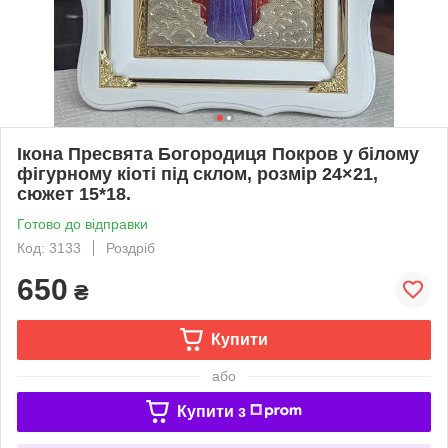
Ікона Пресвята Богородиця Покров у білому
фігурному кіоті під склом, розмір 24×21,
сюжет 15*18.
Готово до відправки
Код: 3133
Роздріб
650
₴
Купити
або
Купити з