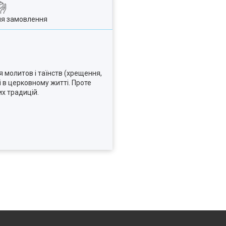
ля замовлення
я молитов і таїнств (хрещення,
і в церковному житті. Проте
х традицій.