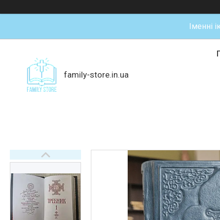
Іменні і
family-store.in.ua