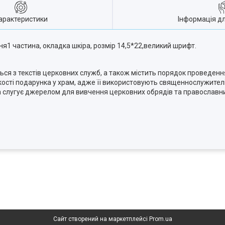
арактеристики
Інформація д
1 частина, окладка шкіра, розмір 14,5*22,великий шрифт.
ться з текстів церковних служб, а також містить порядок проведенн
якості подарунка у храм, адже її використовують священнослужител
а слугує джерелом для вивчення церковних обрядів та православни
Сайт створений на маркетплейсі
Prom.ua