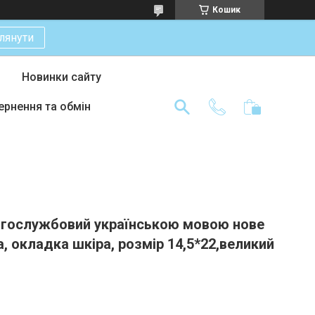
Кошик
лянути
Новинки сайту
ернення та обмін
огослужбовий українською мовою нове
, окладка шкіра, розмір 14,5*22,великий