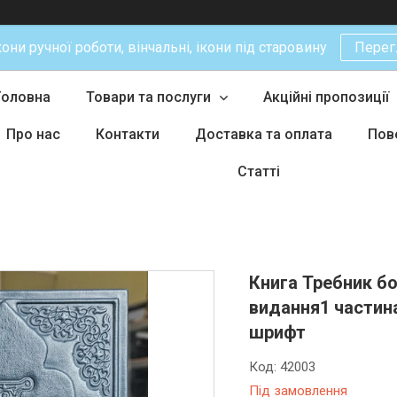
кони ручної роботи, вінчальні, ікони під старовину
Перег
Головна
Товари та послуги
Акційні пропозиції
Про нас
Контакти
Доставка та оплата
Пов
Статті
Книга Требник б
видання1 частина
шрифт
Код:
42003
Під замовлення