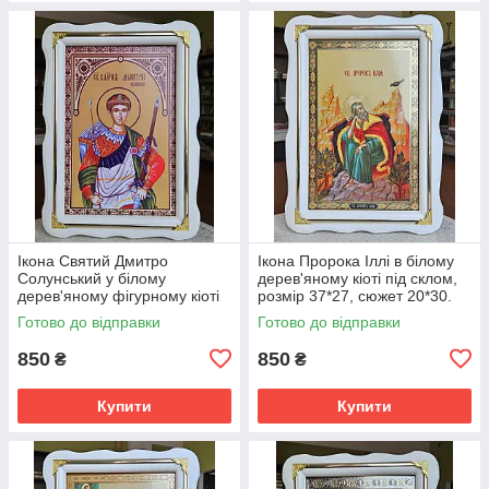
Ікона Святий Дмитро
Ікона Пророка Іллі в білому
Солунський у білому
дерев'яному кіоті під склом,
дерев'яному фігурному кіоті
розмір 37*27, сюжет 20*30.
під склом, розмір кіота 37*27,
Готово до відправки
Готово до відправки
сюжет 20*30.
850
850
₴
₴
Купити
Купити