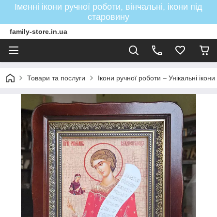
Іменні ікони ручної роботи, вінчальні, ікони під
старовину
family-store.in.ua
Товари та послуги
Ікони ручної роботи – Унікальні ікон