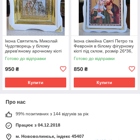
Ікона Святитель Миколай
Ікона сімейна Святі Петро та
Чудотворець у білому
Февронія в білому фігурному
дерев'яному арочному кіоті
кіоті під склом, розмір 26*36,
під склом, розмір кіота 28*25,
cюже 20*30.
Готово до відправки
Готово до відправки
сюжет під срібло 15*18.
950
850
₴
₴
Купити
Купити
Про нас
99% позитивних з 144 відгуків за рік
Працює з 04.12.2018
м. Нововолинськ, індекс 45407