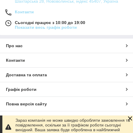
Шахтарська 28, Нововолинськ, індекс 45407, Україна
Контакти
Сьогодні працює з 10:00 до 19:00
Показати весь графік роботи
Про нас
Контакти
Доставка та оплата
Графік роботи
Повна версія сайту
Сайт створено на маркетплейсі
Prom.ua
Зараз компанія не може швидко обробляти замовлення та
повідомлення, оскільки за її графіком роботи сьогодні
вихідний. Ваша заявка буде оброблена в найближчий
Політика конфіденційності