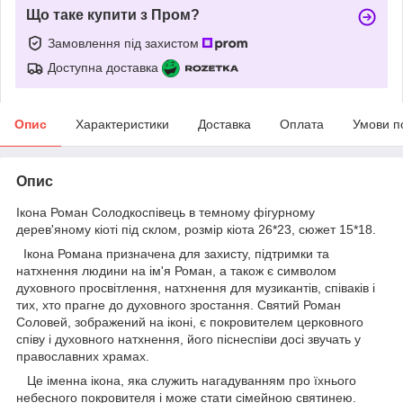
Що таке купити з Пром?
Замовлення під захистом
Доступна доставка
Опис
Характеристики
Доставка
Оплата
Умови п
Опис
Ікона Роман Солодкоспівець в темному фігурному
дерев'яному кіоті під склом, розмір кіота 26*23, сюжет 15*18.
Ікона Романа призначена для захисту, підтримки та
натхнення людини на ім'я Роман, а також є символом
духовного просвітлення, натхнення для музикантів, співаків і
тих, хто прагне до духовного зростання. Святий Роман
Соловей, зображений на іконі, є покровителем церковного
співу і духовного натхнення, його піснеспіви досі звучать у
православних храмах.
Це іменна ікона, яка служить нагадуванням про їхнього
небесного покровителя і може стати сімейною святинею.