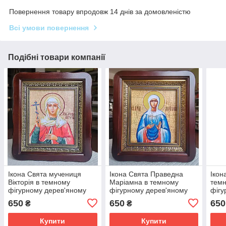
Повернення товару впродовж 14 днів за домовленістю
Всі умови повернення
Подібні товари компанії
Ікона Свята мучениця
Ікона Свята Праведна
Ікон
Вікторія в темному
Маріамна в темному
темн
фігурному дерев'яному
фігурному дерев'яному
фігу
кіоті під склом, розмір
кіоті під склом,
розм
650
650
650
₴
₴
кіота 26*23, сюжет 15*18
розмір26*23,розмір
15 ×
сюжета 15*18
Купити
Купити