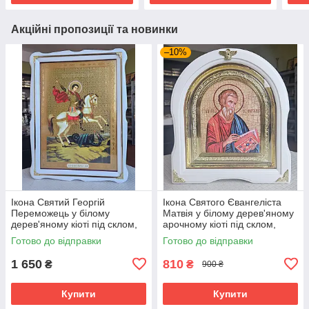
Акційні пропозиції та новинки
–10%
Ікона Святий Георгій
Ікона Святого Євангеліста
Переможець у білому
Матвія у білому дерев'яному
дерев'яному кіоті під склом,
арочному кіоті під склом,
розмір кіота 54*40, сюжет
розмір кіота 28*25, сюжет
Готово до відправки
Готово до відправки
33*46
15*18.
1 650
810
₴
₴
900 ₴
Купити
Купити