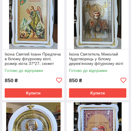
Ікона Святий Іоанн Предтеча
Ікона Святитель Миколай
в білому фігурному кіоті,
Чудотворець у білому
розмір кіота 37*27, сюжет
дерев'яному фігурному кіоті
20*30.
під склом, розмір кіота 27*37,
Готово до відправки
Готово до відправки
сюжет під срібло 20*30.
850
850
₴
₴
Купити
Купити