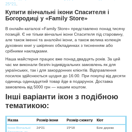
25*21
.
Купити вінчальні ікони Спасителя і
Богородиці у «Family Store»
В онлайн-каталозі «Family Store» представлено понад тисячу
позицій. Є не тільки вінчальні ікони Спасителя під старовину,
але також іменні та аналойні ікони, а також велика колекція
духовних книг у шкіряних обкладинках з тисненням або
срібними накладками.
Наша майстерня працює вже понад двадцять років. За цей
час ми виконали безліч індивідуальних замовлень як для
українських, так і для закордонних клієнтів. Відправлення
посилок здійснюється щодня до 16:00. При покупці від десяти
одиниць одинадцятий товар йде в подарунок. Доставка
замовлень від 5000 грн — нашим коштом.
Інші варіанти ікон з подібною
тематикою:
Назва
Розмір ікони
Розмір сюжету
Кіот
Ікони Вінчальні
24*21
15*18
Біле дерево
Спаситель та