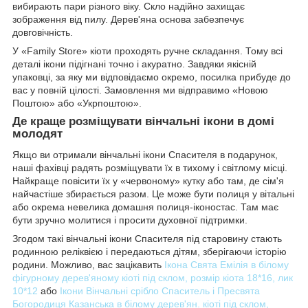
вибирають пари різного віку. Скло надійно захищає
зображення від пилу. Дерев'яна основа забезпечує
довговічність.
У «Family Store» кіоти проходять ручне складання. Тому всі
деталі ікони підігнані точно і акуратно. Завдяки якісній
упаковці, за яку ми відповідаємо окремо, посилка прибуде до
вас у повній цілості. Замовлення ми відправимо «Новою
Поштою» або «Укрпоштою».
Де краще розміщувати вінчальні ікони в домі
молодят
Якщо ви отримали вінчальні ікони Спасителя в подарунок,
наші фахівці радять розміщувати їх в тихому і світлому місці.
Найкраще повісити їх у «червоному» кутку або там, де сім'я
найчастіше збирається разом. Це може бути полиця у вітальні
або окрема невелика домашня полиця-іконостас. Там має
бути зручно молитися і просити духовної підтримки.
Згодом такі вінчальні ікони Спасителя під старовину стають
родинною реліквією і передаються дітям, зберігаючи історію
родини. Можливо, вас зацікавить
Ікона Свята Емілія в білому
фігурному дерев'яному кіоті під склом, розмір кіота 18*16, лик
10*12
або
Ікони Вінчальні срібло Спаситель і Пресвята
Богородиця Казанська в білому дерев'ян. кіоті під склом,