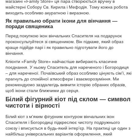
магазині «Family Store» ця пара створюється вручну в
майстерні Собору Св. Кирила і Мефодія. Тому кожна робота
виходить особливо акуратною і виразною.
Як правильно обрати ікони для вінчання —
поради священика
Перед покупкою ікон вінчальних Спасителя на подарунок
проконсультуйтеся зі священиком. Він підкаже, який образ
краще підійде парі і як правильно підготувати його до
вінчання.
Клієнти «Family Store» найчастіше вибирають класичне
поєднання. У ньому Спаситель для нареченого і Богородиця
– для нареченої. Почаївський образ особливо цінують сім'ї, які
прагнуть до спокійної атмосфери і взаєморозуміння. Ми
рекомендуємо заздалегідь вивчити історію обраних образів,
щоб ікони стали ближчими до серця.
Білий фігурний кіот під склом — символ
чистоти і вірності
Білий кіот з м'яким фігурним контуром вінчальних ікон
Спасителя і Богородиці підкреслює чистоту подружнього
союзу і вписується в будь-який інтер'єр. На практиці це один з
найбільш універсальних варіантів оформлення, який