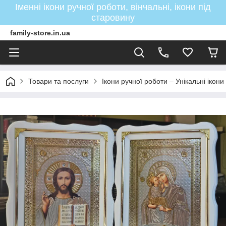
Іменні ікони ручної роботи, вінчальні, ікони під
старовину
family-store.in.ua
Товари та послуги
Ікони ручної роботи – Унікальні ікон