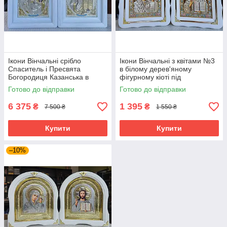
Ікони Вінчальні срібло
Ікони Вінчальні з квітами №3
Спаситель і Пресвята
в білому дерев'яному
Богородиця Казанська в
фігурному кіоті під
білому дерев'ян. кіоті під
склом,розмір кіота
Готово до відправки
Готово до відправки
склом,25*21
24*21,сюжет 15*18
6 375
1 395
₴
₴
7 500 ₴
1 550 ₴
Купити
Купити
–10%