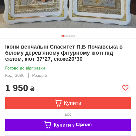
Ікони венчальні Спаситет П.Б Почаївська в
білому дерев'яному фігурному кіоті під
склом, кіот 37*27, сюже20*30
Готово до відправки
Код: 3096
Роздріб
1 950
₴
Купити
або
Купити з