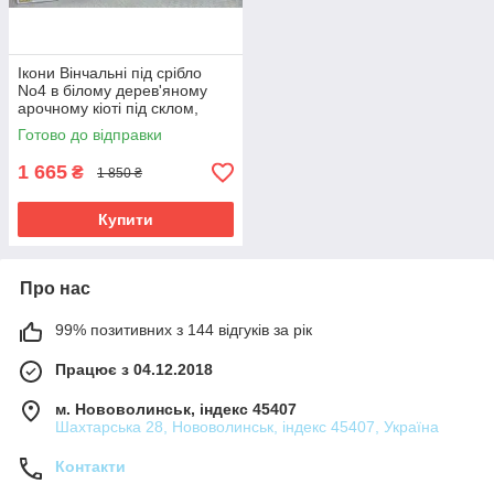
Ікони Вінчальні під срібло
No4 в білому дерев'яному
арочному кіоті під склом,
розмір кіота 28*25, сюжет
Готово до відправки
15*18
1 665
₴
1 850 ₴
Купити
Про нас
99% позитивних з 144 відгуків за рік
Працює з 04.12.2018
м. Нововолинськ, індекс 45407
Шахтарська 28, Нововолинськ, індекс 45407, Україна
Контакти