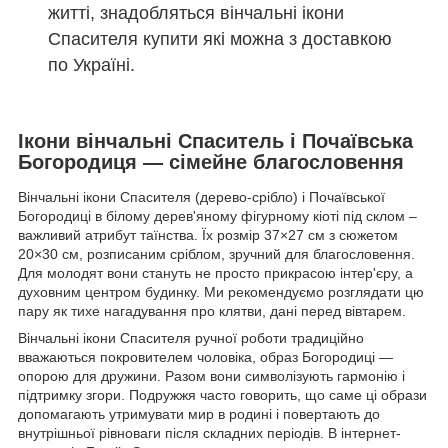
житті, знадобляться вінчальні ікони
Спасителя купити які можна з доставкою
по Україні.
Ікони вінчальні Спаситель і Почаївська
Богородиця — сімейне благословення
Вінчальні ікони Спасителя (дерево-срібло) і Почаївської
Богородиці в білому дерев'яному фігурному кіоті під склом –
важливий атрибут таїнства. Їх розмір 37×27 см з сюжетом
20×30 см, розписаним сріблом, зручний для благословення.
Для молодят вони стануть не просто прикрасою інтер'єру, а
духовним центром будинку. Ми рекомендуємо розглядати цю
пару як тихе нагадування про клятви, дані перед вівтарем.
Вінчальні ікони Спасителя ручної роботи традиційно
вважаються покровителем чоловіка, образ Богородиці —
опорою для дружини. Разом вони символізують гармонію і
підтримку згори. Подружжя часто говорить, що саме ці образи
допомагають утримувати мир в родині і повертають до
внутрішньої рівноваги після складних періодів. В інтернет-