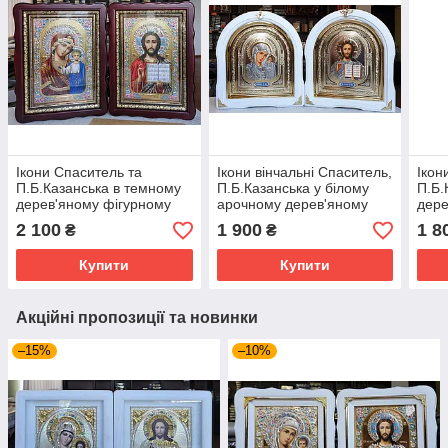
Ікони Спаситель та
Ікони вінчальні Спаситель,
Ікон
П.Б.Казанська в темному
П.Б.Казанська у білому
П.Б.
дерев'яному фігурному
арочному дерев'яному
дере
кіоті під склом, розмір
кіоті під склом, розмір
кіот
2 100
1 900
1 8
₴
₴
39*29, лік з квітами 20×30
кіота 28*25 сюжет 15*18.
27*3
Купити
Купити
Акційні пропозиції та новинки
–15%
–10%