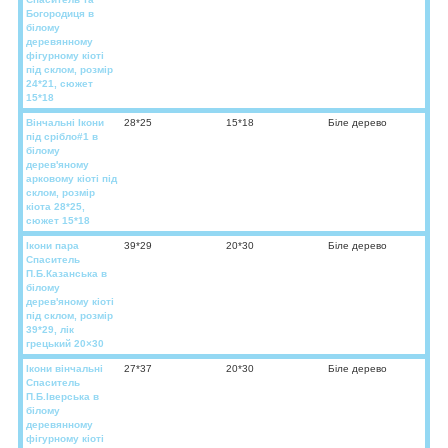
Богородиця в
білому
деревянному
фігурному кіоті
під склом, розмір
24*21, сюжет
15*18
Вінчальні Ікони
28*25
15*18
Біле дерево
під срібло#1 в
білому
дерев'яному
арковому кіоті під
склом, розмір
кіота 28*25,
сюжет 15*18
Ікони пара
39*29
20*30
Біле дерево
Спаситель
П.Б.Казанська в
білому
дерев'яному кіоті
під склом, розмір
39*29, лік
грецький 20×30
Ікони вінчальні
27*37
20*30
Біле дерево
Спаситель
П.Б.Іверська в
білому
деревянному
фігурному кіоті