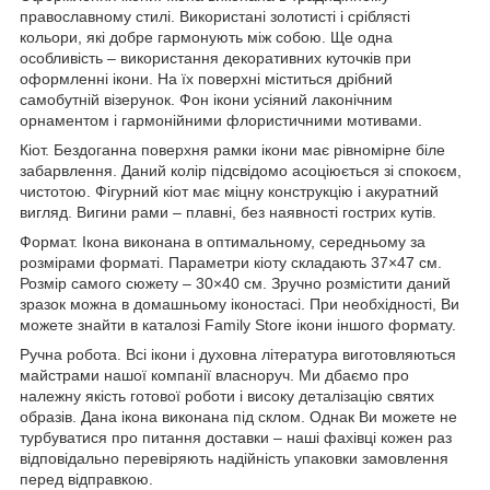
православному стилі. Використані золотисті і сріблясті
кольори, які добре гармонують між собою. Ще одна
особливість – використання декоративних куточків при
оформленні ікони. На їх поверхні міститься дрібний
самобутній візерунок. Фон ікони усіяний лаконічним
орнаментом і гармонійними флористичними мотивами.
Кіот. Бездоганна поверхня рамки ікони має рівномірне біле
забарвлення. Даний колір підсвідомо асоціюється зі спокоєм,
чистотою. Фігурний кіот має міцну конструкцію і акуратний
вигляд. Вигини рами – плавні, без наявності гострих кутів.
Формат. Ікона виконана в оптимальному, середньому за
розмірами форматі. Параметри кіоту складають 37×47 см.
Розмір самого сюжету – 30×40 см. Зручно розмістити даний
зразок можна в домашньому іконостасі. При необхідності, Ви
можете знайти в каталозі Family Store ікони іншого формату.
Ручна робота. Всі ікони і духовна література виготовляються
майстрами нашої компанії власноруч. Ми дбаємо про
належну якість готової роботи і високу деталізацію святих
образів. Дана ікона виконана під склом. Однак Ви можете не
турбуватися про питання доставки – наші фахівці кожен раз
відповідально перевіряють надійність упаковки замовлення
перед відправкою.