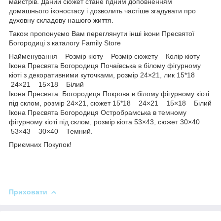
майстрів. Даний сюжет стане гідним доповненням
домашнього іконостасу і дозволить частіше згадувати про
духовну складову нашого життя.
Також пропонуємо Вам переглянути інші ікони Пресвятої
Богородиці з каталогу Family Store
Найменування Розмір кіоту Розмір сюжету Колір кіоту
Ікона Пресвята Богородиця Почаївська в білому фігурному
кіоті з декоративними куточками, розмір 24×21, лик 15*18
24×21 15×18 Білий
Ікона Пресвята Богородиця Покрова в білому фігурному кіоті
під склом, розмір 24×21, сюжет 15*18 24×21 15×18 Білий
Ікона Пресвята Богородиця Остробрамська в темному
фігурному кіоті під склом, розмір кіота 53×43, сюжет 30×40
53×43 30×40 Темний.
Приємних Покупок!
Приховати