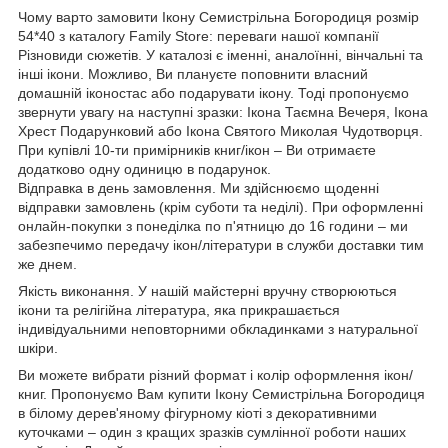
Чому варто замовити Ікону Семистрільна Богородиця розмір
54*40 з каталогу Family Store: переваги нашої компанії
Різновиди сюжетів. У каталозі є іменні, аналоїнні, вінчальні та
інші ікони. Можливо, Ви плануєте поповнити власний
домашній іконостас або подарувати ікону. Тоді пропонуємо
звернути увагу на наступні зразки: Ікона Таємна Вечеря, Ікона
Хрест Подарунковий або Ікона Святого Миколая Чудотворця.
При купівлі 10-ти примірників книг/ікон – Ви отримаєте
додатково одну одиницю в подарунок.
Відправка в день замовлення. Ми здійснюємо щоденні
відправки замовлень (крім суботи та неділі). При оформленні
онлайн-покупки з понеділка по п'ятницю до 16 години – ми
забезпечимо передачу ікон/літератури в служби доставки тим
же днем.
Якість виконання. У нашій майстерні вручну створюються
ікони та релігійна література, яка прикрашається
індивідуальними неповторними обкладинками з натуральної
шкіри.
Ви можете вибрати різний формат і колір оформлення ікон/
книг. Пропонуємо Вам купити Ікону Семистрільна Богородиця
в білому дерев'яному фігурному кіоті з декоративними
куточками – один з кращих зразків сумлінної роботи наших