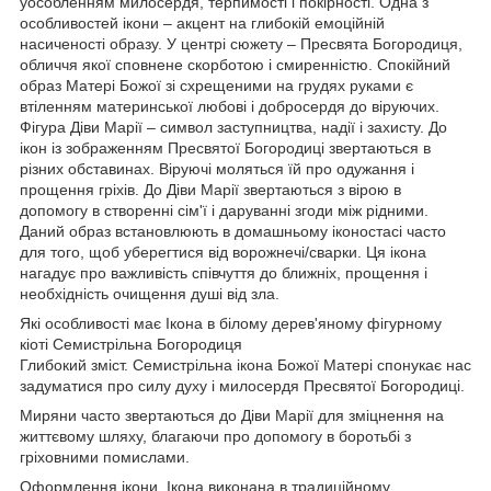
уособленням милосердя, терпимості і покірності. Одна з
особливостей ікони – акцент на глибокій емоційній
насиченості образу. У центрі сюжету – Пресвята Богородиця,
обличчя якої сповнене скорботою і смиренністю. Спокійний
образ Матері Божої зі схрещеними на грудях руками є
втіленням материнської любові і добросердя до віруючих.
Фігура Діви Марії – символ заступництва, надії і захисту. До
ікон із зображенням Пресвятої Богородиці звертаються в
різних обставинах. Віруючі моляться їй про одужання і
прощення гріхів. До Діви Марії звертаються з вірою в
допомогу в створенні сім'ї і даруванні згоди між рідними.
Даний образ встановлюють в домашньому іконостасі часто
для того, щоб уберегтися від ворожнечі/сварки. Ця ікона
нагадує про важливість співчуття до ближніх, прощення і
необхідність очищення душі від зла.
Які особливості має Ікона в білому дерев'яному фігурному
кіоті Семистрільна Богородиця
Глибокий зміст. Семистрільна ікона Божої Матері спонукає нас
задуматися про силу духу і милосердя Пресвятої Богородиці.
Миряни часто звертаються до Діви Марії для зміцнення на
життєвому шляху, благаючи про допомогу в боротьбі з
гріховними помислами.
Оформлення ікони. Ікона виконана в традиційному