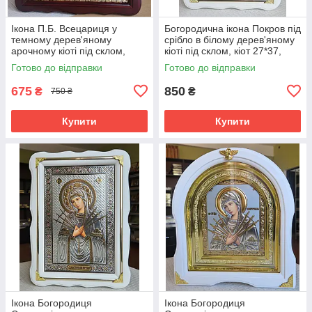
Ікона П.Б. Всецариця у
Богородична ікона Покров під
темному дерев'яному
срібло в білому дерев'яному
арочному кіоті під склом,
кіоті під склом, кіот 27*37,
розмір 26*23, сюжет 15*18.
розмір сюжету 20*30.
Готово до відправки
Готово до відправки
675
850
₴
₴
750 ₴
Купити
Купити
Ікона Богородиця
Ікона Богородиця