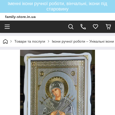
Іменні ікони ручної роботи, вінчальні, ікони під
старовину
family-store.in.ua
Товари та послуги
Ікони ручної роботи – Унікальні ікон