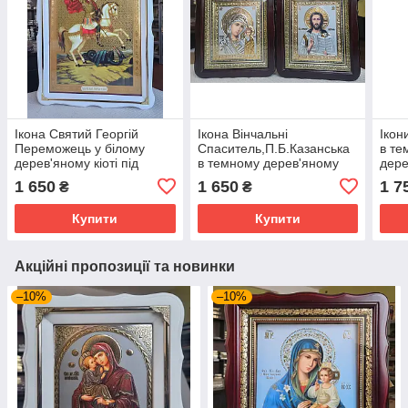
Ікона Святий Георгій
Ікона Вінчальні
Ікон
Переможець у білому
Спаситель,П.Б.Казанська
в те
дерев'яному кіоті під
в темному дерев'яному
дере
склом, розмір кіота 54*40,
фігурному кіоті під
скло
1 650
1 650
1 7
₴
₴
сюжет 33*46
склом,розмір26*23, лік
сюже
15*18
Купити
Купити
Акційні пропозиції та новинки
–10%
–10%