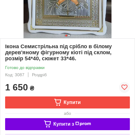
Ікона Семистрільна під срібло в білому
дерев'яному фігурному кіоті під склом,
розмір 54*40, сюжет 33*46.
Готово до відправки
Код: 3087
Роздріб
1 650
₴
Купити
або
Купити з