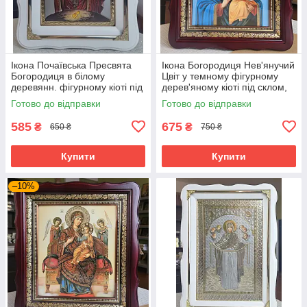
Ікона Почаївська Пресвята
Ікона Богородиця Нев'янучий
Богородиця в білому
Цвіт у темному фігурному
деревянн. фігурному кіоті під
дерев'яному кіоті під склом,
склом, розмір кіота 24*21, лік
розмір кіота 32*28, сюжет
Готово до відправки
Готово до відправки
15*18
20*24.
585
675
₴
₴
650 ₴
750 ₴
Купити
Купити
–10%