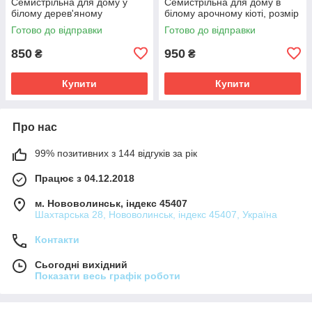
Семистрільна для дому у
Семистрільна для дому в
білому дерев'яному
білому арочному кіоті, розмір
фігурному кіоті, розмір кіота
кіота 28*25, сюжет під срібло
Готово до відправки
Готово до відправки
27*37, сюжет під срібло
15*18.
20*30.
850
950
₴
₴
Купити
Купити
Про нас
99% позитивних з 144 відгуків за рік
Працює з 04.12.2018
м. Нововолинськ, індекс 45407
Шахтарська 28, Нововолинськ, індекс 45407, Україна
Контакти
Сьогодні вихідний
Показати весь графік роботи