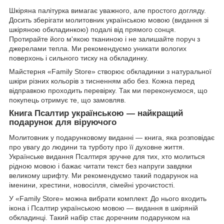
Шкіряна палітурка вимагає уважного, але простого догляду.
Досить зберігати молитовник українською мовою (видання зі
шкіряною обкладинкою) подалі від прямого сонця.
Протирайте його м'якою тканиною і не залишайте поруч з
джерелами тепла. Ми рекомендуємо уникати вологих
поверхонь і сильного тиску на обкладинку.
Майстерня «Family Store» створює обкладинки з натуральної
шкіри різних кольорів з тисненням або без. Кожна перед
відправкою проходить перевірку. Так ми переконуємося, що
покупець отримує те, що замовляв.
Книга Псалтир українською — найкращий
подарунок для віруючого
Молитовник у подарунковому виданні — книга, яка розповідає
про увагу до людини та турботу про її духовне життя.
Українське видання Псалтиря зручне для тих, хто молиться
рідною мовою і бажає читати текст без напруги завдяки
великому шрифту. Ми рекомендуємо такий подарунок на
іменини, хрестини, новосілля, сімейні урочистості.
У «Family Store» можна вибрати комплект. До нього входить
ікона і Псалтир українською мовою — видання в шкіряній
обкладинці. Такий набір стає доречним подарунком на