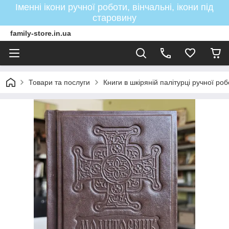
Іменні ікони ручної роботи, вінчальні, ікони під
старовину
family-store.in.ua
Товари та послуги
Книги в шкіряній палітурці ручної ро