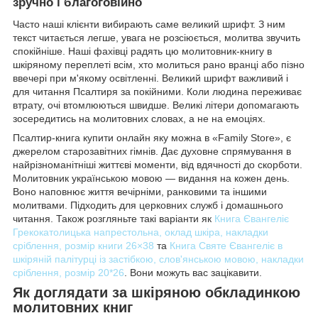
зручно і благоговійно
Часто наші клієнти вибирають саме великий шрифт. З ним
текст читається легше, увага не розсіюється, молитва звучить
спокійніше. Наші фахівці радять цю молитовник-книгу в
шкіряному переплеті всім, хто молиться рано вранці або пізно
ввечері при м'якому освітленні. Великий шрифт важливий і
для читання Псалтиря за покійними. Коли людина переживає
втрату, очі втомлюються швидше. Великі літери допомагають
зосередитись на молитовних словах, а не на емоціях.
Псалтир-книга купити онлайн яку можна в «Family Store», є
джерелом старозавітних гімнів. Дає духовне спрямування в
найрізноманітніші життєві моменти, від вдячності до скорботи.
Молитовник українською мовою — видання на кожен день.
Воно наповнює життя вечірніми, ранковими та іншими
молитвами. Підходить для церковних служб і домашнього
читання. Також розгляньте такі варіанти як
Книга Євангеліє
Грекокатолицька напрестольна, оклад шкіра, накладки
сріблення, розмір книги 26×38
та
Книга Святе Євангеліє в
шкіряній палітурці із застібкою, слов'янською мовою, накладки
сріблення, розмір 20*26
. Вони можуть вас зацікавити.
Як доглядати за шкіряною обкладинкою
молитовних книг