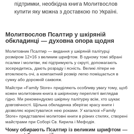
підтримки, необхідна книга Молитвослов
купити яку можна з доставкою по Україні.
Молитвослов Псалтир у шкіряній
обкладинці — духовна опора щодня
Молитовник Псалтир — видання у шкіряній палітурці
розміром 12×16 з великим шрифтом. В одному томі зібрані
псалми і молитви, які підтримують у скруті, допомагають
зосередитись, дають розраду і ясність. Великі літери не
втомлюють очі, а компактний розмір легко поміщається в
сумку або дорожній саквояж.
Майстри «Family Store» приділяють особливу увагу тому, щоб
кожен молитовник-книга в шкіряному переплеті виглядав
гідно. Ми рекомендуємо шкіряну палітурку всім, хто шукає
довговічності. Щільна обкладинка зберігає красу книги і
дозволяє користуватися нею роками. У каталозі «Family
Store» представлені молитовні книги в різних стилях, створені
майстрами при Соборі Св. Кирила і Мефодія.
Чому обирають Псалтир із великим шрифтом —