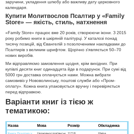
заручини, укладення шлюбу або важливу дату церковного
календаря.
Купити Молитвослов Псалтир у «Family
Store» — якість, стиль, натхнення
«Family Store» працює вже 20 років, створюючи ікони. З 2015
року робимо книги в шкіряній палітурці. У каталозі понад
тисячу позицій, від Євангелій з позолоченими накладками до
Псалтирів з великим шрифтом. Щорічно з'являється 50–70
нових виробів.
Ми відправляємо замовлення щодня, крім вихідних. При
купівлі десяти книг одинадцята йде в подарунок. При сумі від
5000 грн доставка оплачується нами. Можна вибрати
самовивіз у Нововолинську, поштові служби або «Пром-
оплату». Кожна книга упаковується вручну і перевіряється
перед відправкою.
Варіанти книг із тією ж
тематикою:
Назва
Мова
Розмір
Обкладинка
Книга Псалтир у
Церковнослов'янськ
11*18
Шкіра