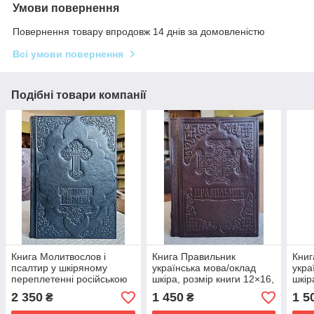
Умови повернення
Повернення товару впродовж 14 днів за домовленістю
Всі умови повернення
Подібні товари компанії
Книга Молитвослов і
Книга Правильник
Книг
псалтир у шкіряному
українська мова/оклад
укра
переплетенні російською
шкіра, розмір книги 12×16,
шкір
мовою, крупний шрифт,
декоративне тиснення по
тисн
2 350
1 450
1 5
₴
₴
розмір 15*20
шкірі,крупний шрифт
книг