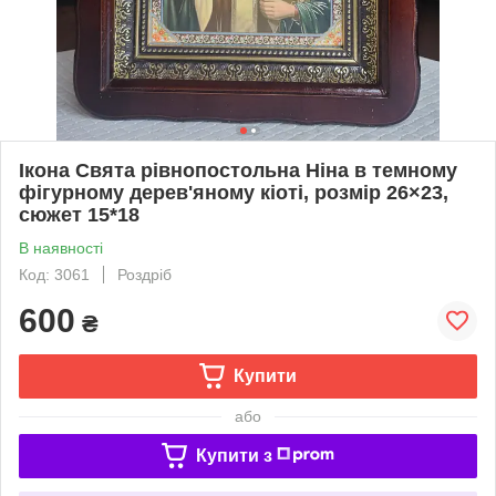
Ікона Свята рівнопостольна Ніна в темному
фігурному дерев'яному кіоті, розмір 26×23,
сюжет 15*18
В наявності
Код: 3061
Роздріб
600
₴
Купити
або
Купити з