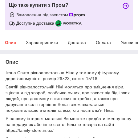
Що таке купити з Пром?
Замовлення під захистом
Доступна доставка
Опис
Характеристики
Доставка
Оплата
Умови п
Опис
Ікона Свята рівноапостольна Ніна у темному фігурному
дерев'яному кіоті, розмір 26×23, сюжет 15*18.
Святій рівноапостольній Ніні моляться про зміцнення віри,
зцілення від хвороб, особливо очних, про захист від бід і злих
людей, про допомогу в життєвих потребах, а також про
дарування сил і терпіння.Вона також вважається
покровителькою вчителів та всіх, хто носить ім'я Ніна.
У нашому інтернет магазині Ви можете придбати іменну ікону
на подарунок або інше свято. Більше товарів на сайті
https://family-store.in.ua/