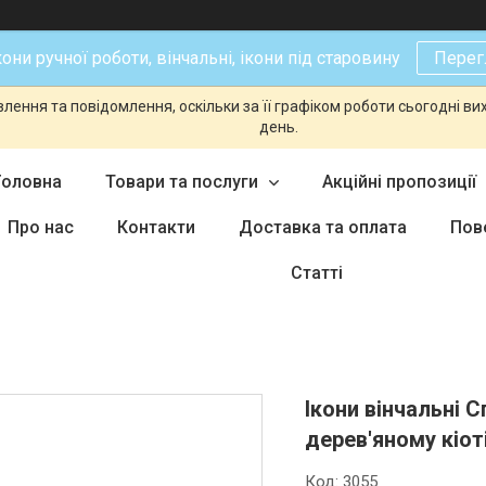
кони ручної роботи, вінчальні, ікони під старовину
Перег
ення та повідомлення, оскільки за її графіком роботи сьогодні в
день.
Головна
Товари та послуги
Акційні пропозиції
Про нас
Контакти
Доставка та оплата
Пов
Статті
Ікони вінчальні 
дерев'яному кіот
Код:
3055