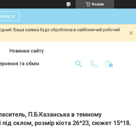
Кошик
лянути
ихідний. Ваша заявка буде оброблена в найближчий робочий
Новинки сайту
ернення та обмін
Спаситель, П.Б.Казанська в темному
і під склом, розмір кіота 26*23, сюжет 15*18.