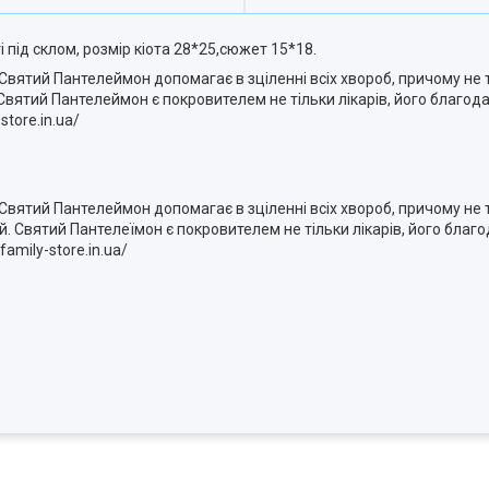
 під склом, розмір кіота 28*25,сюжет 15*18.
Святий Пантелеймон допомагає в зціленні всіх хвороб, причому не т
Святий Пантелеймон є покровителем не тільки лікарів, його благо
store.in.ua/
Святий Пантелеймон допомагає в зціленні всіх хвороб, причому не т
. Святий Пантелеїмон є покровителем не тільки лікарів, його бла
family-store.in.ua/