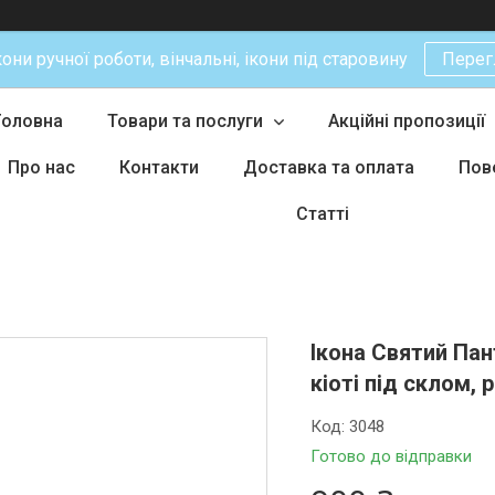
кони ручної роботи, вінчальні, ікони під старовину
Перег
Головна
Товари та послуги
Акційні пропозиції
Про нас
Контакти
Доставка та оплата
Пов
Статті
Ікона Святий Па
кіоті під склом, 
Код:
3048
Готово до відправки