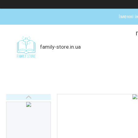
Іменні і
family-store.in.ua