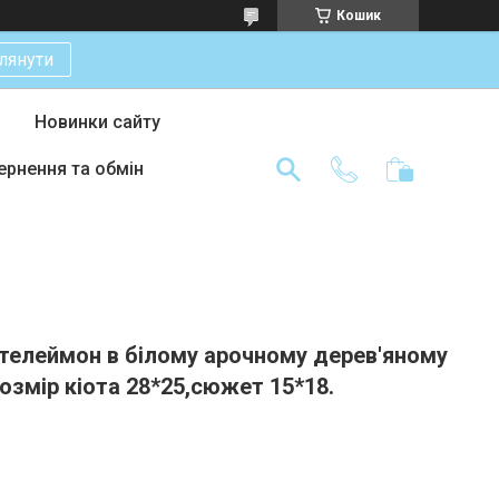
Кошик
лянути
Новинки сайту
ернення та обмін
нтелеймон в білому арочному дерев'яному
розмір кіота 28*25,сюжет 15*18.