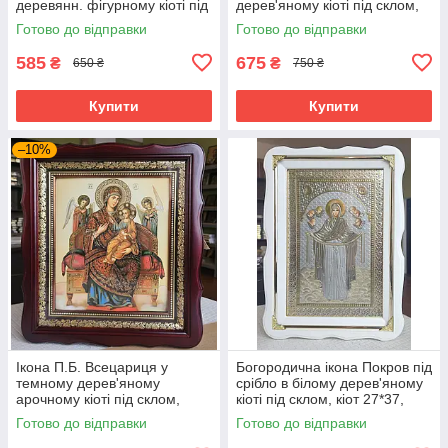
деревянн. фігурному кіоті під
дерев'яному кіоті під склом,
склом, розмір кіота 24*21, лік
розмір кіота 32*28, сюжет
Готово до відправки
Готово до відправки
15*18
20*24.
585
675
₴
₴
650 ₴
750 ₴
Купити
Купити
–10%
Ікона П.Б. Всецариця у
Богородична ікона Покров під
темному дерев'яному
срібло в білому дерев'яному
арочному кіоті під склом,
кіоті під склом, кіот 27*37,
розмір 26*23, сюжет 15*18.
розмір сюжету 20*30.
Готово до відправки
Готово до відправки