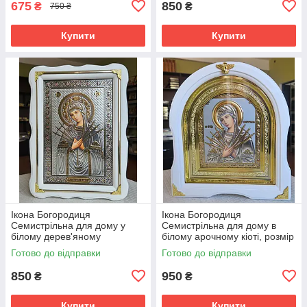
675
850
₴
₴
750 ₴
Купити
Купити
Ікона Богородиця
Ікона Богородиця
Семистрільна для дому у
Семистрільна для дому в
білому дерев'яному
білому арочному кіоті, розмір
фігурному кіоті, розмір кіота
кіота 28*25, сюжет під срібло
Готово до відправки
Готово до відправки
27*37, сюжет під срібло
15*18.
20*30.
850
950
₴
₴
Купити
Купити