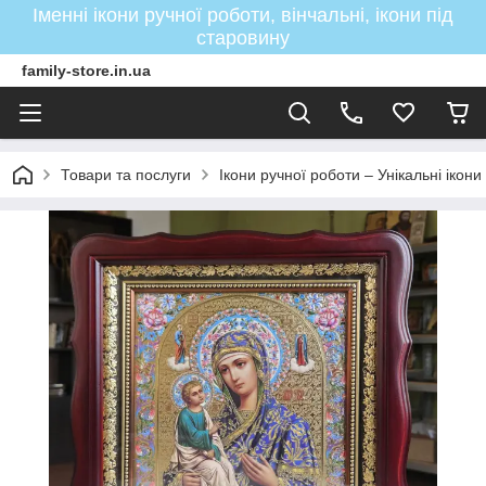
Іменні ікони ручної роботи, вінчальні, ікони під
старовину
family-store.in.ua
Товари та послуги
Ікони ручної роботи – Унікальні ікон