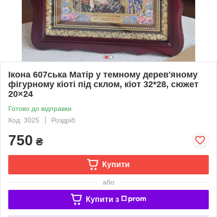
Ікона 607ська Матір у темному дерев'яному
фігурному кіоті під склом, кіот 32*28, сюжет
20×24
Готово до відправки
Код: 3025
Роздріб
750
₴
Купити
або
Купити з