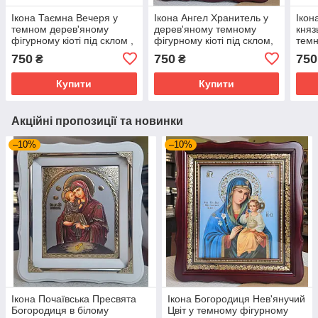
Ікона Таємна Вечеря у
Ікона Ангел Хранитель у
Ікон
темном дерев'яному
дерев'яному темному
княз
фігурному кіоті під склом ,
фігурному кіоті під склом,
темн
розмір кіота 32*29, сюжет
розмір кіота 32×29, лік
під 
750
750
750
₴
₴
20*24
20×24
32×2
Купити
Купити
Акційні пропозиції та новинки
–10%
–10%
Ікона Почаївська Пресвята
Ікона Богородиця Нев'янучий
Богородиця в білому
Цвіт у темному фігурному