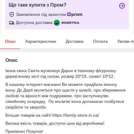
Що таке купити з Пром?
Замовлення під захистом
Доступна доставка
Опис
Характеристики
Доставка
Оплата
Умови п
Опис
Ікона ємна Свята мучениця Дарья в темному фігурному
дерев'яному кіоті під склом, розмір 20*18, сюжет 10*12.
В нашому інтернет-магазині Ви можете придбати іменну
ікону. До Дарії моляться про щастя у шлюбі, про збереження
любові та вірності між подружжям, про заступництво
сімейному осередку. По молитві ікона допомагає позбутися
скорботи та хвороби.
Більше товарів на сайті https://family-store.in.ua/
Висока якість товарів, доступні ціни від виробника!
Приємних Покупок!