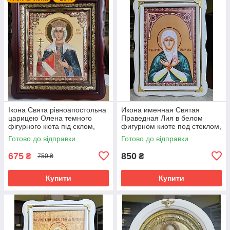
Ікона Свята рівноапостольна
Икона именная Святая
царицею Олена темного
Праведная Лия в белом
фігурного кіота під склом,
фигурном киоте под стеклом,
розмір кіота 32×28, сюже
размер киота 27*37,сюжет
Готово до відправки
Готово до відправки
20×24
20*30
675
850
₴
₴
750 ₴
Купити
Купити