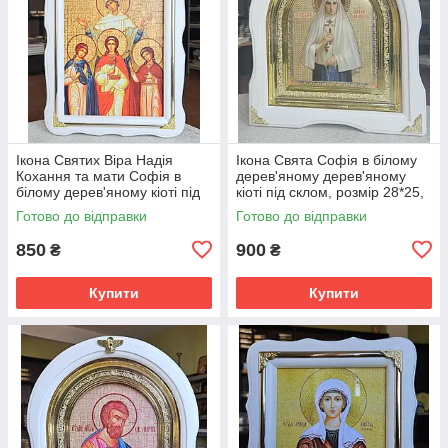
Ікона Святих Віра Надія
Ікона Свята Софія в білому
Кохання та мати Софія в
дерев'яному дерев'яному
білому дерев'яному кіоті під
кіоті під склом, розмір 28*25,
склом, розмір 37*27, сюжет
сюже 15*18
Готово до відправки
Готово до відправки
20*30
850
900
₴
₴
Купити
Купити