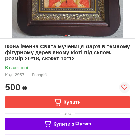
Ікона іменна Свята мучениця Дар'я в темному
фігурному дерев'яному кіоті під склом,
розмір 20*18, сюжет 10*12
В наявності
Код: 2957
Роздріб
500
₴
Купити
або
Купити з