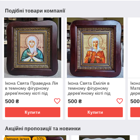
Подібні товари компанії
Ікона Свята Праведна Лія
Ікона Свята Емілія в
Ікон
в темному фігурному
темному фігурному
Матв
дерев'яному кіоті під
дерев'яному кіоті під
дере
склом, розмір кіота 20*18,
склом, розмір кіота 20×18,
кіот
500
500
500
₴
₴
сюжет 10*12
сюжет 10*12
кіот
Купити
Купити
Акційні пропозиції та новинки
Іменна ікона
–10%