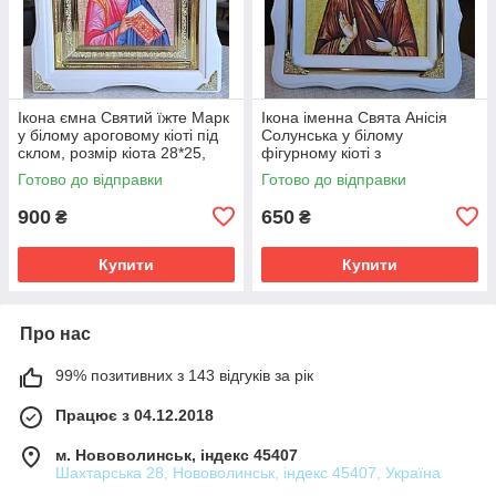
Ікона ємна Святий їжте Марк
Ікона іменна Свята Анісія
у білому ароговому кіоті під
Солунська у білому
склом, розмір кіота 28*25,
фігурному кіоті з
сюжет15*18
декоративними куточками,
Готово до відправки
Готово до відправки
розмір кіота 24*21, сюжет
15*18.
900
650
₴
₴
Купити
Купити
Про нас
99% позитивних з 143 відгуків за рік
Працює з 04.12.2018
м. Нововолинськ, індекс 45407
Шахтарська 28, Нововолинськ, індекс 45407, Україна