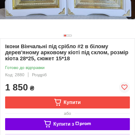
Ікони Вінчальні під срібло #2 в білому
дерев'яному арковому кіоті під склом, розмір
кіота 28*25, сюжет 15*18
Готово до відправки
Код: 2880
Роздріб
1 850
₴
Купити
або
Купити з