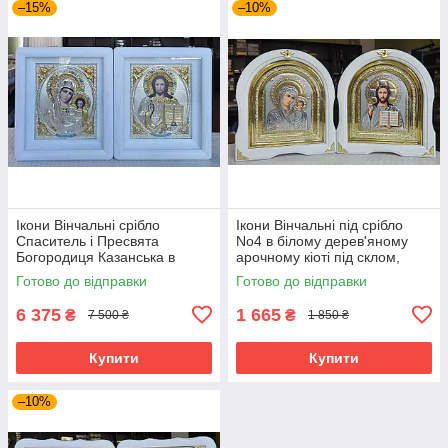
–15%
–10%
Ікони Вінчальні срібло
Ікони Вінчальні під срібло
Спаситель і Пресвята
No4 в білому дерев'яному
Богородиця Казанська в
арочному кіоті під склом,
білому дерев'ян. кіоті під
розмір кіота 28*25, сюжет
Готово до відправки
Готово до відправки
склом,25*21
15*18
6 375
1 665
₴
₴
7 500 ₴
1 850 ₴
Купити
Купити
–10%