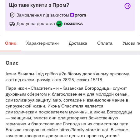
Що таке купити з Пром?
Замовлення під захистом
Доступна доставка
Опис
Характеристики
Доставка
Оплата
Умови п
Опис
Ікони Вінчальні під срібло #2в білому дерев'яному арковому
кіоті під склом, розмір кіота 28*25, сюжет 15*18.
Пара икон «Спаситель» и «Казанская Богородица» служит
духовным оберегом и благословением для молодой семьи,
символизируя защиту, мир, согласие и взаимопонимание в
супружеской жизни. Икона Спасителя является
символическим покровителем мужчины, а икона Богородицы
— женщины, вместе они олицетворяют божественную
гармонию и благословение Господа на их совместном пути.
Больше товаров на сайте https://family-store.in.ua/ Высокое
качество товаров и доступные цены от производителя!