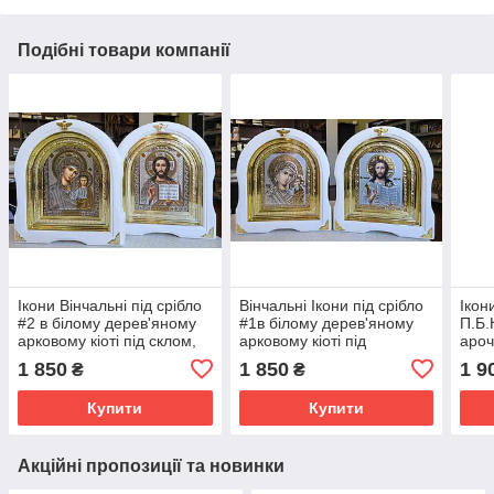
Подібні товари компанії
Ікони Вінчальні під срібло
Вінчальні Ікони під срібло
Ікон
#2 в білому дерев'яному
#1в білому дерев'яному
П.Б.
арковому кіоті під склом,
арковому кіоті під
ароч
розмір кіота 28*25,сюжет
склом,розмір кіота
кіот
1 850
1 850
1 9
₴
₴
15*18.
28*25,сюжет 15*18
кіот
Купити
Купити
Акційні пропозиції та новинки