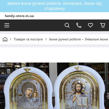
Іменні ікони ручної роботи, вінчальні, ікони під
старовину
family-store.in.ua
Товари та послуги
Ікони ручної роботи – Унікальні ікон