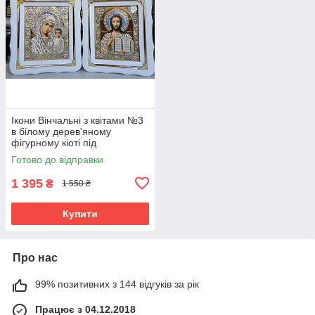
Ікони Вінчальні з квітами №3
в білому дерев'яному
фігурному кіоті під
склом,розмір кіота
Готово до відправки
24*21,сюжет 15*18
1 395
₴
1 550 ₴
Купити
Про нас
99% позитивних з 144 відгуків за рік
Працює з 04.12.2018