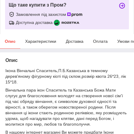
Що таке купити з Пром?
Замовлення під захистом
Доступна доставка
Опис
Характеристики
Доставка
Оплата
Умови п
Опис
Ікона Вінчальні Спаситель,П.Б.Казанська в темному
дерев'яному фігурному кіоті під склом,розмір квота 26*23, лік
15*18.
Вінчальна пара ікон Спаситель та Казанська Божа Мати
слугує для благословення молодят на створення нової сім'ї
під час обряду вінчання, є символом духовної єдності та
вірності, а також оберегом новоствореної родини. Після
вінчання ці ікони стають родинною реліквією, яку розміщують
удома, щоб нагадувати про клятви, дані перед Богом, і
молитися про мир, любов та благополуччя.
В нашому інтернет магазині Ви можете придбати Ікони