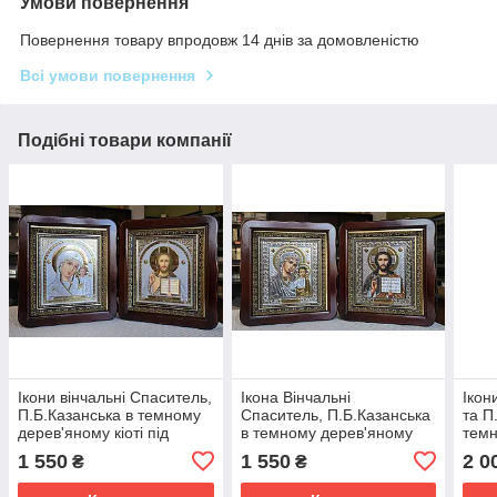
Умови повернення
Повернення товару впродовж 14 днів за домовленістю
Всі умови повернення
Подібні товари компанії
Ікони вінчальні Спаситель,
Ікона Вінчальні
Ікон
П.Б.Казанська в темному
Спаситель, П.Б.Казанська
та П
дерев'яному кіоті під
в темному дерев'яному
темн
склом, розмір кіота 26*23,
кіоті під склом, 26*23, лик
дере
1 550
1 550
2 0
₴
₴
сюжет 15*18.
під срібло 15*18.
скло
23,с