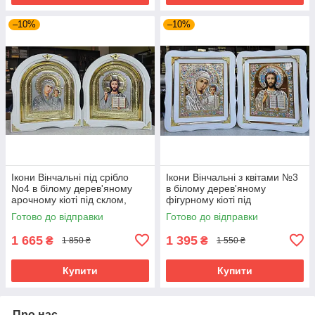
–10%
–10%
Ікони Вінчальні під срібло
Ікони Вінчальні з квітами №3
No4 в білому дерев'яному
в білому дерев'яному
арочному кіоті під склом,
фігурному кіоті під
розмір кіота 28*25, сюжет
склом,розмір кіота
Готово до відправки
Готово до відправки
15*18
24*21,сюжет 15*18
1 665
1 395
₴
₴
1 850 ₴
1 550 ₴
Купити
Купити
Про нас