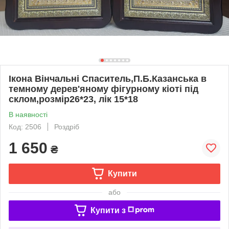
Ікона Вінчальні Спаситель,П.Б.Казанська в
темному дерев'яному фігурному кіоті під
склом,розмір26*23, лік 15*18
В наявності
Код: 2506
Роздріб
1 650
₴
Купити
або
Купити з