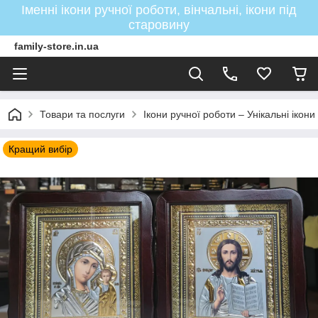
Іменні ікони ручної роботи, вінчальні, ікони під
старовину
family-store.in.ua
Товари та послуги
Ікони ручної роботи – Унікальні ікон
Кращий вибір