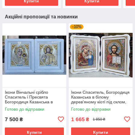
Купити
Купити
Акційні пропозиції та новинки
–10%
Ікони Вінчальні срібло
Ікони Спаситель, Богородиця
Спаситель і Пресвята
Казанська в білому
Богородиця Казанська в
дерев'яному кіоті під склом,
білому дерев'ян. кіоті під
розмір кіота 37×27, лік 20×30.
Готово до відправки
Готово до відправки
склом,25*21
7 500
1 665
₴
₴
1 850 ₴
Купити
Купити