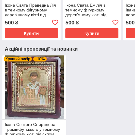
Ікона Свята Праведна Лія
Ікона Свята Емілія в
Ікон
в темному фігурному
темному фігурному
Іван
дерев'яному кіоті під
дерев'яному кіоті під
дере
склом, розмір кіота 20*18,
склом, розмір кіота 20×18,
скло
500
500
500
₴
₴
сюжет 10*12
сюжет 10*12
сюже
Купити
Купити
Акційні пропозиції та новинки
Кращий вибір
–10%
Ікона Святого Спиридона
Тримінфутського у темному
фігурному кіоті під склом,