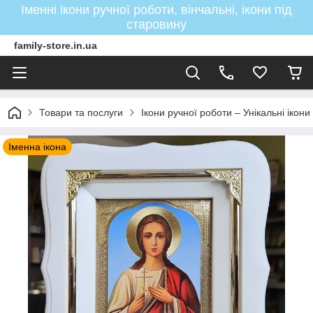
Іменні ікони ручної роботи, вінчальні, ікони під
старовину
family-store.in.ua
Товари та послуги
Ікони ручної роботи – Унікальні ікон
Іменна ікона