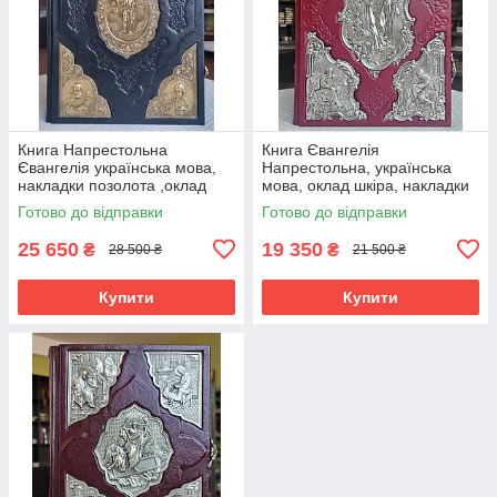
Книга Напрестольна
Книга Євангелія
Євангелія українська мова,
Напрестольна, українська
накладки позолота ,оклад
мова, оклад шкіра, накладки
шкіра, 2 застібки, розмір
фігурні сріблення, розмір
Готово до відправки
Готово до відправки
книги 27*38
книги 25*35
25 650
19 350
₴
₴
28 500 ₴
21 500 ₴
Купити
Купити