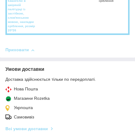
Євангеліє в
сріблення
шкіряній
палітурці із
застібкою,
слов'янською
мовою, накладки
сріблення, розмір
20*26
Приховати
Умови доставки
Доставка здійснюється тільки по передоплаті.
Нова Пошта
Магазини Rozetka
Укрпошта
Самовивіз
Всі умови доставки