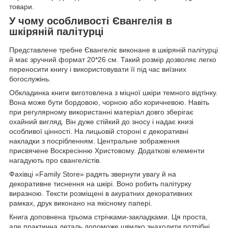
товари.
У чому особливості Євангелія в
шкіряній палітурці
Представлене требне Євангеліє виконане в шкіряній палітурці
й має зручний формат 20*26 см. Такий розмір дозволяє легко
переносити книгу і використовувати її під час виїзних
богослужінь.
Обкладинка книги виготовлена з міцної шкіри темного відтінку.
Вона може бути бордовою, чорною або коричневою. Навіть
при регулярному використанні матеріал довго зберігає
охайний вигляд. Він дуже стійкий до зносу і надає книзі
особливої цінності. На лицьовій стороні є декоративні
накладки з посрібленням. Центральне зображення
присвячене Воскресінню Христовому. Додаткові елементи
нагадують про євангелістів.
Фахівці «Family Store» радять звернути увагу й на
декоративне тиснення на шкірі. Воно робить палітурку
виразною. Тексти розміщені в акуратних декоративних
рамках, друк виконано на якісному папері.
Книга доповнена трьома стрічками-закладками. Ця проста,
але практична деталь допоможе швидко знаходити потрібні