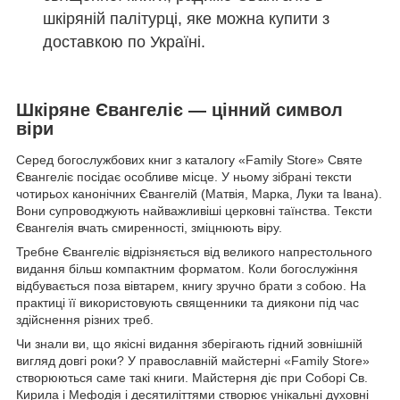
шкіряній палітурці, яке можна купити з
доставкою по Україні.
Шкіряне Євангеліє — цінний символ
віри
Серед богослужбових книг з каталогу «Family Store» Святе
Євангеліє посідає особливе місце. У ньому зібрані тексти
чотирьох канонічних Євангелій (Матвія, Марка, Луки та Івана).
Вони супроводжують найважливіші церковні таїнства. Тексти
Євангелія вчать смиренності, зміцнюють віру.
Требне Євангеліє відрізняється від великого напрестольного
видання більш компактним форматом. Коли богослужіння
відбувається поза вівтарем, книгу зручно брати з собою. На
практиці її використовують священники та диякони під час
здійснення різних треб.
Чи знали ви, що якісні видання зберігають гідний зовнішній
вигляд довгі роки? У православній майстерні «Family Store»
створюються саме такі книги. Майстерня діє при Соборі Св.
Кирила і Мефодія і десятиліттями створює унікальні духовні