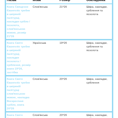
Назва
Мова
Розмір
Обкладинка
Книга Священне
Слов'янська
21*26
Шкіра, накладки,
Євангеліє требне
сріблення та
в шкіряній
позолота
палітурці,
накладки срібло /
позолота,
слов'янською
мовою, розмір
21*26
Книга Святе
Українська
19*26
Шкіра, накладки,
Євангеліє требне
сріблення та
в шкіряній
позолота
палітурці,
накладки
позолота /
сріблення, розмір
книги 19*26,
застібка
Книга Святе
Слов'янська
20*26
Шкіра, накладки,
Євангеліє требне
сріблення
в шкіряній
палітурці
слов'янською
мовою, накладка
Воскресіння
срібло, книга
20*26
Книга Святе
Слов'янська
20*26
Шкіра, накладки,