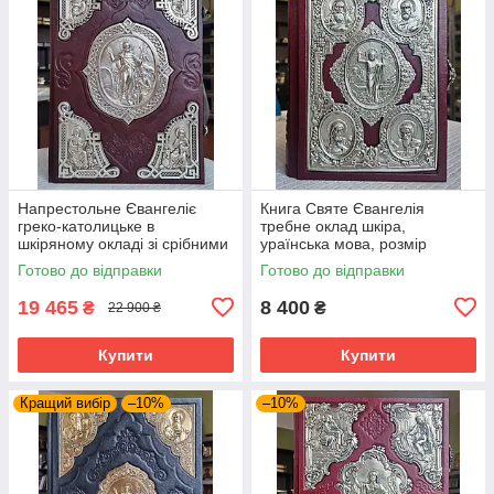
Напрестольне Євангеліє
Книга Святе Євангелія
греко-католицьке в
требне оклад шкіра,
шкіряному окладі зі срібними
ураїнська мова, розмір
накладками, 26×38 см
книги15*20,накладка
Готово до відправки
Готово до відправки
сріблення,крупний шрифт
19 465
8 400
₴
₴
22 900 ₴
Купити
Купити
Кращий вибір
–10%
–10%