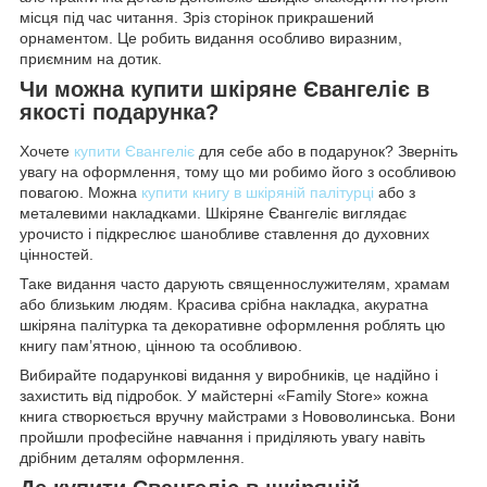
місця під час читання. Зріз сторінок прикрашений
орнаментом. Це робить видання особливо виразним,
приємним на дотик.
Чи можна купити шкіряне Євангеліє в
якості подарунка?
Хочете
купити Євангеліє
для себе або в подарунок? Зверніть
увагу на оформлення, тому що ми робимо його з особливою
повагою. Можна
купити книгу в шкіряній палітурці
або з
металевими накладками. Шкіряне Євангеліє виглядає
урочисто і підкреслює шанобливе ставлення до духовних
цінностей.
Таке видання часто дарують священнослужителям, храмам
або близьким людям. Красива срібна накладка, акуратна
шкіряна палітурка та декоративне оформлення роблять цю
книгу пам’ятною, цінною та особливою.
Вибирайте подарункові видання у виробників, це надійно і
захистить від підробок. У майстерні «Family Store» кожна
книга створюється вручну майстрами з Нововолинська. Вони
пройшли професійне навчання і приділяють увагу навіть
дрібним деталям оформлення.