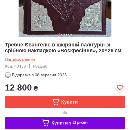
Требне Євангеліє в шкіряній палітурці зі
срібною накладкою «Воскресіння», 20×26 см
Під замовлення
Код: 40439
Роздріб
Відправка з
08 вересня 2026
12 800
₴
Купити
або
Купити з