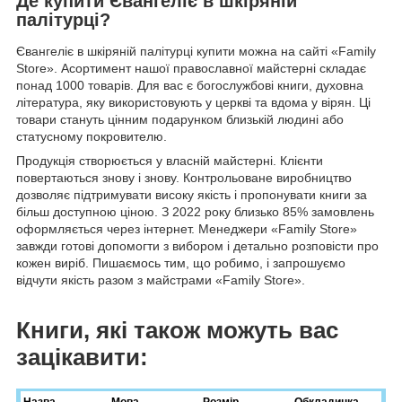
Де купити Євангеліє в шкіряній
палітурці?
Євангеліє в шкіряній палітурці купити можна на сайті «Family
Store». Асортимент нашої православної майстерні складає
понад 1000 товарів. Для вас є богослужбові книги, духовна
література, яку використовують у церкві та вдома у вірян. Ці
товари стануть цінним подарунком близькій людині або
статусному покровителю.
Продукція створюється у власній майстерні. Клієнти
повертаються знову і знову. Контрольоване виробництво
дозволяє підтримувати високу якість і пропонувати книги за
більш доступною ціною. З 2022 року близько 85% замовлень
оформляється через інтернет. Менеджери «Family Store»
завжди готові допомогти з вибором і детально розповісти про
кожен виріб. Пишаємось тим, що робимо, і запрошуємо
відчути якість разом з майстрами «Family Store».
Книги, які також можуть вас
зацікавити: