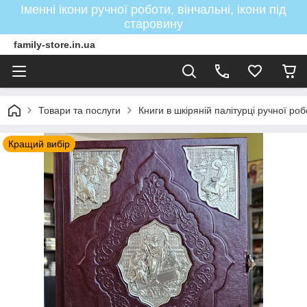
Іменні ікони ручної роботи, вінчальні, ікони під
старовину
family-store.in.ua
Товари та послуги
Книги в шкіряній палітурці ручної ро
Кращий вибір