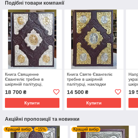
Подібні товари компанії
Книга Священне
Книга Святе Євангеліє
Напр
Євангеліє требне в
требне в шкіряній
укра
шкіряній палітурці,
палітурці, накладки
шкір
накладки срібло /
позолота / сріблення,
сріб
18 700
14 500
19 
₴
₴
позолота, слов'янською
розмір книги 19*26,
двом
мовою, розмір 21*26
застібка
см
Купити
Купити
Акційні пропозиції та новинки
Кращий вибір
–15%
Кращий вибір