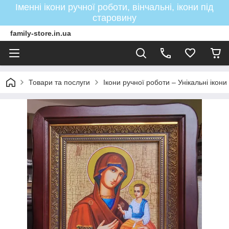
Іменні ікони ручної роботи, вінчальні, ікони під
старовину
family-store.in.ua
Товари та послуги
Ікони ручної роботи – Унікальні ікон