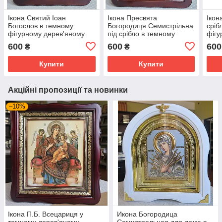
Ікона Святий Іоан
Ікона Пресвята
Ікон
Богослов в темному
Богородиця Семистрільна
сріб
фігурному дерев'яному
під срібло в темному
фігу
кіоті під склом,розмір кіота
фігурному дерев'яному
кіот
600
600
600
₴
₴
26*23,сюжет 15*18
кіоті під склом,
кіот
розмір26*23
Купити
Купити
Акційні пропозиції та новинки
–10%
Ікона П.Б. Всецариця у
Икона Богородица
темному дерев'яному
Семистрельная для дома в