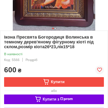
Ікона Пресвята Богородиця Волинська в
темному дерев'яному фігурному кіоті під
склом,розмір кіота26*23,лік15*18
В наявності
Код: 5566
Роздріб
600
₴
Купити
або
Купити з