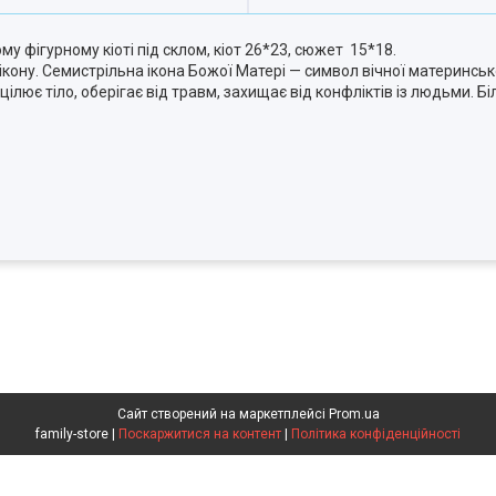
 фігурному кіоті під склом, кіот 26*23, сюжет 15*18.
ону. Семистрільна ікона Божої Матері — символ вічної материнсько
ює тіло, оберігає від травм, захищає від конфліктів із людьми. Бі
Сайт створений на маркетплейсі
Prom.ua
family-store |
Поскаржитися на контент
|
Політика конфіденційності