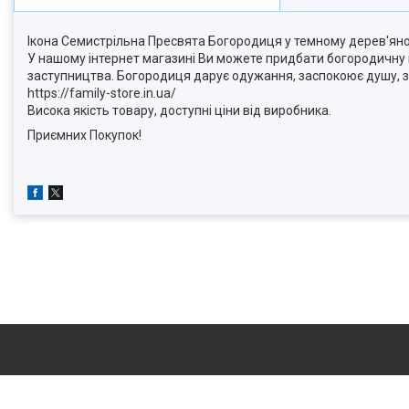
Ікона Семистрільна Пресвята Богородиця у темному дерев'яному
У нашому інтернет магазині Ви можете придбати богородичну ік
заступництва. Богородиця дарує одужання, заспокоює душу, зціл
https://family-store.in.ua/
Висока якість товару, доступні ціни від виробника.
Приємних Покупок!