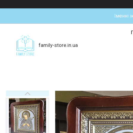
Іменні і
family-store.in.ua