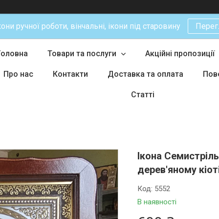
кони ручної роботи, вінчальні, ікони під старовину
Перег
Головна
Товари та послуги
Акційні пропозиції
Про нас
Контакти
Доставка та оплата
Пов
Статті
Ікона Семистріл
дерев'яному кіот
Код:
5552
В наявності