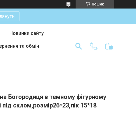
Кошик
лянути
Новинки сайту
ернення та обмін
ьна Богородиця в темному фігурному
і під склом,розмір26*23,лік 15*18