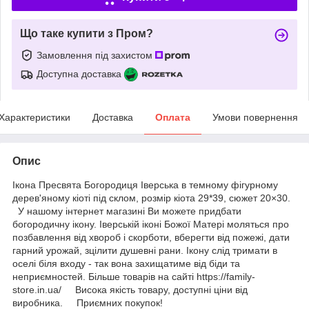
Що таке купити з Пром?
Замовлення під захистом
Доступна доставка
Характеристики
Доставка
Оплата
Умови повернення
Опис
Ікона Пресвята Богородиця Іверська в темному фігурному
дерев'яному кіоті під склом, розмір кіота 29*39, сюжет 20×30.
У нашому інтернет магазині Ви можете придбати
богородичну ікону. Іверській іконі Божої Матері моляться про
позбавлення від хвороб і скорботи, вберегти від пожежі, дати
гарний урожай, зцілити душевні рани. Ікону слід тримати в
оселі біля входу - так вона захищатиме від біди та
неприємностей. Більше товарів на сайті https://family-
store.in.ua/ Висока якість товару, доступні ціни від
виробника. Приємних покупок!