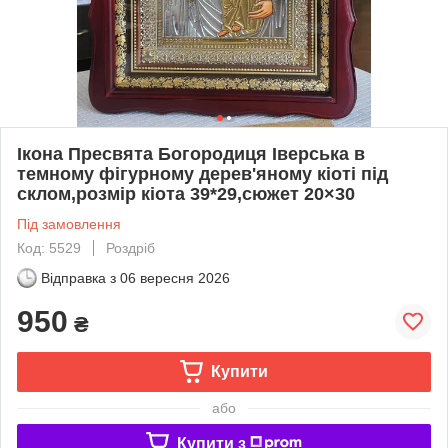
Ікона Пресвята Богородиця Іверська в
темному фігурному дерев'яному кіоті під
склом,розмір кіота 39*29,сюжет 20×30
Під замовлення
Код: 5529
Роздріб
Відправка з
06 вересня 2026
950
₴
Купити
або
Купити з