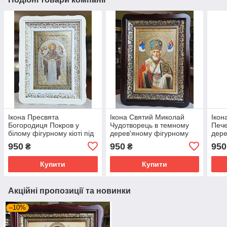
Ікона Пресвята
Ікона Святий Миколай
Ікон
Богородиця Покров у
Чудотворець в темному
Пече
білому фігурному кіоті під
дерев'яному фігурному
дере
склом, розмір 39*29,
кіоті під склом, розмір
кіот
950
950
950
₴
₴
сюжет 20*30.
кіота 39*29,сюжет 20×30
кіот
Купити
Купити
Акційні пропозиції та новинки
–10%