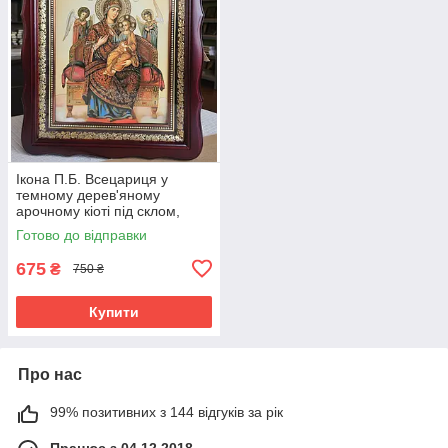
Ікона П.Б. Всецариця у
темному дерев'яному
арочному кіоті під склом,
розмір 26*23, сюжет 15*18.
Готово до відправки
675
₴
750 ₴
Купити
Про нас
99% позитивних з 144 відгуків за рік
Працює з 04.12.2018