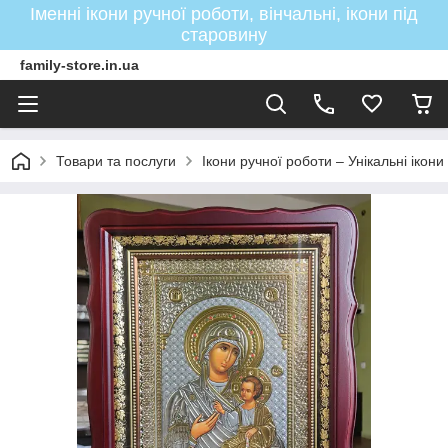
Іменні ікони ручної роботи, вінчальні, ікони під
старовину
family-store.in.ua
Товари та послуги
Ікони ручної роботи – Унікальні ікон