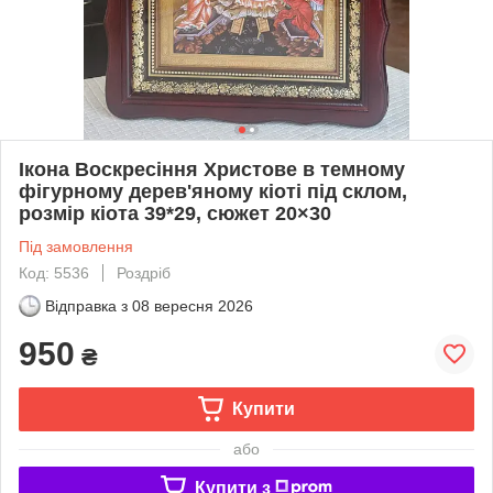
Ікона Воскресіння Христове в темному
фігурному дерев'яному кіоті під склом,
розмір кіота 39*29, сюжет 20×30
Під замовлення
Код: 5536
Роздріб
Відправка з
08 вересня 2026
950
₴
Купити
або
Купити з