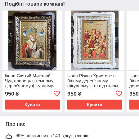
Подібні товари компанії
Ікона Святий Миколай
Ікона Різдво Христове в
Ікон
Чудотворець в темному
білому дерев'яному
біло
дерев'яному фігурному
фігурному кіоті під склом,
дере
кіоті під склом, розмір
розмір кіота 39*29, сюжет
скло
950
950
950
₴
₴
кіота 39*29,сюжет 20×30
20*30.
сюже
Купити
Купити
Про нас
99% позитивних з 143 відгуків за рік