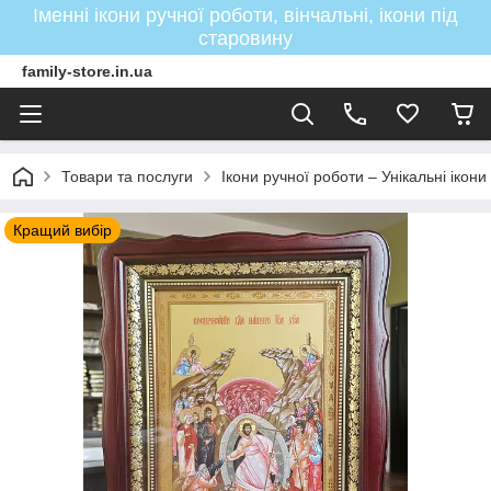
Іменні ікони ручної роботи, вінчальні, ікони під
старовину
family-store.in.ua
Товари та послуги
Ікони ручної роботи – Унікальні ікон
Кращий вибір