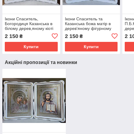
Ікони Спаситель,
Ікони Спаситель та
Ікон
Богородиця Казанська в
Казанська божа матір в
П.Б.
білому дерев,яному кіоті
дерев'яному фігурному
дере
під склом, розмір кіота
кіоті під склом, розмір
кіот
2 150
2 150
2 1
₴
₴
31×41 лік 20×30.
39*29,лік срібло 20×30
39*2
Купити
Купити
Акційні пропозиції та новинки