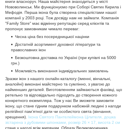
книги власноруч. Наша майстерня знаходиться у місті
Нововолинськ. Ми функціонуємо при Соборі Святих Кирила і
Мефодія. Перша ікона була створена спеціалістами нашої
компанії у 2003 році. Тож досвіду нам не займати. Компанія
"Family Store" має відмінну репутацію серед клієнтів та
пропонує замовникам чимало переваг:
Чесна ціна без посередницької націнки
Достатній асортимент духовної літератури та
православних ікон
Безкоштовна доставка по Україні (при купівлі на 5000
грн.)
Можливість виконання індивідуальних замовлень
Зразки ікон з нашого онлайн-каталогу (іменні, вінчальні,
аналойні) виконані майстерно та сумлінно, з увагою до
найменших деталей. Виготовленням займаються фахівці, що
ретельно та відповідально підходять до створення кожного
конкретного екземпляра. Тож у нас Ви зможете замовити
ікону, що стане гідним подарунком набожній людині з нагоди
релігійної пам’ятної дати чи особистого свята (вінчання,
хрещення).
Ікона Святого Пантелеймона Цілителя, дошка
зістарена з дубовими шпонками, розмір 26 × 17, висота 2 см
стане у нагоді всім мирянам. Образу Великомученика