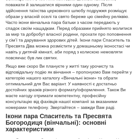
поважати й залишатися вірними один одному. Після
здійснення таїнства церковного шлюбу подружжя розміщує
образи у власній оселі та свято береже цю сімейну реліквію.
Часто ікони вінчальна пара батьки з часом передають у
спадок своїм нащадкам. Перед образами прийнято молитися
за мир та добробут власної родини, прохати про поповнення
у сім’ї та дарування здорових дітей. Ікони пари Спаситель та
Пресвята Діва можна розмістити у домашньому іконостасі чи
навіть у дитячій кімнаті, аби поряд з колискою немовляти
повсякчас був лик святих.
Якщо вже скоро Ви плануєте у житті таку урочисту та
відповідальну подію як вінчання – пропонуємо Вам перейти у
категорію нашого каталогу «Вінчальні ікони» та обрати
оптимальний для Вас варіант. У наявності є достатньо
достойних зразків різного формату/оформлення. Також Ви
маєте нагоду отримати компетентну, професійну
консультацію від фахівців нашої компанії за вказаними
номерами телефону. Звертайтеся – завжди Вам раді.
Ікони пара Спаситель та Пресвята
Богородиця (вінчальні): основні
характеристики