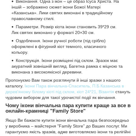
Виконання. Одна з ікон – це образ Ісуса Христа. На
іншій – зображено сюжет ікони Божої Матері
«Казанська». Лики святих виконані в традиційному
православному стилі.
Параметри. Розмір кіота ікони становить 39*29 см.
Лик святих виконано у форматі 20×30 см.
Оздоблення. Ікони ручної роботи (під срібло)
оформлені в фігурний кіот темного, класичного
кольору.
Конструкція. Ікони розміщені під склом. Зразок має
акуратний зовнішній вигляд. Багетна рамка є міцною та
виконана з високоякісної деревини.
Пропонуємо Вам також розглянути й інші зразки з нашого
каталогу.
Ікони Пара вінчальна-Спаситель, П.Б.Казанська в
дерев'яному білому кіоті під склом, кіот 24*21, Візантія
стануть
чудовим вибором для такої урочистої події як вінчання.
Чому ікони вінчальна пара купити краще за все в
онлайн-крамниці "Family Store"
Якщо Ви бажаєте купити ікони вінчальна пара безпосередньо
у виробника – майстерня "Family Store" до Ваших послуг. Ми
гарантуємо якість зразків, адже виготовляємо ікони та релігійні