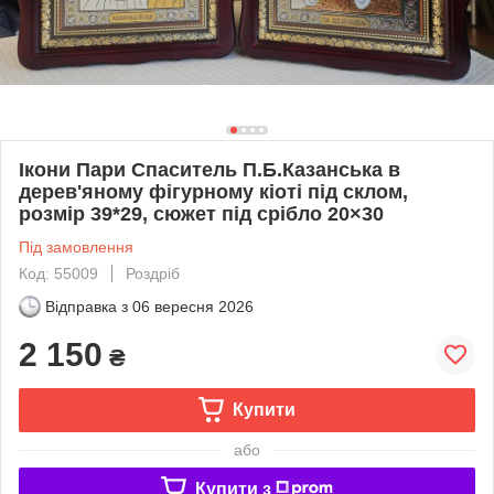
Ікони Пари Спаситель П.Б.Казанська в
дерев'яному фігурному кіоті під склом,
розмір 39*29, сюжет під срібло 20×30
Під замовлення
Код: 55009
Роздріб
Відправка з
06 вересня 2026
2 150
₴
Купити
або
Купити з