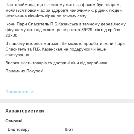
Пантелеймона, що в земному житті за фахом був лікарем,
моляться повсякчас за здоров’я найближчих, рідних людей
незліченна кількість вірян по всьому світу.
Ікони Пари Спаситель П.Б.Казанська в темному дерев'яному
фігурному кіоті під склом, розмір кіота 39*29, лік під срібло
20×30.
В нашому інтернет магазині Ви можете придбати ікони Пари
Спаситель та П.Б. Казанская на подарунок чи інше
святкування.
Висока якість товарів та доступні ціни від виробника.
Приємних Покупок!
Приховати
Характеристики
Основні
Вид товару
Кіот