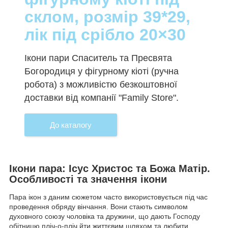
склом, розмір 39*29,
лік під срібло 20×30
Ікони пари Спаситель та Пресвята
Богородиця у фігурному кіоті (ручна
робота) з можливістю безкоштовної
доставки від компанії "Family Store".
До каталогу
Ікони пара: Ісус Христос та Божа Матір.
Особливості та значення ікони
Пара ікон з даним сюжетом часто використовується під час
проведення обряду вінчання. Вони стають символом
духовного союзу чоловіка та дружини, що дають Господу
обітницю пліч-о-пліч йти життєвим шляхом та любити,