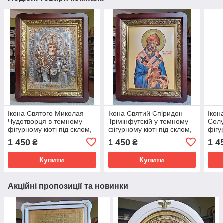
Ікона Святого Миколая
Ікона Святий Спіридон
Ікон
Чудотворця в темному
Трімінфутскій у темному
Солу
фігурному кіоті під склом,
фігурному кіоті під склом,
фігу
розмір кіота 52*42, розмір
розмір кіота 52×42, розмір
розм
1 450
1 450
1 4
₴
₴
сюжета 30×40
сюжету 30×40.
сюж
Купити
Купити
Акційні пропозиції та новинки