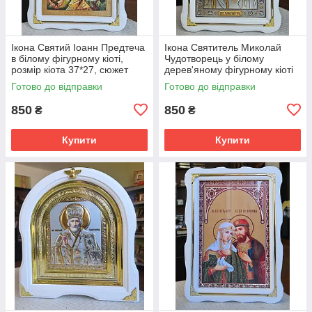
Ікона Святий Іоанн Предтеча
Ікона Святитель Миколай
в білому фігурному кіоті,
Чудотворець у білому
розмір кіота 37*27, сюжет
дерев'яному фігурному кіоті
20*30.
під склом, розмір кіота 27*37,
Готово до відправки
Готово до відправки
сюжет під срібло 20*30.
850
850
₴
₴
Купити
Купити