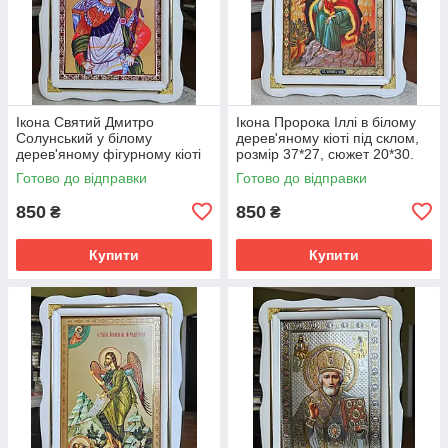
Ікона Святий Дмитро
Ікона Пророка Іллі в білому
Солунський у білому
дерев'яному кіоті під склом,
дерев'яному фігурному кіоті
розмір 37*27, сюжет 20*30.
під склом, розмір кіота 37*27,
Готово до відправки
Готово до відправки
сюжет 20*30.
850
850
₴
₴
Купити
Купити