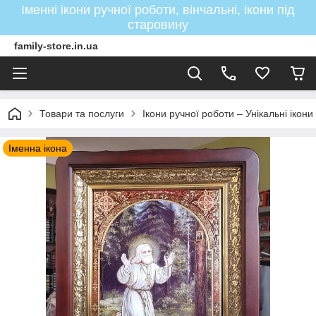
Іменні ікони ручної роботи, вінчальні, ікони під
старовину
family-store.in.ua
Товари та послуги
Ікони ручної роботи – Унікальні ікон
Іменна ікона