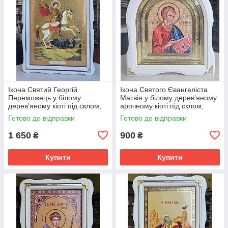
Ікона Святий Георгій
Ікона Святого Євангеліста
Переможець у білому
Матвія у білому дерев'яному
дерев'яному кіоті під склом,
арочному кіоті під склом,
розмір кіота 54*40, сюжет
розмір кіота 28*25, сюжет
Готово до відправки
Готово до відправки
33*46
15*18.
1 650
900
₴
₴
Купити
Купити