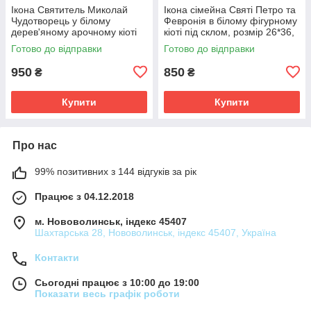
Ікона Святитель Миколай
Ікона сімейна Святі Петро та
Чудотворець у білому
Февронія в білому фігурному
дерев'яному арочному кіоті
кіоті під склом, розмір 26*36,
під склом, розмір кіота 28*25,
cюже 20*30.
Готово до відправки
Готово до відправки
сюжет під срібло 15*18.
950
850
₴
₴
Купити
Купити
Про нас
99% позитивних з 144 відгуків за рік
Працює з 04.12.2018
м. Нововолинськ, індекс 45407
Шахтарська 28, Нововолинськ, індекс 45407, Україна
Контакти
Сьогодні працює з 10:00 до 19:00
Показати весь графік роботи