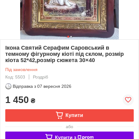
Ікона Святий Серафим Саровський в
темному фігурному кіоті під склом, розмір
кіота 52*42,розмір сюжета 30×40
Під замовлення
Код: 5503
Роздріб
Відправка з
07 вересня 2026
1 450
₴
Купити
або
Купити з