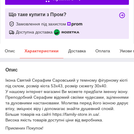
Що таке купити з Пром?
Замовлення під захистом
Доступна доставка
Опис
Характеристики
Доставка
Оплата
Умови 
Опис
Ікона Святий Серафим Саровський у темному фігурному кіоті
під склом, розмір кіота 53х43, розмір сюжету 30х40.
У нашому інтернет магазині Ви можете придбати іменну ікону.
Преподобний Серафим відомий своїми чудесами, зціленнями
та духовними настановами. Молитва перед його іконою дарує
втіху, зміцнює віру і допомагає знайти душевний спокій.
Більше товарів на сайті https://family-store.in.ua/.
Висока якість товарів доступні ціни від виробника.
Приємних Покупок!