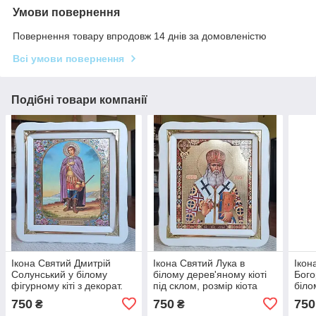
Умови повернення
Повернення товару впродовж 14 днів за домовленістю
Всі умови повернення
Подібні товари компанії
Ікона Святий Дмитрій
Ікона Святий Лука в
Ікон
Солунський у білому
білому дерев'яному кіоті
Бого
фігурному кіті з декорат.
під склом, розмір кіота
біло
куточками, розмір кіота
30*26, сюжет 20*24.
фігу
750
750
750
₴
₴
30×26, сюже 20×24
розм