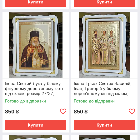
Купити
Купити
Ікона Святий Лука у білому
Ікона Трьох Святих Василій,
фігурному дерев'яному кіоті
Іван, Григорій у білому
під склом, розмір 27*37,
дерев'яному кіті під склом,
розмір сюжету 20*30.
кіот 37*27, сюжет 20*30.
Готово до відправки
Готово до відправки
850
850
₴
₴
Купити
Купити