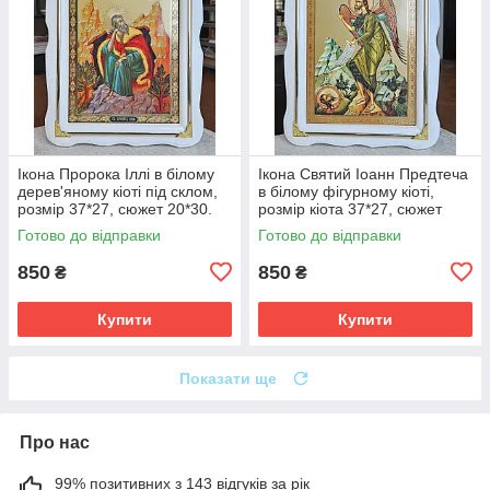
Ікона Пророка Іллі в білому
Ікона Святий Іоанн Предтеча
дерев'яному кіоті під склом,
в білому фігурному кіоті,
розмір 37*27, сюжет 20*30.
розмір кіота 37*27, сюжет
20*30.
Готово до відправки
Готово до відправки
850
850
₴
₴
Купити
Купити
Показати ще
Про нас
99% позитивних з 143 відгуків за рік