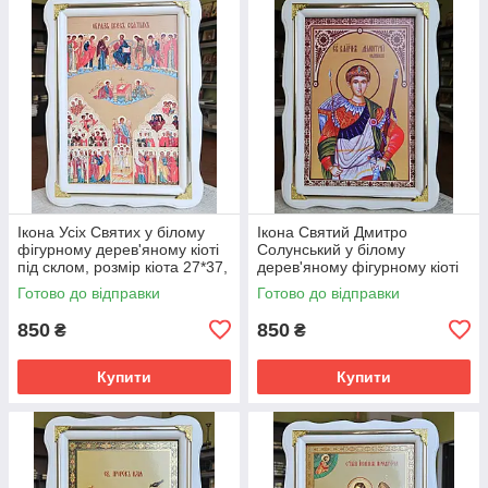
Ікона Усіх Святих у білому
Ікона Святий Дмитро
фігурному дерев'яному кіоті
Солунський у білому
під склом, розмір кіота 27*37,
дерев'яному фігурному кіоті
сюжет 20*30
під склом, розмір кіота 37*27,
Готово до відправки
Готово до відправки
сюжет 20*30.
850
850
₴
₴
Купити
Купити