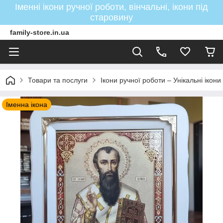
Іменні ікони ручної роботи, вінчальні, ікони під
старовину
family-store.in.ua
Товари та послуги
Ікони ручної роботи – Унікальні ікон
Іменна ікона