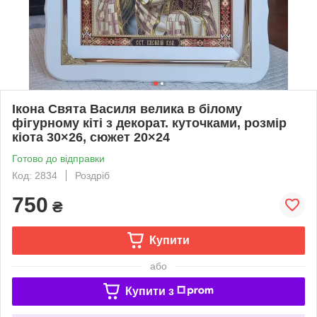
Ікона Свята Василя велика в білому
фігурному кіті з декорат. куточками, розмір
кіота 30×26, сюжет 20×24
Готово до відправки
Код: 2834
Роздріб
750
₴
Купити
або
Купити з