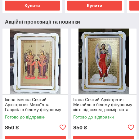
Купити
Купити
Акційні пропозиції та новинки
Ікона іменна Святий
Ікона Святий Архістратиг
Архістратиг Михаїл та
Михайло в білому фігурному
Гавриїл в білому фігурному
кіоті під склом, розмір кіота
кіоті під склом,розмір кіота
37*27, сюжет 20*30.
Готово до відправки
Готово до відправки
37*27,сюжет 20*30.
850
850
₴
₴