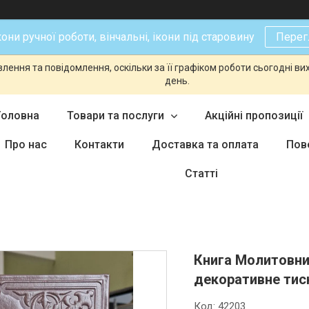
кони ручної роботи, вінчальні, ікони під старовину
Перег
ення та повідомлення, оскільки за її графіком роботи сьогодні в
день.
Головна
Товари та послуги
Акційні пропозиції
Про нас
Контакти
Доставка та оплата
Пов
Статті
Книга Молитовник
декоративне тисн
Код:
42203