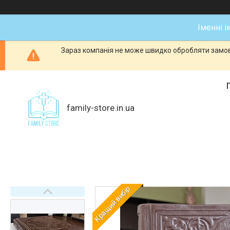
Іменні і
Зараз компанія не може швидко обробляти замовл
family-store.in.ua
Кращий вибір