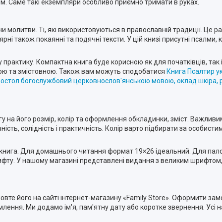
м. Саме такі екземпляри особливо приємно тримати в руках.
 молитви. Ті, які використовуються в православній традиції. Це ран
лярні також покаянні та подячні тексти. У цій книзі присутні псалми,
 практику. Компактна книга буде корисною як для початківців, так і
ьною та змістовною. Також вам можуть сподобатися
Книга Псалтир ук
остол богослужбовий церковнослов'янською мовою, оклад шкіра, р
у на його розмір, колір та оформлення обкладинки, зміст. Важливим
сть, солідність і практичність. Колір варто підбирати за особистим
я книга. Для домашнього читання формат 19×26 ідеальний. Для па
рифту. У нашому магазині представлені видання з великим шрифтом,
м
те його на сайті інтернет-магазину «Family Store». Оформити за
млення. Ми додамо ім'я, пам'ятну дату або коротке звернення. Усі