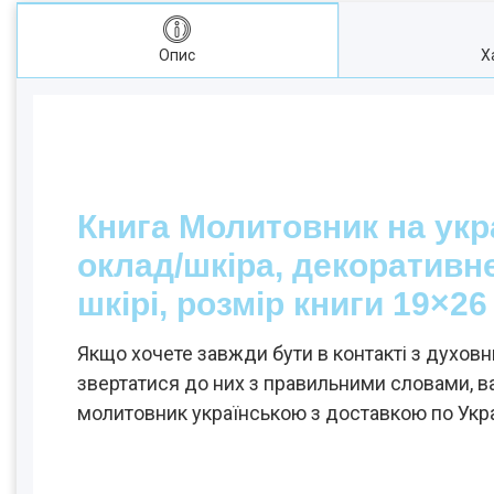
Опис
Х
Книга Молитовник на укра
оклад/шкіра, декоративн
шкірі, розмір книги 19×26
Якщо хочете завжди бути в контакті з духов
звертатися до них з правильними словами, в
молитовник українською з доставкою по Укра