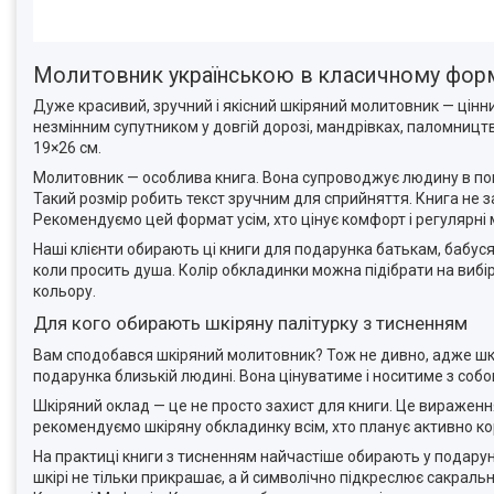
Молитовник українською в класичному форм
Дуже красивий, зручний і якісний шкіряний молитовник — цінн
незмінним супутником у довгій дорозі, мандрівках, паломницт
19×26 см.
Молитовник — особлива книга. Вона супроводжує людину в по
Такий розмір робить текст зручним для сприйняття. Книга не з
Рекомендуємо цей формат усім, хто цінує комфорт і регулярні
Наші клієнти обирають ці книги для подарунка батькам, бабуся
коли просить душа. Колір обкладинки можна підібрати на вибір
кольору.
Для кого обирають шкіряну палітурку з тисненням
Вам сподобався шкіряний молитовник? Тож не дивно, адже шкі
подарунка близькій людині. Вона цінуватиме і носитиме з соб
Шкіряний оклад — це не просто захист для книги. Це вираження
рекомендуємо шкіряну обкладинку всім, хто планує активно к
На практиці книги з тисненням найчастіше обирають у подаруно
шкірі не тільки прикрашає, а й символічно підкреслює сакраль