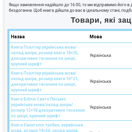
Якщо замовлення надійшло до 16:00, то ми відправимо його в 
бездоганна. Щоб книга дійшла до вас в ідеальному стані, подб
Товари, які за
Назва
Мова
Книга Псалтир українська мова/
оклад шкіра, розмір книги 18×25,
Українська
декоративне тиснення по шкірі,
крупний шрифт
Книга Псалтир українська мова/
оклад шкіра, розмір книги 16*21,
Українська
декоративне тиснення по шкірі,
крупний шрифт
Книга Біблія Святе Письмо
українська мова/оклад шкіра/
Українська
розмір 12×18 декоративне тиснення
по шкірі, крупний шрифт
Книга Євангеліє требне, українська
мова, розмір 19×26, оклад шкіра,