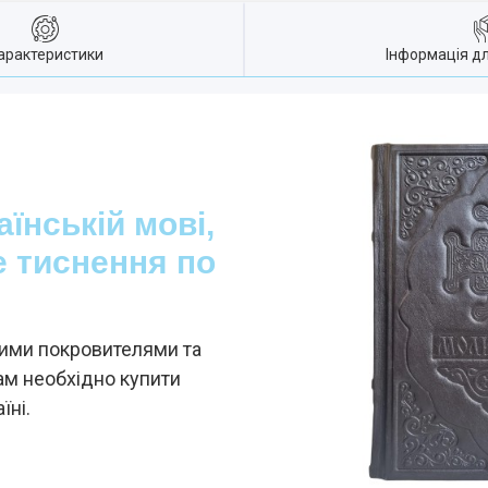
арактеристики
Інформація д
їнській мові,
е тиснення по
ними покровителями та
ам необхідно купити
їні.