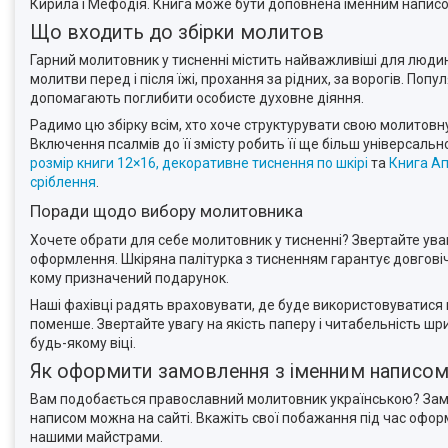
Кирила і Мефодія. Книга може бути доповнена іменним написо
Що входить до збірки молитов
Гарний молитовник у тисненні містить найважливіші для людини
молитви перед і після їжі, прохання за рідних, за ворогів. Попу
допомагають поглибити особисте духовне діяння.
Радимо цю збірку всім, хто хоче структурувати свою молитовну
Включення псалмів до її змісту робить її ще більш універсал
розмір книги 12×16, декоративне тиснення по шкірі
та
Книга Ап
сріблення
.
Поради щодо вибору молитовника
Хочете обрати для себе молитовник у тисненні? Звертайте уваг
оформлення. Шкіряна палітурка з тисненням гарантує довговічні
кому призначений подарунок.
Наші фахівці радять враховувати, де буде використовуватис
поменше. Звертайте увагу на якість паперу і читабельність ш
будь-якому віці.
Як оформити замовлення з іменним написо
Вам подобається православний молитовник українською? Замов
написом можна на сайті. Вкажіть свої побажання під час офор
нашими майстрами.