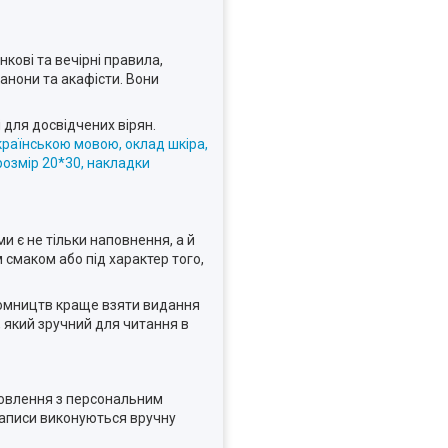
кові та вечірні правила,
 канони та акафісти. Вони
 для досвідчених вірян.
раїнською мовою, оклад шкіра,
озмір 20*30, накладки
и є не тільки наповнення, а й
 смаком або під характер того,
ломництв краще взяти видання
 який зручний для читання в
мовлення з персональним
 написи виконуються вручну