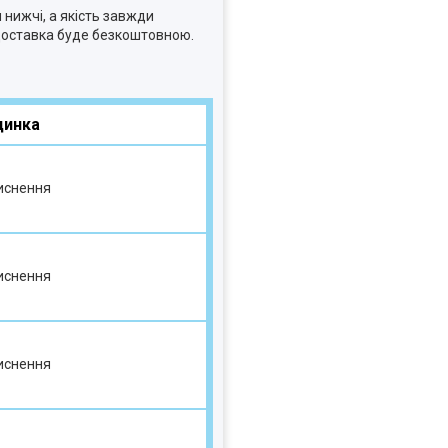
нижчі, а якість завжди
н доставка буде безкоштовною.
динка
тиснення
тиснення
тиснення