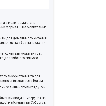
нига з молитвами стане
учний формат — це молитовник
нням для домашнього читання.
алися легко і без напруження.
легко читати молитви тоді,
ого до глибокого синього
того використання та для
вістю спілкуватися з Богом.
аючи зовнішнього вигляду. Ми
близькій людині. Візерунок на
ашої майстерні при Соборі св.