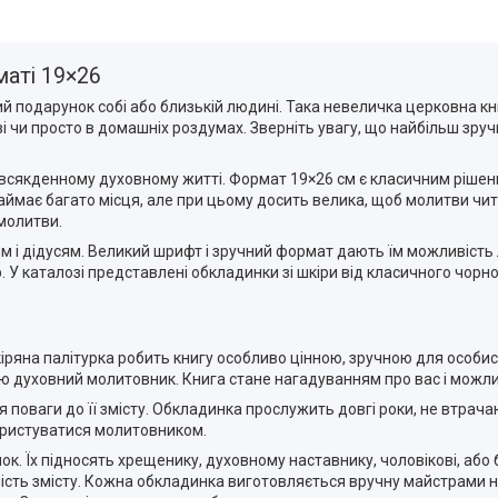
аті 19×26
ий подарунок собі або близькій людині. Така невеличка церковна к
ві чи просто в домашніх роздумах. Зверніть увагу, що найбільш зр
всякденному духовному житті. Формат 19×26 см є класичним ріше
аймає багато місця, але при цьому досить велика, щоб молитви чит
 молитви.
м і дідусям. Великий шрифт і зручний формат дають їм можливість 
. У каталозі представлені обкладинки зі шкіри від класичного чорн
ряна палітурка робить книгу особливо цінною, зручною для особис
ою духовний молитовник. Книга стане нагадуванням про вас і можли
 поваги до її змісту. Обкладинка прослужить довгі роки, не втрач
ористуватися молитовником.
к. Їх підносять хрещенику, духовному наставнику, чоловікові, або 
ність змісту. Кожна обкладинка виготовляється вручну майстрами н