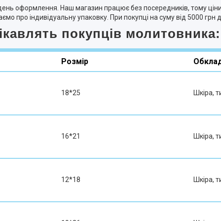
день оформлення. Наш магазин працює без посередників, тому ціни 
аємо про індивідуальну упаковку. При покупці на суму від 5000 гр
цікавлять покупців молитовника:
Розмір
Обкла
18*25
Шкіра, 
16*21
Шкіра, 
12*18
Шкіра, 