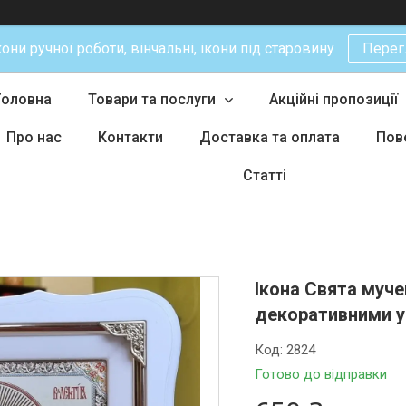
кони ручної роботи, вінчальні, ікони під старовину
Перег
Головна
Товари та послуги
Акційні пропозиції
Про нас
Контакти
Доставка та оплата
Пов
Статті
Ікона Свята муче
декоративними уг
Код:
2824
Готово до відправки