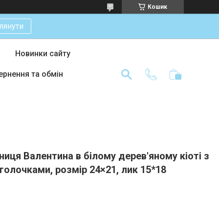
Кошик
лянути
Новинки сайту
ернення та обмін
ниця Валентина в білому дерев'яному кіоті з
олочками, розмір 24×21, лик 15*18