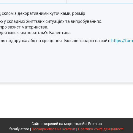
ід склом з декоративними куточками, розмір
 у складних життєвих ситуаціях та випробуваннях.
про захист материнства.
ля жінок, які носять ім'я Валентина.
ля подарунка або на хрещення . Більше товарів на сайті
https://fami
Сайт створений на маркетплейсі
Prom.ua
family-store |
Поскаржитися на контент
|
Політика конфіденційності