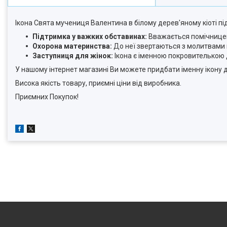
Ікона Свята мучениця Валентина в білому дерев'яному кіоті п
Підтримка у важких обставинах:
Вважається помічницею
Охорона материнства:
До неї звертаються з молитвами 
Заступниця для жінок:
Ікона є іменною покровителькою д
У нашому інтернет магазині Ви можете придбати іменну ікону д
Висока якість товару, приємні ціни від виробника.
Приємних Покупок!