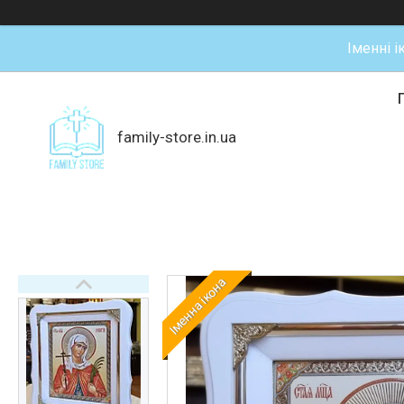
Іменні і
family-store.in.ua
Іменна ікона