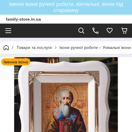
Іменні ікони ручної роботи, вінчальні, ікони під
старовину
family-store.in.ua
Товари та послуги
Ікони ручної роботи – Унікальні ікон
Іменна ікона