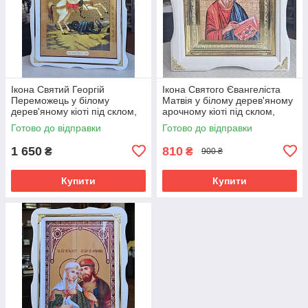
Ікона Святий Георгій
Ікона Святого Євангеліста
Переможець у білому
Матвія у білому дерев'яному
дерев'яному кіоті під склом,
арочному кіоті під склом,
розмір кіота 54*40, сюжет
розмір кіота 28*25, сюжет
Готово до відправки
Готово до відправки
33*46
15*18.
1 650
810
₴
₴
900 ₴
Купити
Купити