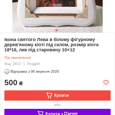
Ікона святого Лева в білому фігурному
дерев'яному кіоті під склом, розмір кіота
18*16, лик під старовину 10×12
Під замовлення
Код: 2813
Роздріб
Відправка з
06 вересня 2026
500
₴
Купити
або
Купити з