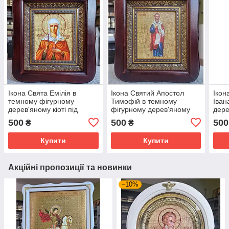
Ікона Свята Емілія в
Ікона Святий Апостол
Ікон
темному фігурному
Тимофій в темному
Іван
дерев'яному кіоті під
фігурному дерев'яному
дере
склом, розмір кіота 20×18,
кіоті під склом, розмір
скло
500
500
500
₴
₴
сюжет 10*12
кіота 20×18, лик 10*12
сюже
Купити
Купити
Акційні пропозиції та новинки
–10%