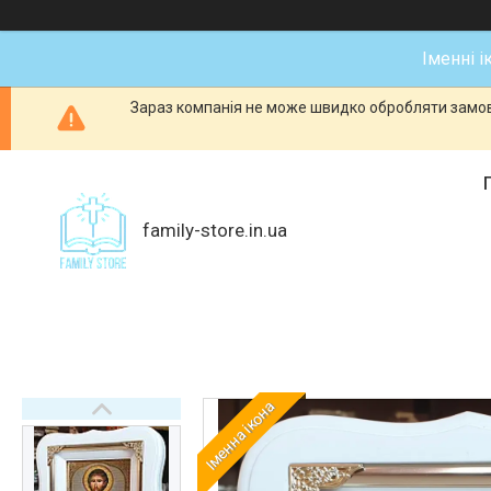
Іменні і
Зараз компанія не може швидко обробляти замовл
family-store.in.ua
Іменна ікона