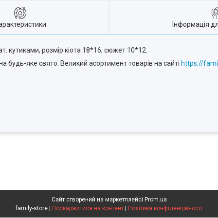
арактеристики
Інформація д
ат. кутиками, розмір кіота 18*16, сюжет 10*12.
на будь-яке свято. Великий асортимент товарів на сайті
https://fami
Сайт створений на маркетплейсі
Prom.ua
family-store |
Поскаржитися на контент
|
Політика конфіденційності