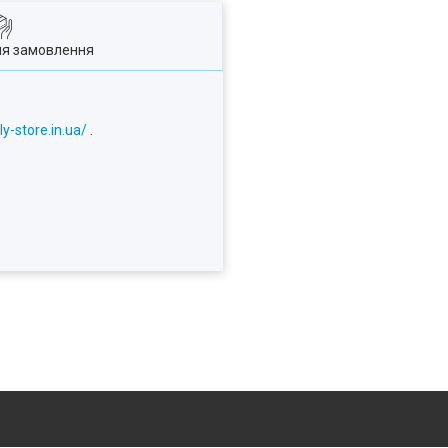
ля замовлення
ly-store.in.ua/
.