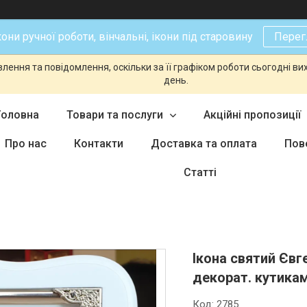
кони ручної роботи, вінчальні, ікони під старовину
Перег
ення та повідомлення, оскільки за її графіком роботи сьогодні в
день.
Головна
Товари та послуги
Акційні пропозиції
Про нас
Контакти
Доставка та оплата
Пов
Статті
Ікона святий Євге
декорат. кутикам
Код:
2785