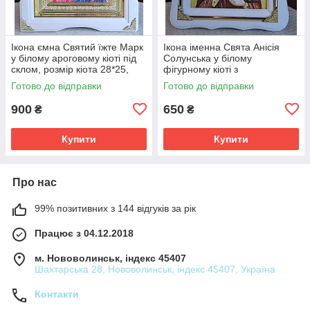
Ікона ємна Святий їжте Марк
Ікона іменна Свята Анісія
у білому ароговому кіоті під
Солунська у білому
склом, розмір кіота 28*25,
фігурному кіоті з
сюжет15*18
декоративними куточками,
Готово до відправки
Готово до відправки
розмір кіота 24*21, сюжет
15*18.
900
650
₴
₴
Купити
Купити
Про нас
99% позитивних з 144 відгуків за рік
Працює з 04.12.2018
м. Нововолинськ, індекс 45407
Шахтарська 28, Нововолинськ, індекс 45407, Україна
Контакти