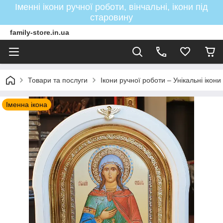
Іменні ікони ручної роботи, вінчальні, ікони під
старовину
family-store.in.ua
Товари та послуги
Ікони ручної роботи – Унікальні ікон
Іменна ікона