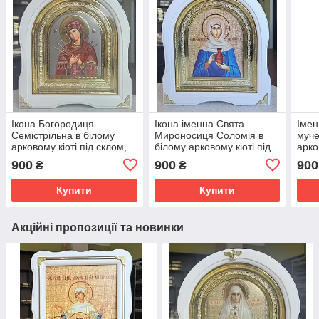
Ікона Богородиця
Ікона іменна Свята
Імен
Семістрільна в білому
Мироносиця Соломія в
муче
арковому кіоті під склом,
білому арковому кіоті під
арко
розмір кіота 28*25, сюжет
склом, розмір кіота 28*25,
28×2
900
900
900
₴
₴
15*18
сюжет 15*18
Купити
Купити
Акційні пропозиції та новинки