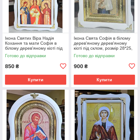
Ікона Святих Віра Надія
Ікона Свята Софія в білому
Кохання та мати Софія в
дерев'яному дерев'яному
білому дерев'яному кіоті під
кіоті під склом, розмір 28*25,
склом, розмір 37*27, сюжет
сюже 15*18
Готово до відправки
Готово до відправки
20*30
850
900
₴
₴
Купити
Купити