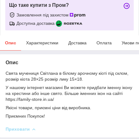
Що таке купити з Пром?
Замовлення під захистом
Доступна доставка
Опис
Характеристики
Доставка
Оплата
Умови п
Опис
Свята мучениця Світлана в білому арочному кіоті під склом,
розмір кіота 28×25 розмір лику 15×18.
У нашому інтернет магазині Ви можете придбати іменну ікону
на хрестини або інше свято. Більше іменних ікон на сайті
https://family-store.in.ua/
Якісні товари, приємні ціни від виробника.
Приємних Покупок!
Приховати