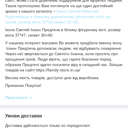
сайті, може стати доречним подарунком для віруючої людини.
Також пропонуємо Вам поглянути на ще один достойний
зразок з нашого каталогу –
Ікона Святий Миколай
Чудотворець в темному дерев'яному фігурному кіоті під
склом, розмір кіота 32*42,сюжет 20×30
.
Ікона Святий Іоанн Предтеча в білому фігурному кіоті, розмір
кіота 37*47, сюжет 30×40.
У нашому інтернет магазині Ви можете придбати іменну ікону.
Іоанн Предтеча допомагає людям, які відбувають покарання.
Через неї звертаються до Святого Іоанна, коли просять про
прощення гріхів. Люди вірять, що гарячі благання перед
образом Предтечі здатні посилити віру в складний час. Більше
товарів на сайті https://family-store.in.ua/
Висока якість товарів, доступні ціни від виробника.
Приємних Покупок!
Приховати
Умови доставки
Доставка здійснюється тільки по передоплаті.