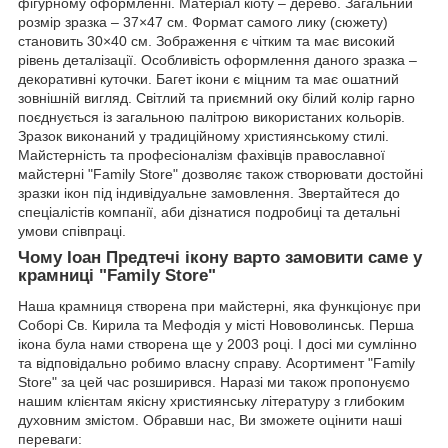
фігурному оформленні. Матеріал кіоту – дерево. Загальний
розмір зразка – 37×47 см. Формат самого лику (сюжету)
становить 30×40 см. Зображення є чітким та має високий
рівень деталізації. Особливість оформлення даного зразка –
декоративні куточки. Багет ікони є міцним та має ошатний
зовнішній вигляд. Світлий та приємний оку білий колір гарно
поєднується із загальною палітрою використаних кольорів.
Зразок виконаний у традиційному християнському стилі.
Майстерність та професіоналізм фахівців православної
майстерні "Family Store" дозволяє також створювати достойні
зразки ікон під індивідуальне замовлення. Звертайтеся до
спеціалістів компанії, аби дізнатися подробиці та детальні
умови співпраці.
Чому Іоан Предтечі ікону варто замовити саме у
крамниці "Family Store"
Наша крамниця створена при майстерні, яка функціонує при
Соборі Св. Кирила та Мефодія у місті Нововолинськ. Перша
ікона була нами створена ще у 2003 році. І досі ми сумлінно
та відповідально робимо власну справу. Асортимент "Family
Store" за цей час розширився. Наразі ми також пропонуємо
нашим клієнтам якісну християнську літературу з глибоким
духовним змістом. Обравши нас, Ви зможете оцінити наші
переваги: