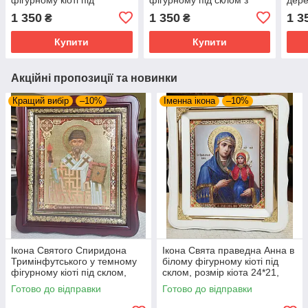
склом,розмір кіота
декоративними кутами,
кіот
1 350
1 350
1 3
₴
₴
37*47,сюжет 30*40
розмір кіота 37*47, сюжет
37*4
30*40.
Купити
Купити
Акційні пропозиції та новинки
Кращий вибір
–10%
Іменна ікона
–10%
Ікона Святого Спиридона
Ікона Свята праведна Анна в
Тримінфутського у темному
білому фігурному кіоті під
фігурному кіоті під склом,
склом, розмір кіота 24*21,
розмір кіота 32×28, сюжет
сюжет 15*18.
Готово до відправки
Готово до відправки
20×24.