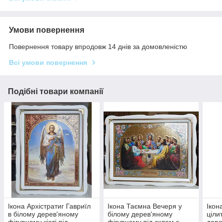
Умови повернення
Повернення товару впродовж 14 днів за домовленістю
Всі умови повернення
Подібні товари компанії
Ікона Архістратиг Гавриїл
Ікона Таємна Вечеря у
Ікон
в білому дерев'яному
білому дерев'яному
ціли
фігурному кіоті під
фігурному під склом з
дере