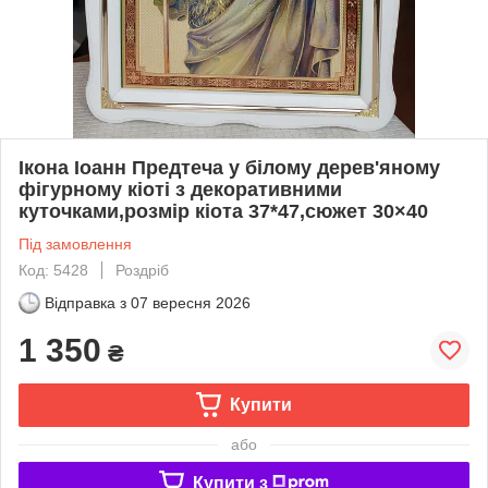
Ікона Іоанн Предтеча у білому дерев'яному
фігурному кіоті з декоративними
куточками,розмір кіота 37*47,сюжет 30×40
Під замовлення
Код: 5428
Роздріб
Відправка з
07 вересня 2026
1 350
₴
Купити
або
Купити з