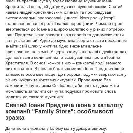
Месії та хрестив Ісуса у водах Йордану. Мученик Іоанн
Хреститель Господній дотримувався суворої аскези. Святий
навчав людей християнським істинам та проповідував
високоморальні православні цінності. Його роль у історії
становлення нашої релігії важко переоцінити. Чимало вірян
звертаються до Іоанна з щирою молитвою у різних потребах.
Іоан Предтеча ікона захистить від ворогів та допоможе стати
на путь істинний. Адже до мученика звертаються з проханням
знайти свій шлях у житті та гідно виконати власне
призначення на землі. У церковному календарі є декілька дат,
що пов’язані з величанням та вшануванням постаті Іоанна
Хрестителя. В основі кожної з них – конкретні події земного
життя святого. В оселях багатьох мирян Іоан Предтеча ікони
займають особливе місце. До пророка подумки звертаються у
різних нуждах та життєвих ситуаціях. Пропонуємо Вам
замовити ікону із ликом Св. Іоанна, аби навіть вдома мати
можливість запалити свічку та подумки промовити слова
молитви до святого мученика.
Святий Іоанн Предтеча ікона з каталогу
компанії "Family Store": особливості
зразка
Дана ікона виконана у білому кіоті у декоративному,