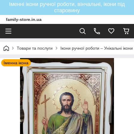
Іменні ікони ручної роботи, вінчальні, ікони під
старовину
family-store.in.ua
Товари та послуги
Ікони ручної роботи – Унікальні ікон
Іменна ікона