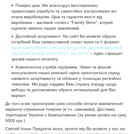
Помірні ціни. Ми власноруч виготовляємо
православні атрибути та самостійно контролюємо всі
етапи виробництва. Ціни та гарантія якості від
виробника – вагомий «плюс» "Family Store", котрий
оцінили чимало наших замовників.
Достойний асортимент. На сайті Ви можете обрати
потрібний Вам православний сюжет ікони та її формат.
Ікона Свята Емілія в білому фігурному дерев'яному кіоті
під склом, розмір кіота 19*17, лик 10*12
– один з кращих
зразків нашого каталогу.
Компетентна служба підтримки. Чемні та фахові
консультанти нашої компанії гарно орієнтуються серед
наявного асортименту та обізнані у тонкощах релігійної
тематики. Ми радо надамо Вам слушну пораду щодо
вибору та допоможемо обрати оптимальний для Вас
варіант.
До того ж ми пропонуємо різні способи оплати замовлення/
варіанти отримання покупки (в т.ч. самовивіз). Доставка
територією України є безкоштовною (за умови купівлі на суму
5000 грн.).
Святий Іоанн Предтеча ікона, купити яку Ви можете у нас на