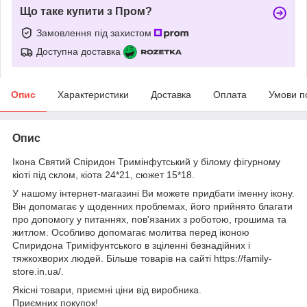
Що таке купити з Пром?
Замовлення під захистом
Доступна доставка
Опис
Характеристики
Доставка
Оплата
Умови п
Опис
Ікона Святий Спіридон Тримінфутський у білому фігурному
кіоті під склом, кіота 24*21, сюжет 15*18.
У нашому інтернет-магазині Ви можете придбати іменну ікону.
Він допомагає у щоденних проблемах, його прийнято благати
про допомогу у питаннях, пов'язаних з роботою, грошима та
житлом. Особливо допомагає молитва перед іконою
Спиридона Триміфунтського в зціленні безнадійних і
тяжкохворих людей. Більше товарів на сайті https://family-
store.in.ua/.
Якісні товари, приємні ціни від виробника.
Приємних покупок!