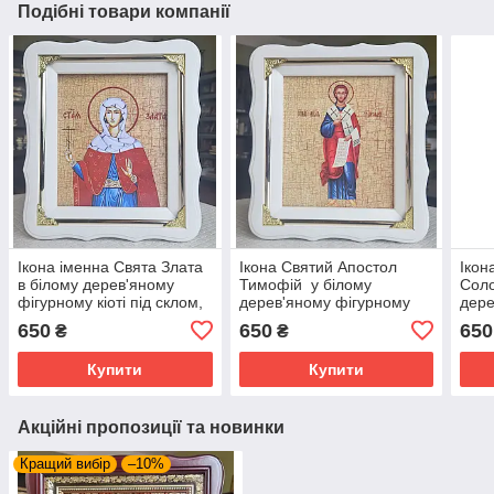
Подібні товари компанії
Ікона іменна Свята Злата
Ікона Святий Апостол
Ікон
в білому дерев'яному
Тимофій у білому
Соло
фігурному кіоті під склом,
дерев'яному фігурному
дере
розмір кіота 24*21, сюжет
кіоті під склом, розмір
кіот
650
650
650
₴
₴
15*18
кіота 24*21, сюжет15*18.
кіот
Купити
Купити
Акційні пропозиції та новинки
Кращий вибір
–10%