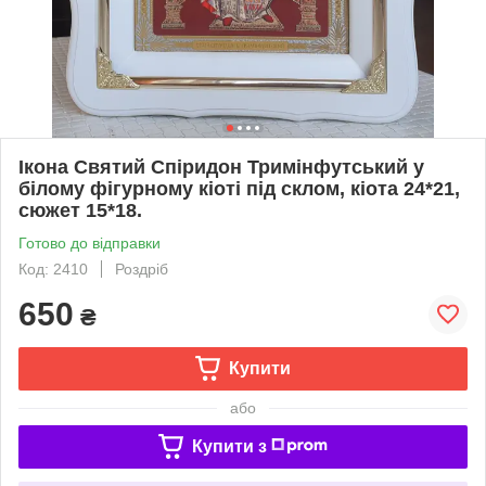
Ікона Святий Спіридон Тримінфутський у
білому фігурному кіоті під склом, кіота 24*21,
сюжет 15*18.
Готово до відправки
Код: 2410
Роздріб
650
₴
Купити
або
Купити з