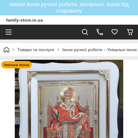
Іменні ікони ручної роботи, вінчальні, ікони під
старовину
family-store.in.ua
Товари та послуги
Ікони ручної роботи – Унікальні ікон
Іменна ікона