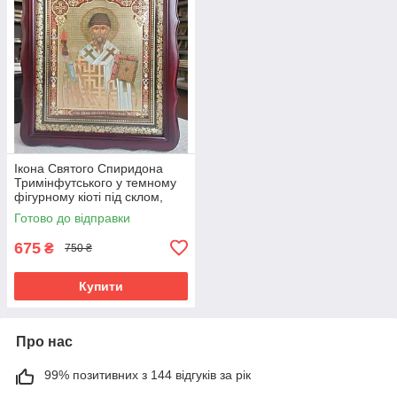
Ікона Святого Спиридона
Тримінфутського у темному
фігурному кіоті під склом,
розмір кіота 32×28, сюжет
Готово до відправки
20×24.
675
₴
750 ₴
Купити
Про нас
99% позитивних з 144 відгуків за рік