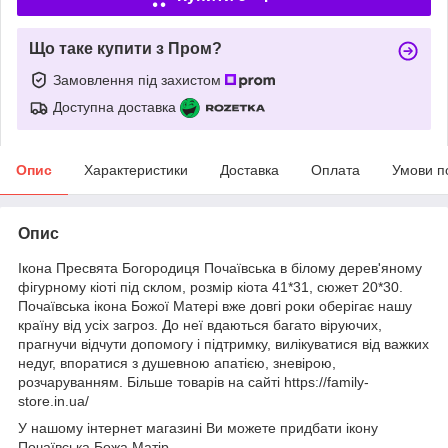
Що таке купити з Пром?
Замовлення під захистом
Доступна доставка
Опис
Характеристики
Доставка
Оплата
Умови п
Опис
Ікона Пресвята Богородиця Почаївська в білому дерев'яному
фігурному кіоті під склом, розмір кіота 41*31, сюжет 20*30.
Почаївська ікона Божої Матері вже довгі роки оберігає нашу
країну від усіх загроз. До неї вдаються багато віруючих,
прагнучи відчути допомогу і підтримку, вилікуватися від важких
недуг, впоратися з душевною апатією, зневірою,
розчаруванням. Більше товарів на сайті https://family-
store.in.ua/
У нашому інтернет магазині Ви можете придбати ікону
Почаївська Божа Матір.