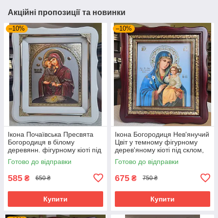
Акційні пропозиції та новинки
–10%
–10%
Ікона Почаївська Пресвята
Ікона Богородиця Нев'янучий
Богородиця в білому
Цвіт у темному фігурному
деревянн. фігурному кіоті під
дерев'яному кіоті під склом,
склом, розмір кіота 24*21, лік
розмір кіота 32*28, сюжет
Готово до відправки
Готово до відправки
15*18
20*24.
585
675
₴
₴
650 ₴
750 ₴
Купити
Купити