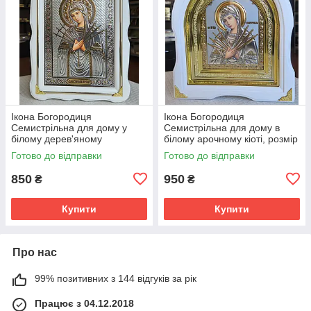
Ікона Богородиця
Ікона Богородиця
Семистрільна для дому у
Семистрільна для дому в
білому дерев'яному
білому арочному кіоті, розмір
фігурному кіоті, розмір кіота
кіота 28*25, сюжет під срібло
Готово до відправки
Готово до відправки
27*37, сюжет під срібло
15*18.
20*30.
850
950
₴
₴
Купити
Купити
Про нас
99% позитивних з 144 відгуків за рік
Працює з 04.12.2018