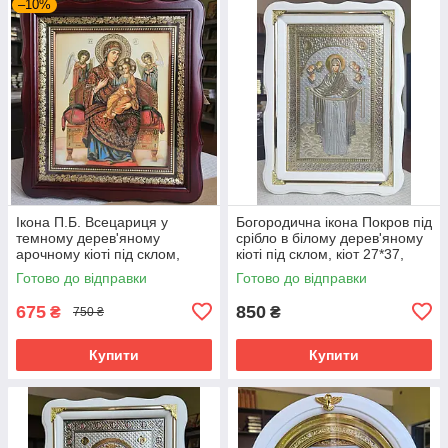
–10%
Ікона П.Б. Всецариця у
Богородична ікона Покров під
темному дерев'яному
срібло в білому дерев'яному
арочному кіоті під склом,
кіоті під склом, кіот 27*37,
розмір 26*23, сюжет 15*18.
розмір сюжету 20*30.
Готово до відправки
Готово до відправки
675
850
₴
₴
750 ₴
Купити
Купити