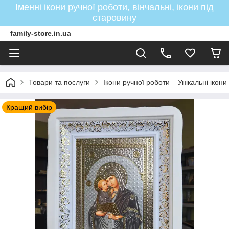
Іменні ікони ручної роботи, вінчальні, ікони під
старовину
family-store.in.ua
Товари та послуги
Ікони ручної роботи – Унікальні ікон
Кращий вибір