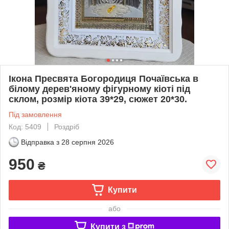
Ікона Пресвята Богородиця Почаївська в
білому дерев'яному фігурному кіоті під
склом, розмір кіота 39*29, сюжет 20*30.
Під замовлення
Код: 5409
Роздріб
Відправка з
28 серпня 2026
950
₴
Купити
або
Купити з