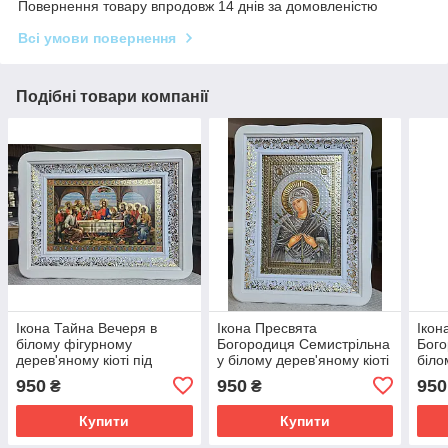
Повернення товару впродовж 14 днів за домовленістю
Всі умови повернення
Подібні товари компанії
Ікона Тайна Вечеря в
Ікона Пресвята
Ікон
білому фігурному
Богородиця Семистрільна
Бого
дерев'яному кіоті під
у білому дерев'яному кіоті
біло
склом, розмір кіота 39*29,
під склом, розмір кіота
скло
950
950
950
₴
₴
сюжет під срібло 20*30.
31*41, сюжет 20*30.
сюже
Купити
Купити