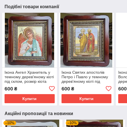
Подібні товари компанії
Ікона Ангел Хранитель у
Ікона Святих апостолів
Ікон
темному дерев'яному кіоті
Петро і Павло у темному
Вол
під склом, розмір кіота
дерев'яному кіоті під
дере
26*23, сюжет 15*18.
склом, розмір кіота 26×23,
скло
600
600
600
₴
₴
сюжет 15×18.
сюже
Купити
Купити
Акційні пропозиції та новинки
–10%
–10%