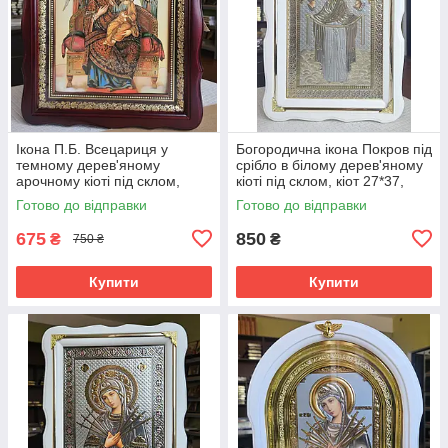
Ікона П.Б. Всецариця у
Богородична ікона Покров під
темному дерев'яному
срібло в білому дерев'яному
арочному кіоті під склом,
кіоті під склом, кіот 27*37,
розмір 26*23, сюжет 15*18.
розмір сюжету 20*30.
Готово до відправки
Готово до відправки
675
850
₴
₴
750 ₴
Купити
Купити