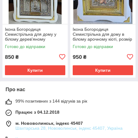
Ікона Богородиця
Ікона Богородиця
Семистрільна для дому у
Семистрільна для дому в
білому дерев'яному
білому арочному кіоті, розмір
фігурному кіоті, розмір кіота
кіота 28*25, сюжет під срібло
Готово до відправки
Готово до відправки
27*37, сюжет під срібло
15*18.
20*30.
850
950
₴
₴
Купити
Купити
Про нас
99% позитивних з 144 відгуків за рік
Працює з 04.12.2018
м. Нововолинськ, індекс 45407
Шахтарська 28, Нововолинськ, індекс 45407, Україна