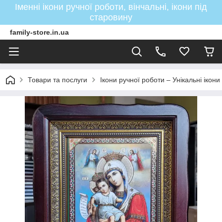
Іменні ікони ручної роботи, вінчальні, ікони під
старовину
family-store.in.ua
Товари та послуги
Ікони ручної роботи – Унікальні ікон