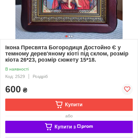
Ікона Пресвята Богородиця Достойно Є у
темному дерев'яному кіоті під склом, розмір
кіота 26*23, розмір сюжету 15*18.
В наявності
Код: 2529
Роздріб
600
₴
Купити
або
Купити з