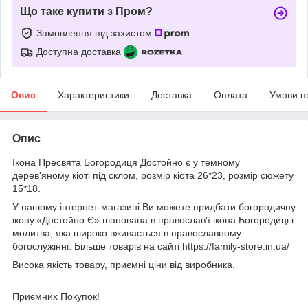
Що таке купити з Пром?
Замовлення під захистом
Доступна доставка
Опис
Характеристики
Доставка
Оплата
Умови п
Опис
Ікона Пресвята Богородиця Достойно є у темному
дерев'яному кіоті під склом, розмір кіота 26*23, розмір сюжету
15*18.
У нашому інтернет-магазині Ви можете придбати богородичну
ікону.«Достойно Є» шанована в православ'ї ікона Богородиці і
молитва, яка широко вживається в православному
богослужінні. Більше товарів на сайті https://family-store.in.ua/
Висока якість товару, приємні ціни від виробника.
Приємних Покупок!