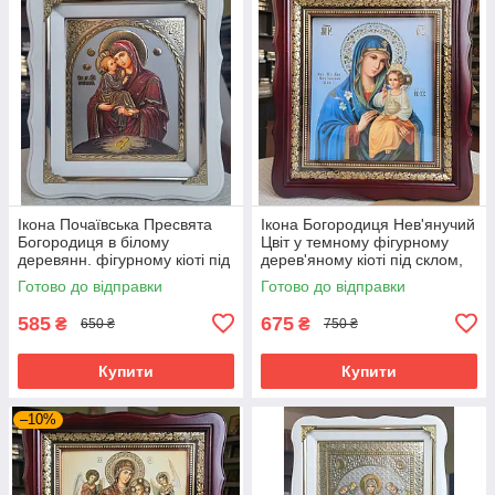
Ікона Почаївська Пресвята
Ікона Богородиця Нев'янучий
Богородиця в білому
Цвіт у темному фігурному
деревянн. фігурному кіоті під
дерев'яному кіоті під склом,
склом, розмір кіота 24*21, лік
розмір кіота 32*28, сюжет
Готово до відправки
Готово до відправки
15*18
20*24.
585
675
₴
₴
650 ₴
750 ₴
Купити
Купити
–10%