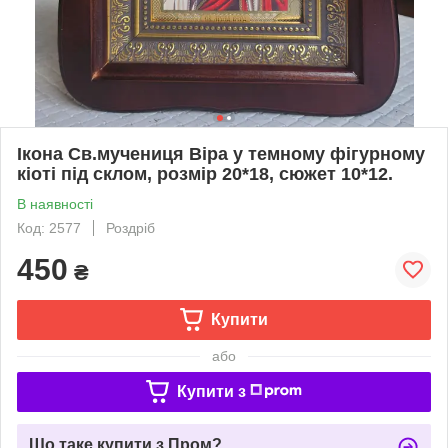
Ікона Св.мучениця Віра у темному фігурному
кіоті під склом, розмір 20*18, сюжет 10*12.
В наявності
Код: 2577
Роздріб
450
₴
Купити
або
Купити з
Що таке купити з Пром?