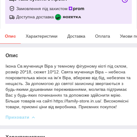
Замовлення під захистом
Доступна доставка
Опис
Характеристики
Доставка
Оплата
Умови п
Опис
Ікона Св.мучениця Віра у темному фігурному кіоті під склом,
розмір 20*18, сюжет 10*12. Свята мучениця Віра – небесна
покровителька жінок на ім'я Віра, вбереже від бід, небезпек та
нещасть. За допомогою до святої захисниці звертаються з
будь-якими душевними переживаннями, молитва підтримає
Вас у будь-яких починаннях та допоможе здійснити мрію.
Більше товарів на сайті https://family-store.in.ua/. Високоякісні
товари, приємні ціни від виробника. Приємних покупок!
Приховати