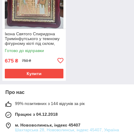
Ікона Святого Спиридона
Тримінфутського у темному
фігурному кіоті під склом,
розмір кіота 32×28, сюжет
Готово до відправки
20×24.
675
₴
750 ₴
Купити
Про нас
99% позитивних з 144 відгуків за рік
Працює з 04.12.2018
м. Нововолинськ, індекс 45407
Шахтарська 28, Нововолинськ, індекс 45407, Україна