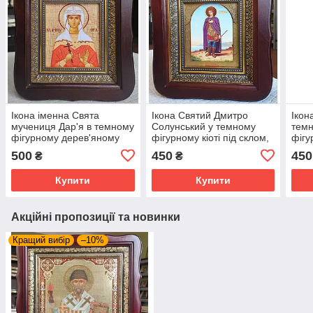
Ікона іменна Свята
Ікона Святий Дмитро
Ікон
мучениця Дар'я в темному
Солунський у темному
темн
фігурному дерев'яному
фігурному кіоті під склом,
фігу
кіоті під склом, розмір
розмір кіота 20×18, сюжет
розм
500
450
450
₴
₴
20*18, сюжет 10*12
10×12.
сюже
Купити
Купити
Акційні пропозиції та новинки
Кращий вибір
–10%