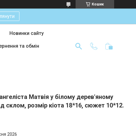
Кошик
лянути
Новинки сайту
ернення та обмін
ангеліста Матвія у білому дерев'яному
ід склом, розмір кіота 18*16, сюжет 10*12.
сня 2026