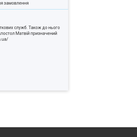
ля замовлення
аткових служб. Також до нього
 Апостол Матвій призначений
n.ua/