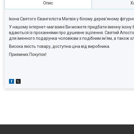
Опис
Х
Ікона Святого Євангеліста Матвія у білому дерев'яному фігурном
У нашому інтернет-магазині Ви можете придбати іменну ікону.Є
вдаються із проханнями про душевне зцілення. Святий Апостол
для іменного подарунка чоловікам з подібним ім'ям, а також хло
Висока якість товару, доступна ціна від виробника.
Приємних Покупок!