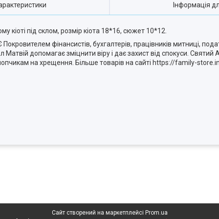
арактеристики
Інформація д
у кіоті під склом, розмір кіота 18*16, сюжет 10*12.
 Покровителем фінансистів, бухгалтерів, працівників митниці, под
 Матвій допомагає зміцнити віру і дає захист від спокуси. Святий
пчикам на хрещення. Більше товарів на сайті https://family-store.i
Сайт створений на маркетплейсі
Prom.ua