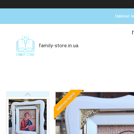
Іменні і
family-store.in.ua
Іменна ікона