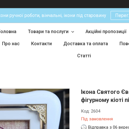
кони ручної роботи, вінчальні, ікони під старовину
Перег
Головна
Товари та послуги
Акційні пропозиції
Про нас
Контакти
Доставка та оплата
Пов
Статті
Ікона Святого Єв
фігурному кіоті п
Код:
2604
Під замовлення
Відправка з 06 вере