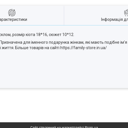
арактеристики
Інформація д
склом, розмір кіота 18*16, сюжет 10*12.
Призначена для іменного подарунка жінкам, які мають подібне ім'я 
життя. Більше товарів на сайті https://family-store.in.ua/
Сайт створений на маркетплейсі
Prom.ua