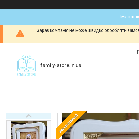
Іменні і
Зараз компанія не може швидко обробляти замовл
family-store.in.ua
Іменна ікона