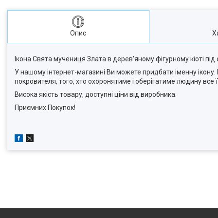
Опис
Х
Ікона Свята мучениця Злата в дерев'яному фігурному кіоті під 
У нашому інтернет-магазині Ви можете придбати іменну ікону. 
покровителя, того, хто охоронятиме і оберігатиме людину все її 
Висока якість товару, доступні ціни від виробника.
Приємних Покупок!