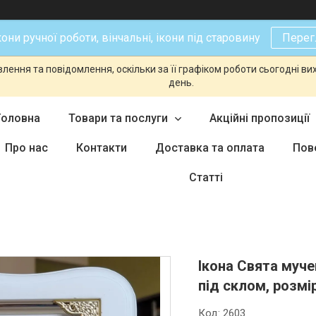
кони ручної роботи, вінчальні, ікони під старовину
Перег
ення та повідомлення, оскільки за її графіком роботи сьогодні в
день.
Головна
Товари та послуги
Акційні пропозиції
Про нас
Контакти
Доставка та оплата
Пов
Статті
Ікона Свята муче
під склом, розмі
Код:
2603