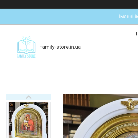
Іменні і
family-store.in.ua