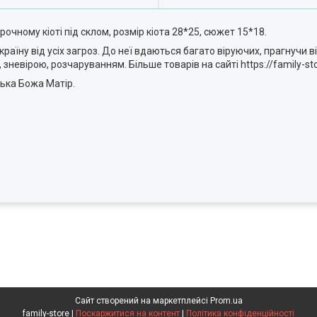
очному кіоті під склом, розмір кіота 28*25, сюжет 15*18.
раїну від усіх загроз. До неї вдаються багато віруючих, прагнучи в
невірою, розчаруванням. Більше товарів на сайті https://family-sto
ька Божа Матір.
Сайт створений на маркетплейсі
Prom.ua
family-store |
Поскаржитися на контент
|
Політика конфіденційності