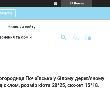
Кошик
лянути
Новинки сайту
ернення та обмін
огородиця Почаївська у білому дерев'яному
ід склом, розмір кіота 28*25, сюжет 15*18.