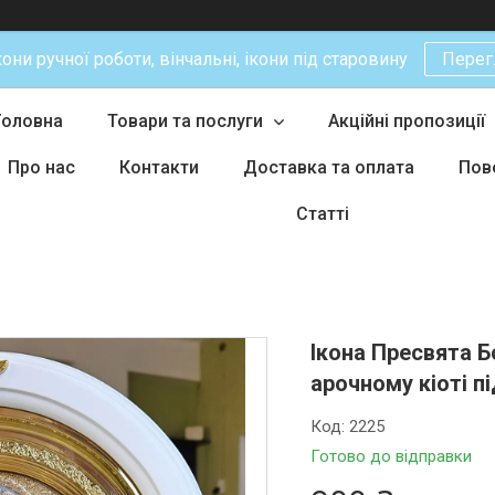
кони ручної роботи, вінчальні, ікони під старовину
Перег
Головна
Товари та послуги
Акційні пропозиції
Про нас
Контакти
Доставка та оплата
Пов
Статті
Ікона Пресвята Б
арочному кіоті п
Код:
2225
Готово до відправки