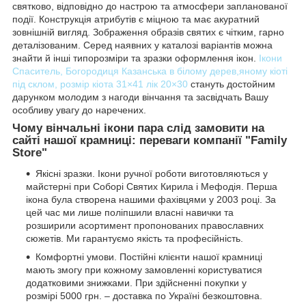
святково, відповідно до настрою та атмосфери запланованої
події. Конструкція атрибутів є міцною та має акуратний
зовнішній вигляд. Зображення образів святих є чітким, гарно
деталізованим. Серед наявних у каталозі варіантів можна
знайти й інші типорозміри та зразки оформлення ікон.
Ікони
Спаситель, Богородиця Казанська в білому дерев,яному кіоті
під склом, розмір кіота 31×41 лік 20×30
стануть достойним
дарунком молодим з нагоди вінчання та засвідчать Вашу
особливу увагу до наречених.
Чому вінчальні ікони пара слід замовити на
сайті нашої крамниці: переваги компанії "Family
Store"
Якісні зразки. Ікони ручної роботи виготовляються у
майстерні при Соборі Святих Кирила і Мефодія. Перша
ікона була створена нашими фахівцями у 2003 році. За
цей час ми лише поліпшили власні навички та
розширили асортимент пропонованих православних
сюжетів. Ми гарантуємо якість та професійність.
Комфортні умови. Постійні клієнти нашої крамниці
мають змогу при кожному замовленні користуватися
додатковими знижками. При здійсненні покупки у
розмірі 5000 грн. – доставка по Україні безкоштовна.