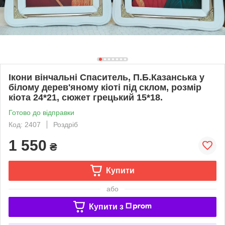
Ікони вінчальні Спаситель, П.Б.Казанська у
білому дерев'яному кіоті під склом, розмір
кіота 24*21, сюжет грецький 15*18.
Готово до відправки
Код: 2407
Роздріб
1 550
₴
Купити
або
Купити з