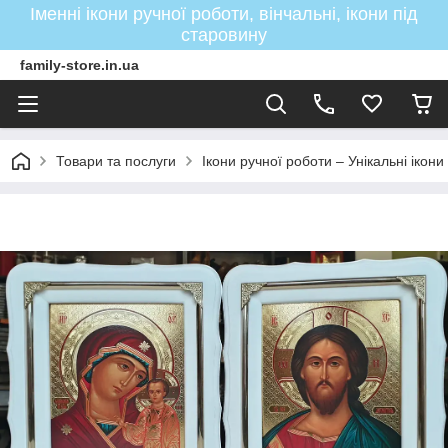
Іменні ікони ручної роботи, вінчальні, ікони під
старовину
family-store.in.ua
Товари та послуги
Ікони ручної роботи – Унікальні ікон