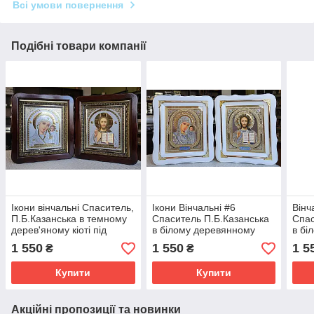
Всі умови повернення
Подібні товари компанії
Ікони вінчальні Спаситель,
Ікони Вінчальні #6
Вінч
П.Б.Казанська в темному
Спаситель П.Б.Казанська
Спас
дерев'яному кіоті під
в білому деревянному
в бі
склом, розмір кіота 26*23,
кіоті під склом,розмір кіота
кіот
1 550
1 550
1 5
₴
₴
сюжет 15*18.
24*21,сюжет 15*18
кіот
Купити
Купити
Акційні пропозиції та новинки