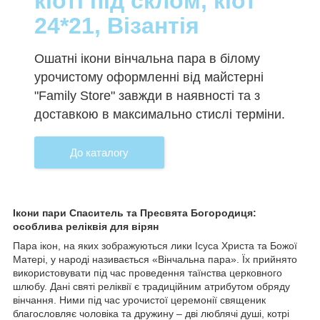
кіоті під склом, кіот
24*21, Візантія
Ошатні ікони вінчальна пара в білому
урочистому оформленні від майстерні
"Family Store" завжди в наявності та з
доставкою в максимально стислі терміни.
До каталогу
Ікони пари Спаситель та Пресвята Богородиця:
особлива реліквія для вірян
Пара ікон, на яких зображуються лики Ісуса Христа та Божої
Матері, у народі називається «Вінчальна пара». Їх прийнято
використовувати під час проведення таїнства церковного
шлюбу. Дані святі реліквії є традиційним атрибутом обряду
вінчання. Ними під час урочистої церемонії священик
благословляє чоловіка та дружину – дві люблячі душі, котрі