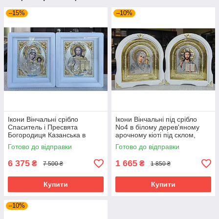
–15%
–10%
Ікони Вінчальні срібло
Ікони Вінчальні під срібло
Спаситель і Пресвята
No4 в білому дерев'яному
Богородиця Казанська в
арочному кіоті під склом,
білому дерев'ян. кіоті під
розмір кіота 28*25, сюжет
Готово до відправки
Готово до відправки
склом,25*21
15*18
6 375
1 665
₴
₴
7 500 ₴
1 850 ₴
Купити
Купити
–10%