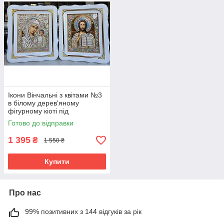
Ікони Вінчальні з квітами №3
в білому дерев'яному
фігурному кіоті під
склом,розмір кіота
Готово до відправки
24*21,сюжет 15*18
1 395
₴
1 550 ₴
Купити
Про нас
99% позитивних з 144 відгуків за рік