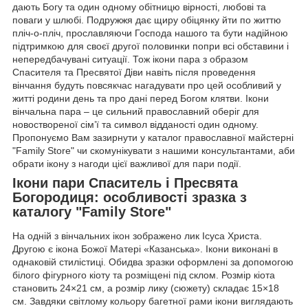
дають Богу та один одному обітницю вірності, любові та
поваги у шлюбі. Подружжя дає щиру обіцянку йти по життю
пліч-о-пліч, прославляючи Господа нашого та бути надійною
підтримкою для своєї другої половинки попри всі обставини і
непередбачувані ситуації. Тож ікони пара з образом
Спасителя та Пресвятої Діви навіть після проведення
вінчання будуть повсякчас нагадувати про цей особливий у
житті родини день та про дані перед Богом клятви. Ікони
вінчальна пара – це сильний православний оберіг для
новоствореної сім’ї та символ відданості один одному.
Пропонуємо Вам зазирнути у каталог православної майстерні
"Family Store" чи скомунікувати з нашими консультантами, аби
обрати ікону з нагоди цієї важливої для пари події.
Ікони пари Спаситель і Пресвята
Богородиця: особливості зразка з
каталогу "Family Store"
На одній з вінчальних ікон зображено лик Ісуса Христа.
Другою є ікона Божої Матері «Казанська». Ікони виконані в
однаковій стилістиці. Обидва зразки оформлені за допомогою
білого фігурного кіоту та розміщені під склом. Розмір кіота
становить 24×21 см, а розмір лику (сюжету) складає 15×18
см. Завдяки світлому кольору багетної рами ікони виглядають