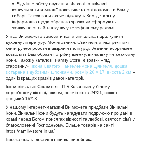
Відмінне обслуговування. Фахові та ввічливі
консультанти компанії повсякчас готові допомогти Вам у
виборі. Також вони охоче підкажуть Вам детальну
інформацію щодо обраного зразка чи сформують
заявку на онлайн-покупку у телефонному режимі.
У нас Ви зможете замовити ікони вінчальна пара, купити
духовну літературу: Молитовники, Євангеліє й інші релігійні
книги ручної роботи в шкіряній палітурці. Значний асортимент
дозволить Вам обрати потрібну іменну, вінчальну чи аналойну
ікони. Також у каталозі "Family Store" є зразки «під
старовину».
Ікона Святого Пантелеймона Цілителя, дошка
зістарена з дубовими шпонками, розмір 26 × 17, висота 2 см
–
один із кращих зразків даної категорії.
Ікони вінчальні Спаситель, П.Б.Казанська у білому
дерев'яному кіоті під склом, розмір кіота 24*21, сюжет
грецький 15*18.
У нашому інтернет-магазині Ви можете придбати Вінчальні
ікони.Вінчальні ікони будуть нагадувати подружжю про дані в
храмі перед Богом присягах вірності та любові, святості сім'ї у
благословенні Господньому. Більше товарів на сайті
https://family-store.in.ua/
Висока якість, доступні ціни від виробника.